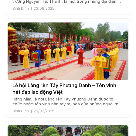
trường Nguyễn Tất Thành, là một trong những địa điểm
tham quan nổi bật của thành phố. Nằm ở vị trí trung tâm,
Bình Định
23/08/2025
quảng trường là nơi diễn ra nhiều hoạt động văn hóa, giải
trí, đặc biệt sôi động vào buổi tối khi […]
Lễ hội Làng rèn Tây Phương Danh – Tôn vinh
nét đẹp lao động Việt
Hằng năm, lễ hội Làng rèn Tây Phương Danh được tổ
chức nhằm tôn vinh bàn tay tài hoa của những người thợ
rèn, những con người đã biến tiếng búa đe thành giai
Bình Định
29/03/2025
điệu của sự cần mẫn và sáng tạo. Đến với lễ hội, du
khách không chỉ được chứng kiến quy trình […]