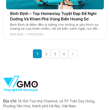
Bình Định – Top Homestay Tuyệt Đẹp Để Nghỉ
Dưỡng Và Khám Phá Vùng Biển Hoang Sơ
Bình Định là điểm đến lý tưởng cho những ai yêu thích sự
hoang sơ của thiên nhiên, với bờ biển xanh ngát, núi đồi
hùng vĩ và những di sản văn hóa đặc sắc. Nằm ở duyên
Bình Định
14/02/2025
hải miền Trung, vùng đất này nổi tiếng không chỉ với vẻ
đẹp tự nhiên mà còn […]
1
2
3
4
Địa chỉ:
14-15A Toà nhà Charmvit, số 117 Trần Duy Hưng,
Phường Yên Hoà, thành phố Hà Nội, Việt Nam.