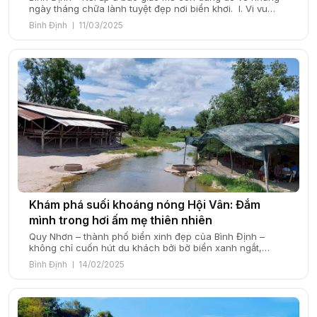
ngày tháng chữa lành tuyệt đẹp nơi biển khơi. I. Vi vu
hành trình trên biển cùng SmartTravel Bình Định – vùng
Bình Định
11/03/2025
đất miền Trung đầy nắng và gió, nơi thiên nhiên hòa
quyện với lịch sử tạo nên một bức […]
Khám phá suối khoáng nóng Hội Vân: Đắm
mình trong hơi ấm mẹ thiên nhiên
Quy Nhơn – thành phố biển xinh đẹp của Bình Định –
không chỉ cuốn hút du khách bởi bờ biển xanh ngắt,
những bãi cát trải dài mà còn bởi những điểm đến tự
Bình Định
14/02/2025
nhiên độc đáo. Bên cạnh vẻ đẹp của biển, núi và làng
chài bình yên, Quy Nhơn còn ẩn chứa […]