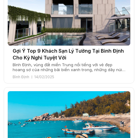
Gợi Ý Top 9 Khách Sạn Lý Tưởng Tại Bình Định
Cho Kỳ Nghỉ Tuyệt Vời
Bình Định, vùng đất miền Trung nổi tiếng với vẻ đẹp
hoang sơ của những bãi biển xanh trong, những dãy núi
trùng điệp và di sản văn hóa phong phú, đang ngày càng
Bình Định
14/02/2025
thu hút du khách từ khắp nơi. Nơi đây không chỉ mang
đến những điểm đến hấp dẫn như Eo Gió, […]