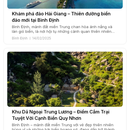
Khám phá đảo Hải Giang – Thiên đường biển
đảo mới tại Bình Định
Bình Định, mảnh đất miền Trung chan hòa ánh nắng và
làn gió biển, là nơi hội tụ những cảnh quan thiên nhiên
hùng vĩ và văn hóa truyền thống đặc sắc. Với đường bờ
Bình Định
14/02/2025
biển dài, những bãi cát trắng mịn và các điểm tham quan
độc đáo, Bình Định ngày càng trở thành […]
Khu Dã Ngoại Trung Lương – Điểm Cắm Trại
Tuyệt Vời Cạnh Biển Quy Nhơn
Bình Định – mảnh đất miền Trung với vẻ đẹp thiên nhiên
hùng vĩ và những bãi biển hoang sơ, đang dần trở thành