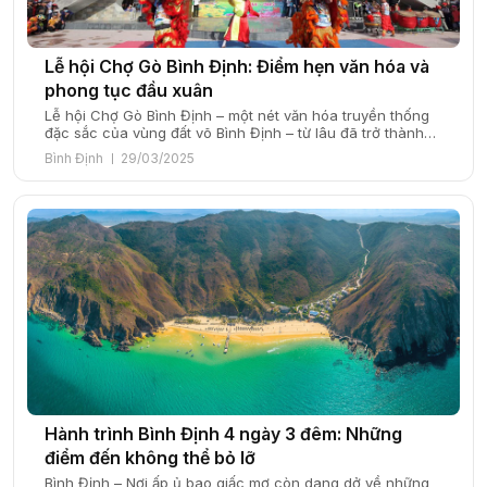
Lễ hội Chợ Gò Bình Định: Điểm hẹn văn hóa và
phong tục đầu xuân
Lễ hội Chợ Gò Bình Định – một nét văn hóa truyền thống
đặc sắc của vùng đất võ Bình Định – từ lâu đã trở thành
điểm hẹn không thể thiếu mỗi dịp đầu xuân. Với những ai
Bình Định
29/03/2025
yêu thích tìm hiểu văn hóa dân gian, đây là cơ hội tuyệt
vời để khám […]
Hành trình Bình Định 4 ngày 3 đêm: Những
điểm đến không thể bỏ lỡ
Bình Định – Nơi ấp ủ bao giấc mơ còn dang dở về những