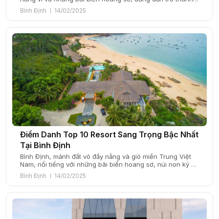
điểm đến hấp dẫn cho những ai yêu thích khám phá và
Bình Định
14/02/2025
tận hưởng không gian biển trời. Bên cạnh những địa danh
nổi tiếng như Kỳ Co, Eo Gió, và […]
Điểm Danh Top 10 Resort Sang Trọng Bậc Nhất
Tại Bình Định
Bình Định, mảnh đất võ đầy nắng và gió miền Trung Việt
Nam, nổi tiếng với những bãi biển hoang sơ, núi non kỳ vĩ
và nền văn hóa đặc sắc. Nơi đây không chỉ là quê hương
Bình Định
14/02/2025
của những danh lam thắng cảnh như Eo Gió, Kỳ Co, hay
Ghềnh Ráng mà còn hấp […]