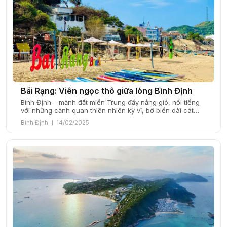
Bãi Rạng: Viên ngọc thô giữa lòng Bình Định
Bình Định – mảnh đất miền Trung đầy nắng gió, nổi tiếng
với những cảnh quan thiên nhiên kỳ vĩ, bờ biển dài cát
trắng mịn, và nét văn hóa đậm đà bản sắc. Nơi đây không
Bình Định
14/02/2025
chỉ là cái nôi của võ thuật cổ truyền mà còn là điểm đến
hấp dẫn cho du […]