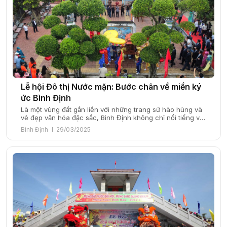
Lễ hội Đô thị Nước mặn: Bước chân về miền ký
ức Bình Định
Là một vùng đất gắn liền với những trang sử hào hùng và
vẻ đẹp văn hóa đặc sắc, Bình Định không chỉ nổi tiếng với
võ cổ truyền mà còn lưu giữ trong mình những di sản
Bình Định
29/03/2025
mang giá trị lịch sử lớn lao. Trong số đó, lễ hội Đô thị
Nước Mặn nổi […]