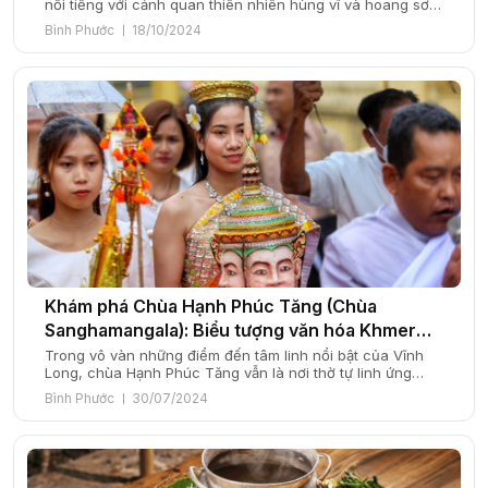
nổi tiếng với cảnh quan thiên nhiên hùng vĩ và hoang sơ.
Việc khám phá Bình Phước bằng xe máy sẽ mang đến
Bình Phước
18/10/2024
cho bạn những trải nghiệm thú vị và khó quên, từ những
cung đường đồi núi quanh co, những cánh […]
Khám phá Chùa Hạnh Phúc Tăng (Chùa
Sanghamangala): Biểu tượng văn hóa Khmer
lâu đời nhất Vĩnh Long
Trong vô vàn những điểm đến tâm linh nổi bật của Vĩnh
Long, chùa Hạnh Phúc Tăng vẫn là nơi thờ tự linh ứng
được nhiều du khách và Phật tử ghé đến hành hương mỗi
Bình Phước
30/07/2024
năm. Nhắc đến Vĩnh Long, người ta thường nghĩ ngay đến
miệt vườn cây trái trĩu quả, những món […]