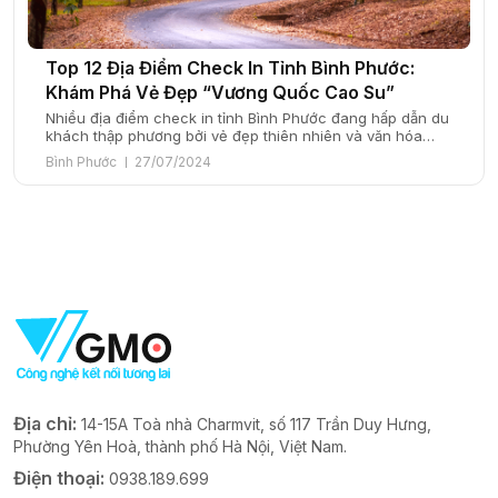
Top 12 Địa Điểm Check In Tỉnh Bình Phước:
Khám Phá Vẻ Đẹp “Vương Quốc Cao Su”
Nhiều địa điểm check in tỉnh Bình Phước đang hấp dẫn du
khách thập phương bởi vẻ đẹp thiên nhiên và văn hóa
độc đáo. Cùng SmartTravel tìm hiểu ngay những điểm
Bình Phước
27/07/2024
check in này nhé! Bình Phước – Vương quốc cao su với
vẻ đẹp mê đắm lòng người. Ảnh: Sưu tầm Bình Phước, […]
Địa chỉ:
14-15A Toà nhà Charmvit, số 117 Trần Duy Hưng,
Phường Yên Hoà, thành phố Hà Nội, Việt Nam.
Điện thoại:
0938.189.699