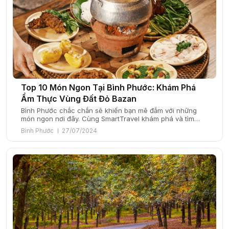
Top 10 Món Ngon Tại Bình Phước: Khám Phá
Ẩm Thực Vùng Đất Đỏ Bazan
Bình Phước chắc chắn sẽ khiến bạn mê đắm với những
món ngon nơi đây. Cùng SmartTravel khám phá và tìm
hiểu về top 10 món ngon nổi tiếng tại vùng đất đỏ Bazan
Bình Phước
27/07/2024
này nhé! Bình Phước, vùng đất trù phú nằm giữa miền
Đông Nam Bộ, không chỉ nổi tiếng với những rừng […]