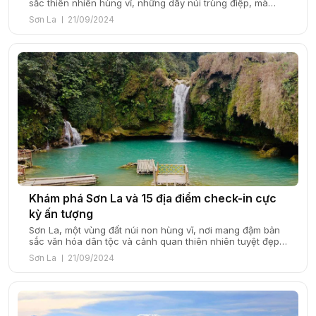
sắc thiên nhiên hùng vĩ, những dãy núi trùng điệp, mà
còn khiến du khách say đắm bởi những món đặc sản độc
Sơn La
21/09/2024
đáo và ấn tượng. Với mỗi món ăn, Sơn La mang đến cho
thực khách một trải nghiệm ẩm […]
Khám phá Sơn La và 15 địa điểm check-in cực
kỳ ấn tượng
Sơn La, một vùng đất núi non hùng vĩ, nơi mang đậm bản
sắc văn hóa dân tộc và cảnh quan thiên nhiên tuyệt đẹp,
luôn là điểm đến lý tưởng cho những ai yêu thích du lịch
Sơn La
21/09/2024
khám phá. Đến với Sơn La, du khách không chỉ được tận
hưởng không khí trong lành, […]