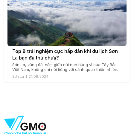
Top 8 trải nghiệm cực hấp dẫn khi du lịch Sơn
La bạn đã thử chưa?
Sơn La, vùng đất nằm giữa núi non hùng vĩ của Tây Bắc
Việt Nam, không chỉ nổi tiếng với cảnh quan thiên nhiên
tuyệt đẹp mà còn chứa đựng những trải nghiệm độc đáo
Sơn La
21/09/2024
và thú vị. Đến với Sơn La, du khách sẽ được đắm mình
trong không gian của những cánh đồng […]