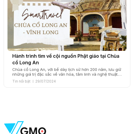
Hành trình tìm về cội nguồn Phật giáo tại Chùa
cổ Long An
Chùa cổ Long An, với bề dày lịch sử hơn 200 năm, lưu giữ
những giá trị đặc sắc về văn hóa, tâm linh và nghệ thuật.
Không chỉ là điểm đến của Phật tử, chùa còn thu hút
Tin nổi bật
29/07/2024
đông đảo những người yêu thích khám phá lịch sử và kiến
trúc truyền thống. Trước […]