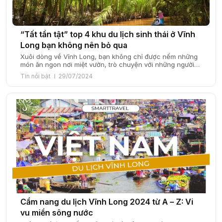
“Tất tần tật” top 4 khu du lịch sinh thái ở Vĩnh
Long bạn không nên bỏ qua
Xuôi dòng về Vĩnh Long, bạn không chỉ được nếm những
món ăn ngon nơi miệt vườn, trò chuyện với những người
dân hiếu khách mà còn được vui chơi thỏa thích. Thông
Tin nổi bật
29/07/2024
tin về Vĩnh Long Vĩnh Long – miền quê hương chứa biết
bao trái ngọt vùng sông nước trở thành điểm đến […]
Cẩm nang du lịch Vĩnh Long 2024 từ A – Z: Vi
vu miền sông nước