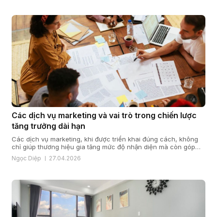
khai và tư vấn nội dung cho […]
Các dịch vụ marketing và vai trò trong chiến lược
tăng trưởng dài hạn
Các dịch vụ marketing, khi được triển khai đúng cách, không
chỉ giúp thương hiệu gia tăng mức độ nhận diện mà còn góp
phần xây dựng niềm tin, tạo dòng khách hàng ổn định và hỗ trợ
Ngọc Diệp
27.04.2026
mục tiêu doanh thu một cách bền vững. Từ góc nhìn của
VGMO, marketing chỉ thực sự […]