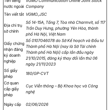
Tên tiếng
VGMO Communication Online Joint Stock
nước ngoài
Company
Tên viết tắt
VGMO.,JSC
Số 14-15A, Tầng 7, Tòa nhà Charmvit, số 117
Địa chỉ trụ
Trần Duy Hưng, phường Yên Hòa, thành
sở chính
phố Hà Nội, Việt Nam
Số 0107046078 do Sở Kế hoạch và Đầu tư
Giấy chứng
Thành phố Hà Nội (nay là Sở Tài chính
nhận đăng
Thành phố Hà Nội) cấp lần đầu ngày
ký doanh
21/10/2015, đăng ký thay đổi lần thứ 06
nghiệp
ngày 21/11/2023
Số giấy
180/GP-CVT
phép
Cơ quan
Cục Viễn thông – Bộ Khoa học và Công
cấp giấy
nghệ
phép
Ngày cấp
02/06/2026