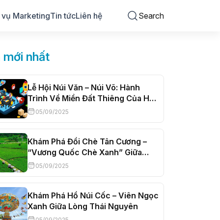
 vụ Marketing
Tin tức
Liên hệ
Search
n mới nhất
Lễ Hội Núi Văn – Núi Võ: Hành
Trình Về Miền Đất Thiêng Của Hào
Kiệt
05/09/2025
Khám Phá Đồi Chè Tân Cương –
“Vương Quốc Chè Xanh” Giữa
Lòng Thái Nguyên
05/09/2025
Khám Phá Hồ Núi Cốc – Viên Ngọc
Xanh Giữa Lòng Thái Nguyên
05/09/2025