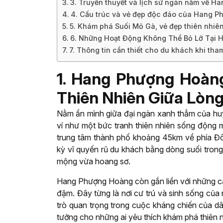
3. Truyền thuyết và lịch sử ngàn năm về 
4. Cấu trúc và vẻ đẹp độc đáo của Hang 
5. Khám phá Suối Mỏ Gà, vẻ đẹp thiên nhiê
6. Những Hoạt Động Không Thể Bỏ Lỡ Tại 
7. Thông tin cần thiết cho du khách khi t
1. Hang Phượng Hoàng
Thiên Nhiên Giữa Lòn
Nằm ẩn mình giữa đại ngàn xanh thẳm của h
ví như một bức tranh thiên nhiên sống động
trung tâm thành phố khoảng 45km về phía Đô
kỳ vĩ quyến rũ du khách bằng dòng suối trong
mộng vừa hoang sơ.
Hang Phượng Hoàng còn gắn liền với những câ
đậm. Đây từng là nơi cư trú và sinh sống của
trò quan trọng trong cuộc kháng chiến của dâ
tưởng cho những ai yêu thích khám phá thiên n