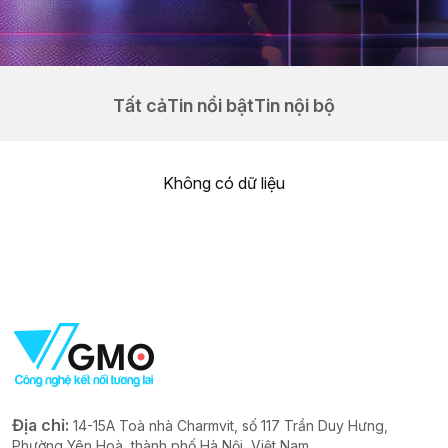
Tất cả
Tin nổi bật
Tin nội bộ
Không có dữ liệu
Địa chỉ:
14-15A Toà nhà Charmvit, số 117 Trần Duy Hưng,
Phường Yên Hoà, thành phố Hà Nội, Việt Nam.