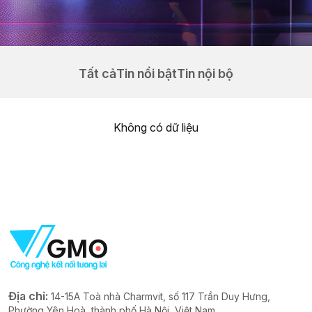
Tất cả
Tin nổi bật
Tin nội bộ
Không có dữ liệu
Địa chỉ:
14-15A Toà nhà Charmvit, số 117 Trần Duy Hưng,
Phường Yên Hoà, thành phố Hà Nội, Việt Nam.