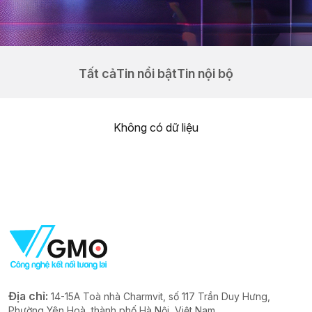
Tất cả
Tin nổi bật
Tin nội bộ
Không có dữ liệu
Địa chỉ:
14-15A Toà nhà Charmvit, số 117 Trần Duy Hưng,
Phường Yên Hoà, thành phố Hà Nội, Việt Nam.