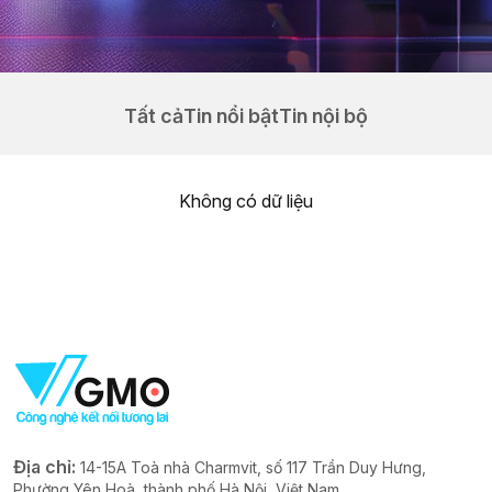
Tất cả
Tin nổi bật
Tin nội bộ
Không có dữ liệu
Địa chỉ:
14-15A Toà nhà Charmvit, số 117 Trần Duy Hưng,
Phường Yên Hoà, thành phố Hà Nội, Việt Nam.