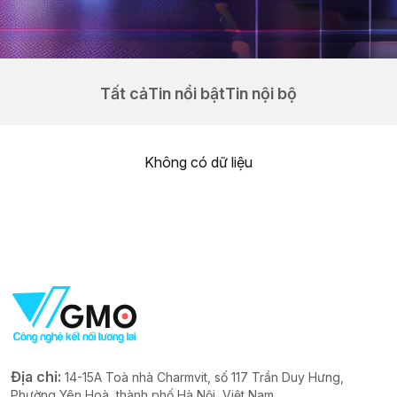
Tất cả
Tin nổi bật
Tin nội bộ
Không có dữ liệu
Địa chỉ:
14-15A Toà nhà Charmvit, số 117 Trần Duy Hưng,
Phường Yên Hoà, thành phố Hà Nội, Việt Nam.