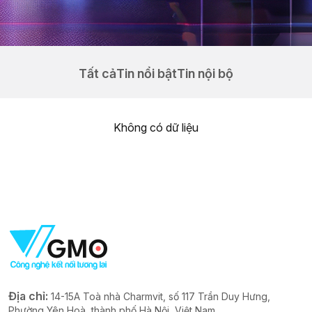
Tất cả
Tin nổi bật
Tin nội bộ
Không có dữ liệu
Địa chỉ:
14-15A Toà nhà Charmvit, số 117 Trần Duy Hưng,
Phường Yên Hoà, thành phố Hà Nội, Việt Nam.