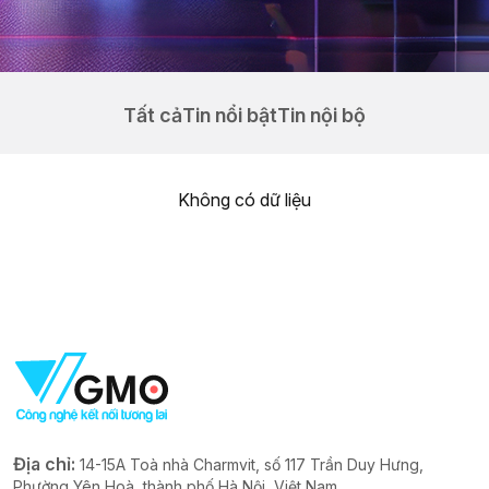
Tất cả
Tin nổi bật
Tin nội bộ
Không có dữ liệu
Địa chỉ:
14-15A Toà nhà Charmvit, số 117 Trần Duy Hưng,
Phường Yên Hoà, thành phố Hà Nội, Việt Nam.