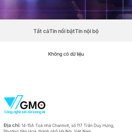
Tất cả
Tin nổi bật
Tin nội bộ
Không có dữ liệu
Địa chỉ:
14-15A Toà nhà Charmvit, số 117 Trần Duy Hưng,
Phường Yên Hoà, thành phố Hà Nội, Việt Nam.