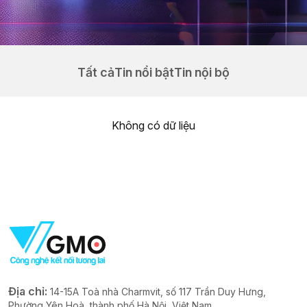
Tất cả
Tin nổi bật
Tin nội bộ
Không có dữ liệu
Địa chỉ:
14-15A Toà nhà Charmvit, số 117 Trần Duy Hưng,
Phường Yên Hoà, thành phố Hà Nội, Việt Nam.