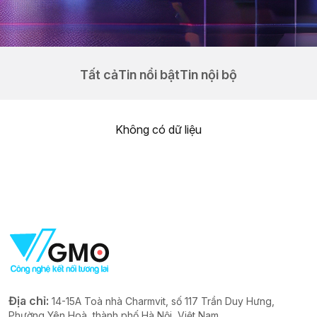
Tất cả
Tin nổi bật
Tin nội bộ
Không có dữ liệu
Địa chỉ:
14-15A Toà nhà Charmvit, số 117 Trần Duy Hưng,
Phường Yên Hoà, thành phố Hà Nội, Việt Nam.