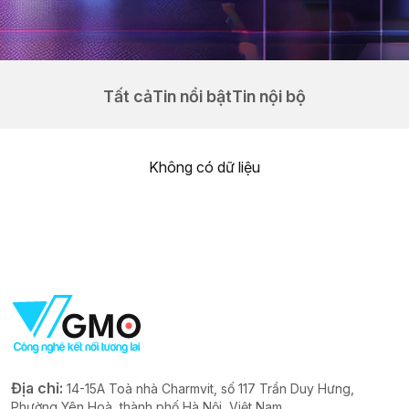
Tất cả
Tin nổi bật
Tin nội bộ
Không có dữ liệu
Địa chỉ:
14-15A Toà nhà Charmvit, số 117 Trần Duy Hưng,
Phường Yên Hoà, thành phố Hà Nội, Việt Nam.