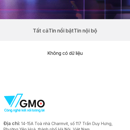
Tất cả
Tin nổi bật
Tin nội bộ
Không có dữ liệu
Địa chỉ:
14-15A Toà nhà Charmvit, số 117 Trần Duy Hưng,
Phường Yên Hoà, thành phố Hà Nội, Việt Nam.