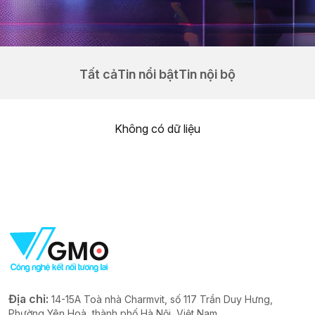
Tất cả
Tin nổi bật
Tin nội bộ
Không có dữ liệu
Địa chỉ:
14-15A Toà nhà Charmvit, số 117 Trần Duy Hưng,
Phường Yên Hoà, thành phố Hà Nội, Việt Nam.