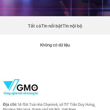
Tất cả
Tin nổi bật
Tin nội bộ
Không có dữ liệu
Địa chỉ:
14-15A Toà nhà Charmvit, số 117 Trần Duy Hưng,
Phường Yên Hoà, thành phố Hà Nội, Việt Nam.