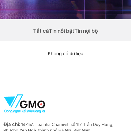
Tất cả
Tin nổi bật
Tin nội bộ
Không có dữ liệu
Địa chỉ:
14-15A Toà nhà Charmvit, số 117 Trần Duy Hưng,
Phường Yên Hoà, thành phố Hà Nội, Việt Nam.