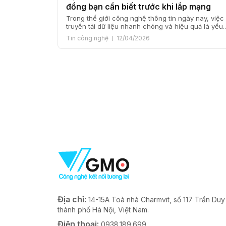
đồng bạn cần biết trước khi lắp mạng
Trong thế giới công nghệ thông tin ngày nay, việc
truyền tải dữ liệu nhanh chóng và hiệu quả là yếu
tố quyết định để nâng cao chất lượng cuộc sống
Tin công nghệ
12/04/2026
và công việc. Để làm được điều đó, việc sử dụng
các loại cáp truyền tải tín hiệu đóng vai trò vô cùn
quan […]
Địa chỉ:
14-15A Toà nhà Charmvit, số 117 Trần Du
thành phố Hà Nội, Việt Nam.
Điện thoại:
0938.189.699