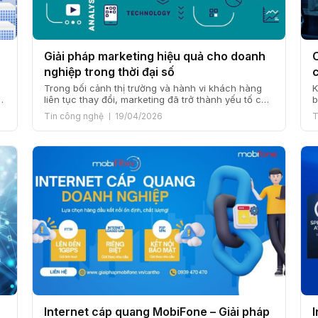
Giải pháp marketing hiệu quả cho doanh
nghiệp trong thời đại số
Trong bối cảnh thị trường và hành vi khách hàng
K
ã
liên tục thay đổi, marketing đã trở thành yếu tố cốt
b
lõi quyết định sự phát triển của doanh nghiệp. Một
l
Tin công nghệ
19/04/2026
T
giải pháp marketing hiệu quả nằm ở cách doanh
c
nghiệp hiểu khách hàng, xây dựng chiến lược
t
đúng đắn và triển khai đồng bộ […]
h
Internet cáp quang MobiFone – Giải pháp