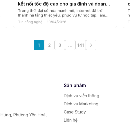
kết nối tốc độ cao cho gia đình và doanh
nghiệp
Trong thời đại số hóa mạnh mẽ, Internet đã trở
T
thành hạ tầng thiết yếu, phục vụ từ học tập, làm
h
việc, giải trí cho đến kinh doanh trực tuyến. Nhu
t
Tin công nghệ
10/04/2026
T
cầu sử dụng Internet tốc độ cao, ổn định ngày
đ
g
càng tăng, đặc biệt tại các đô thị và khu dân cư
v
đông đúc. […]
V
1
2
3
…
141
Sản phẩm
Dịch vụ viễn thông
Dịch vụ Marketing
Case Study
y Hưng, Phường Yên Hoà,
Liên hệ