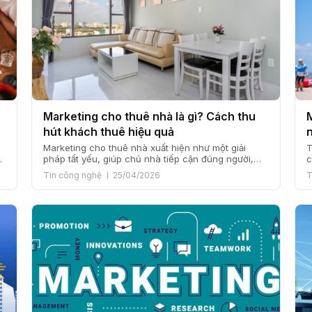
Marketing cho thuê nhà là gì? Cách thu
hút khách thuê hiệu quả
Marketing cho thuê nhà xuất hiện như một giải
T
pháp tất yếu, giúp chủ nhà tiếp cận đúng người,
c
o
đúng nhu cầu và rút ngắn thời gian trống phòng.
v
Tin công nghệ
25/04/2026
T
nh
Dưới góc nhìn của VGMO, marketing cho thuê nhà
M
không đơn thuần là quảng bá phòng trống, mà là
d
quá trình xây dựng thông tin rõ […]
l