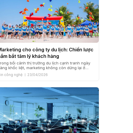
Marketing cho công ty du lịch: Chiến lược
nắm bắt tâm lý khách hàng
rong bối cảnh thị trường du lịch cạnh tranh ngày
àng khốc liệt, marketing không còn dừng lại ở
iệc quảng bá tour hay khuyến mãi theo mùa.
in công nghệ
23/04/2026
arketing cho công ty du lịch vì thế cần được xây
ựng như một chiến lược dài hạn, lấy khách hàng
àm trung tâm và cảm xúc […]