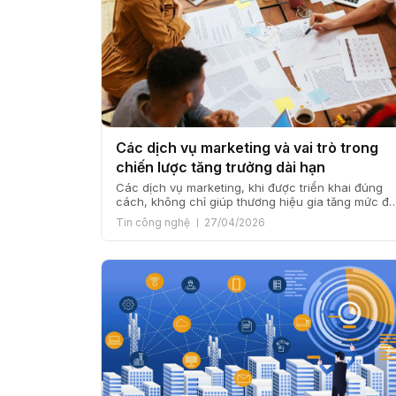
Các dịch vụ marketing và vai trò trong
chiến lược tăng trưởng dài hạn
Các dịch vụ marketing, khi được triển khai đúng
cách, không chỉ giúp thương hiệu gia tăng mức độ
nhận diện mà còn góp phần xây dựng niềm tin, tạ
Tin công nghệ
27/04/2026
dòng khách hàng ổn định và hỗ trợ mục tiêu doa
thu một cách bền vững. Từ góc nhìn của VGMO,
marketing chỉ thực sự […]