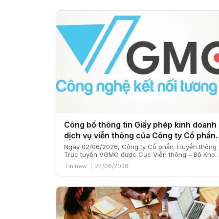
Công bố thông tin Giấy phép kinh doanh
dịch vụ viễn thông của Công ty Cổ phần
Truyền thông Trực tuyến VGMO
Ngày 02/06/2026, Công ty Cổ phần Truyền thông
Trực tuyến VGMO được Cục Viễn thông – Bộ Khoa
học và Công nghệ cấp Giấy phép kinh doanh dịch
Tin new
24/06/2026
vụ viễn thông số 180/GP-CVT. Thực hiện quy định
tại khoản 6 Điều 35 Nghị định số 163/2024/NĐ-CP
ngày 24/12/2024 của Chính phủ quy định chi tiết
[…]