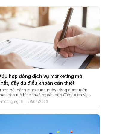
Mẫu hợp đồng dịch vụ marketing mới
nhất, đầy đủ điều khoản cần thiết
rong bối cảnh marketing ngày càng được triển
hai theo mô hình thuê ngoài, hợp đồng dịch vụ
arketing không còn là thủ tục mang tính hình
in công nghệ
28/04/2026
hức, mà là nền tảng quyết định hiệu quả hợp tác
iữa doanh nghiệp và đối tác. Từ kinh nghiệm triển
hai và tư vấn nội dung cho […]