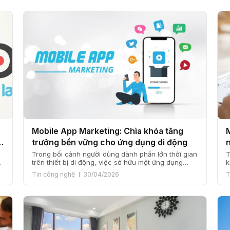
Mobile App Marketing: Chìa khóa tăng
trưởng bền vững cho ứng dụng di động
Trong bối cảnh người dùng dành phần lớn thời gian
T
trên thiết bị di động, việc sở hữu một ứng dụng
k
chất lượng thôi vẫn chưa đủ. Làm thế nào để ứng
m
Tin công nghệ
30/04/2026
T
dụng tiếp cận đúng người, được tải về thường
t
xuyên và duy trì lượng người dùng trung thành mới
g
chính là bài toán […]
k