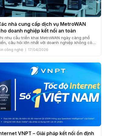
Các nhà cung cấp dịch vụ MetroWAN
cho doanh nghiệp kết nối an toàn
hi nhu cầu triển khai MetroWAN ngày càng phổ
iến, câu hỏi lớn nhất với doanh nghiệp không còn
à có nên dùng hay không, mà là nên chọn nhà
in công nghệ
17/04/2026
ung cấp nào phù hợp. Thị trường hiện nay có sự
ham gia của nhiều đơn vị viễn thông với năng lực
ạ tầng, mô […]
Internet VNPT – Giải pháp kết nối ổn định