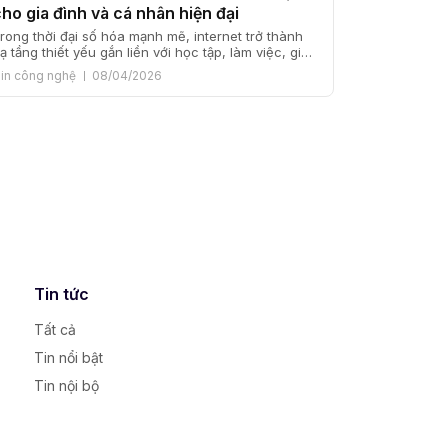
cho gia đình và cá nhân hiện đại
rong thời đại số hóa mạnh mẽ, internet trở thành
ạ tầng thiết yếu gắn liền với học tập, làm việc, giải
rí và kinh doanh. Tại Việt Nam, VNPT được biết
in công nghệ
08/04/2026
ến như một trong những nhà cung cấp dịch vụ
iễn thông lớn, uy tín và lâu đời. Dịch vụ internet
NPT không […]
Tin tức
Tất cả
Tin nổi bật
Tin nội bộ