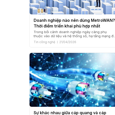
Doanh nghiệp nào nên dùng MetroWAN?
Thời điểm triển khai phù hợp nhất
Trong bối cảnh doanh nghiệp ngày càng phụ
thuộc vào dữ liệu và hệ thống số, hạ tầng mạng đ
trở thành nền móng cho hiệu quả vận hành và
Tin công nghệ
21/04/2026
năng lực cạnh tranh. Khi quy mô mở rộng, chi
nhánh gia tăng và yêu cầu bảo mật, ổn định ngày
càng cao, nhiều doanh […]
Sự khác nhau giữa cáp quang và cáp