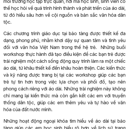
môi trường học tập trực quan, nơi mà học sinh, sinh viên có
thể học hỏi về quá trình hình thành và phát triển của áo dài,
từ đó hiểu sâu hơn về cội nguồn và bản sắc văn hóa dân
tộc.
Các chương trình giáo dục tại bảo tàng được thiết kế đa
dạng, phong phú, nhằm khơi dậy sự quan tâm và tình yêu
đối với văn hóa Việt Nam trong thế hệ trẻ. Những buổi
workshop thực hành đã tạo điều kiện để các bạn trẻ được
trải nghiệm một cách sống động quy trình làm ra một chiếc
áo dài, từ khâu thiết kế đến khâu hoàn thiện. Các kiến thức
và kỹ năng được trang bị tại các workshop giúp các bạn
trẻ tự tin hơn trong việc lựa chọn và phối đồ, tạo nên
phong cách riêng với áo dài. Những trải nghiệm này không
chỉ mang lại kiến thức mà còn gắn kết các em với truyền
thống dân tộc, giúp các em thêm yêu và tự hào về văn
hóa của đất nước mình.
Những hoạt động ngoại khóa tìm hiểu về áo dài tại bảo
tàng giúp các em học sinh hiểu rõ hơn về lịch sử trang