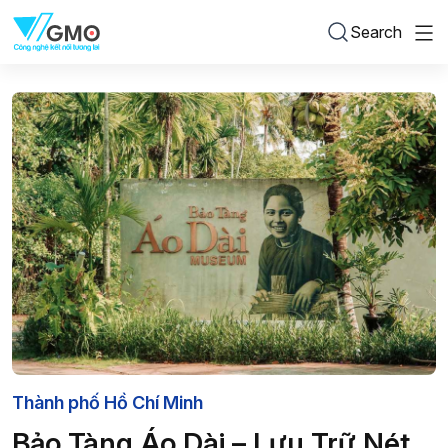
Search
Thành phố Hồ Chí Minh
Bảo Tàng Áo Dài – Lưu Trữ Nét