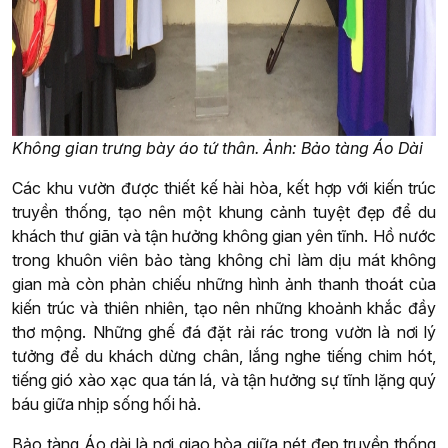
Không gian trưng bày áo tứ thân. Ảnh: Bảo tàng Áo Dài
Các khu vườn được thiết kế hài hòa, kết hợp với kiến trúc
truyền thống, tạo nên một khung cảnh tuyệt đẹp để du
khách thư giãn và tận hưởng không gian yên tĩnh. Hồ nước
trong khuôn viên bảo tàng không chỉ làm dịu mát không
gian mà còn phản chiếu những hình ảnh thanh thoát của
kiến trúc và thiên nhiên, tạo nên những khoảnh khắc đầy
thơ mộng. Những ghế đá đặt rải rác trong vườn là nơi lý
tưởng để du khách dừng chân, lắng nghe tiếng chim hót,
tiếng gió xào xạc qua tán lá, và tận hưởng sự tĩnh lặng quý
báu giữa nhịp sống hối hả.
Bảo tàng Áo dài là nơi giao hòa giữa nét đẹp truyền thống