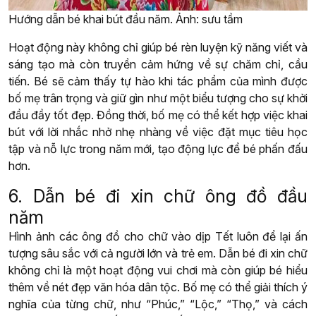
Hướng dẫn bé khai bút đầu năm. Ảnh: sưu tầm
Hoạt động này không chỉ giúp bé rèn luyện kỹ năng viết và
sáng tạo mà còn truyền cảm hứng về sự chăm chỉ, cầu
tiến. Bé sẽ cảm thấy tự hào khi tác phẩm của mình được
bố mẹ trân trọng và giữ gìn như một biểu tượng cho sự khởi
đầu đầy tốt đẹp. Đồng thời, bố mẹ có thể kết hợp việc khai
bút với lời nhắc nhở nhẹ nhàng về việc đặt mục tiêu học
tập và nỗ lực trong năm mới, tạo động lực để bé phấn đấu
hơn.
6. Dẫn bé đi xin chữ ông đồ đầu
năm
Hình ảnh các ông đồ cho chữ vào dịp Tết luôn để lại ấn
tượng sâu sắc với cả người lớn và trẻ em. Dẫn bé đi xin chữ
không chỉ là một hoạt động vui chơi mà còn giúp bé hiểu
thêm về nét đẹp văn hóa dân tộc. Bố mẹ có thể giải thích ý
nghĩa của từng chữ, như “Phúc,” “Lộc,” “Thọ,” và cách