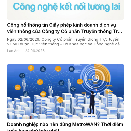
Công bố thông tin Giấy phép kinh doanh dịch vụ
viễn thông của Công ty Cổ phần Truyền thông Trực
tuyến VGMO
Ngày 02/06/2026, Công ty Cổ phần Truyền thông Trực tuyến
VGMO được Cục Viễn thông – Bộ Khoa học và Công nghệ cấp
Giấy phép kinh doanh dịch vụ viễn thông số 180/GP-CVT. Thực
Lan Anh
24.06.2026
hiện quy định tại khoản 6 Điều 35 Nghị định số 163/2024/NĐ-
CP ngày 24/12/2024 của Chính phủ quy định chi tiết […]
Doanh nghiệp nào nên dùng MetroWAN? Thời điểm
triển khai phù hợp nhất