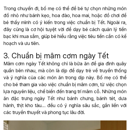
Trong chuyến đi, bố mẹ có thể để bé tự chọn những món
đồ nhỏ như bánh kẹo, hoa đào, hoa mai, hoặc đồ chơi để
bé thấy mình có ý kiến trong việc chuẩn bị Tết. Ngoài ra,
đây cũng là cơ hội tuyệt vời để dạy bé cách quản lý tiền
bạc khi mua sắm, giúp bé hiểu rằng việc tiêu tiền cần có kế
hoạch và ưu tiên.
3. Chuẩn bị mâm cơm ngày Tết
Mâm cơm ngày Tết không chỉ là bữa ăn để gia đình quây
quần bên nhau, mà còn là dịp để dạy trẻ về truyền thống
và ý nghĩa của các món ăn trong dịp này. Bố mẹ có thể
cho bé tham gia vào việc chuẩn bị mâm cơm, từ việc chọn
lựa nguyên liệu, chế biến đến trang trí mâm cỗ. Những món
ăn đặc trưng ngày Tết như bánh chưng, bánh tét, dưa
hành, thịt kho tàu… đều có ý nghĩa sâu sắc, gắn liền với
các truyền thuyết và phong tục lâu đời.