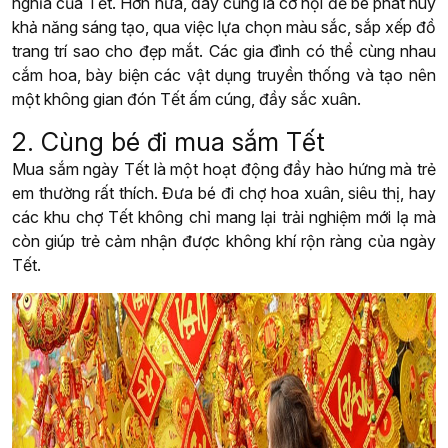
nghĩa của Tết. Hơn nữa, đây cũng là cơ hội để bé phát huy
khả năng sáng tạo, qua việc lựa chọn màu sắc, sắp xếp đồ
trang trí sao cho đẹp mắt. Các gia đình có thể cùng nhau
cắm hoa, bày biện các vật dụng truyền thống và tạo nên
một không gian đón Tết ấm cúng, đầy sắc xuân.
2. Cùng bé đi mua sắm Tết
Mua sắm ngày Tết là một hoạt động đầy hào hứng mà trẻ
em thường rất thích. Đưa bé đi chợ hoa xuân, siêu thị, hay
các khu chợ Tết không chỉ mang lại trải nghiệm mới lạ mà
còn giúp trẻ cảm nhận được không khí rộn ràng của ngày
Tết.