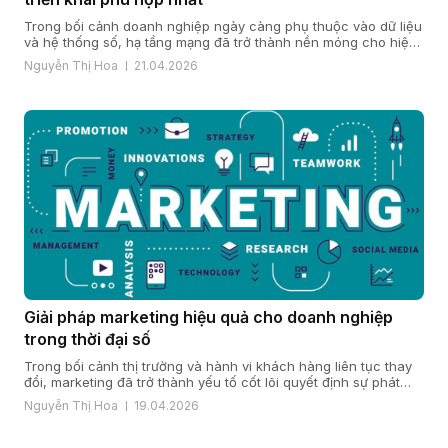
Trong bối cảnh doanh nghiệp ngày càng phụ thuộc vào dữ liệu
và hệ thống số, hạ tầng mạng đã trở thành nền móng cho hiệu
quả vận hành và năng lực cạnh tranh. Khi quy mô mở rộng, chi
Nguyễn Thị Hoa
21.04.2026
nhánh gia tăng và yêu cầu bảo mật, ổn định ngày càng cao,
nhiều doanh […]
Giải pháp marketing hiệu quả cho doanh nghiệp
trong thời đại số
Trong bối cảnh thị trường và hành vi khách hàng liên tục thay
đổi, marketing đã trở thành yếu tố cốt lõi quyết định sự phát
triển của doanh nghiệp. Một giải pháp marketing hiệu quả nằm
Nguyễn Thị Hoa
19.04.2026
ở cách doanh nghiệp hiểu khách hàng, xây dựng chiến lược
đúng đắn và triển khai đồng bộ […]