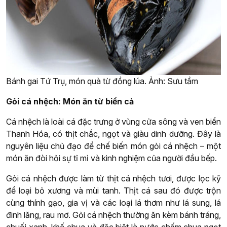
Bánh gai Tứ Trụ, món quà từ đồng lúa. Ảnh: Sưu tầm
Gỏi cá nhệch: Món ăn từ biển cả
Cá nhệch là loài cá đặc trưng ở vùng cửa sông và ven biển
Thanh Hóa, có thịt chắc, ngọt và giàu dinh dưỡng. Đây là
nguyên liệu chủ đạo để chế biến món gỏi cá nhệch – một
món ăn đòi hỏi sự tỉ mỉ và kinh nghiệm của người đầu bếp.
Gỏi cá nhệch được làm từ thịt cá nhệch tươi, được lọc kỹ
để loại bỏ xương và mùi tanh. Thịt cá sau đó được trộn
cùng thính gạo, gia vị và các loại lá thơm như lá sung, lá
đinh lăng, rau mơ. Gỏi cá nhệch thường ăn kèm bánh tráng,