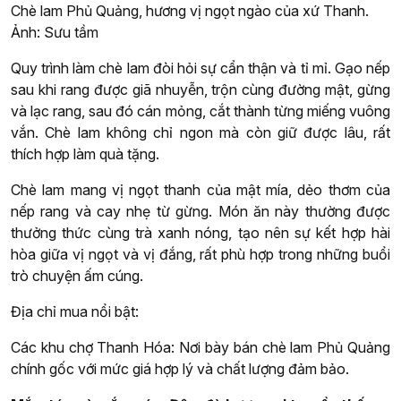
Chè lam Phủ Quảng, hương vị ngọt ngào của xứ Thanh.
Ảnh: Sưu tầm
Quy trình làm chè lam đòi hỏi sự cẩn thận và tỉ mỉ. Gạo nếp
sau khi rang được giã nhuyễn, trộn cùng đường mật, gừng
và lạc rang, sau đó cán mỏng, cắt thành từng miếng vuông
vắn. Chè lam không chỉ ngon mà còn giữ được lâu, rất
thích hợp làm quà tặng.
Chè lam mang vị ngọt thanh của mật mía, dẻo thơm của
nếp rang và cay nhẹ từ gừng. Món ăn này thường được
thưởng thức cùng trà xanh nóng, tạo nên sự kết hợp hài
hòa giữa vị ngọt và vị đắng, rất phù hợp trong những buổi
trò chuyện ấm cúng.
Địa chỉ mua nổi bật:
Các khu chợ Thanh Hóa: Nơi bày bán chè lam Phủ Quảng
chính gốc với mức giá hợp lý và chất lượng đảm bảo.