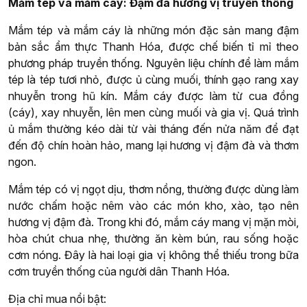
Mắm tép và mắm cáy: Đậm đà hương vị truyền thống
Mắm tép và mắm cáy là những món đặc sản mang đậm
bản sắc ẩm thực Thanh Hóa, được chế biến tỉ mỉ theo
phương pháp truyền thống. Nguyên liệu chính để làm mắm
tép là tép tươi nhỏ, được ủ cùng muối, thính gạo rang xay
nhuyễn trong hũ kín. Mắm cáy được làm từ cua đồng
(cáy), xay nhuyễn, lên men cùng muối và gia vị. Quá trình
ủ mắm thường kéo dài từ vài tháng đến nửa năm để đạt
đến độ chín hoàn hảo, mang lại hương vị đậm đà và thơm
ngon.
Mắm tép có vị ngọt dịu, thơm nồng, thường được dùng làm
nước chấm hoặc nêm vào các món kho, xào, tạo nên
hương vị đậm đà. Trong khi đó, mắm cáy mang vị mặn mòi,
hòa chút chua nhẹ, thường ăn kèm bún, rau sống hoặc
cơm nóng. Đây là hai loại gia vị không thể thiếu trong bữa
cơm truyền thống của người dân Thanh Hóa.
Địa chỉ mua nổi bật: