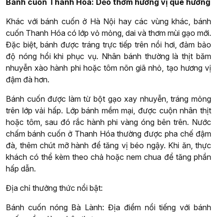
Bánh cuốn Thanh Hóa: Dẻo thơm hương vị quê hương
Khác với bánh cuốn ở Hà Nội hay các vùng khác, bánh
cuốn Thanh Hóa có lớp vỏ mỏng, dai và thơm mùi gạo mới.
Đặc biệt, bánh được tráng trực tiếp trên nồi hơi, đảm bảo
độ nóng hổi khi phục vụ. Nhân bánh thường là thịt băm
nhuyễn xào hành phi hoặc tôm nõn giã nhỏ, tạo hương vị
đậm đà hơn.
Bánh cuốn được làm từ bột gạo xay nhuyễn, tráng mỏng
trên lớp vải hấp. Lớp bánh mềm mại, được cuộn nhân thịt
hoặc tôm, sau đó rắc hành phi vàng óng bên trên. Nước
chấm bánh cuốn ở Thanh Hóa thường được pha chế đậm
đà, thêm chút mỡ hành để tăng vị béo ngậy. Khi ăn, thực
khách có thể kèm theo chả hoặc nem chua để tăng phần
hấp dẫn.
Địa chỉ thưởng thức nổi bật:
Bánh cuốn nóng Bà Lành: Địa điểm nổi tiếng với bánh