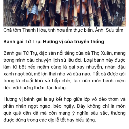
Chả tôm Thanh Hóa, tinh hoa ẩm thực biển. Ảnh: Sưu tầm
Bánh gai Tứ Trụ: Hương vị của truyền thống
Bánh gai Tứ Trụ, đặc sản nổi tiếng của xã Thọ Xuân, mang
trong mình câu chuyện lịch sử lâu đời. Loại bánh này được
làm từ bột nếp ngâm cùng lá gai xay nhuyễn, nhân đậu
xanh ngọt bùi, mỡ lợn thái nhỏ và dừa nạo. Tất cả được gói
trong lá chuối khô và hấp chín, tạo nên món bánh mềm
dẻo với hương thơm đặc trưng.
Hương vị bánh gai là sự kết hợp giữa lớp vỏ dẻo thơm và
phần nhân ngọt ngào, béo ngậy. Đây không chỉ là món
quà quê dân dã mà còn mang ý nghĩa sâu sắc, thường
được dùng trong các dịp lễ tết hay biếu tặng.