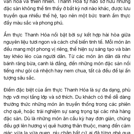
văn hóa và thiên nhiên. Thanh Hóa tự hào sở hữu những
đặc sản không thể tìm thấy ở bất kỳ nơi nào khác, được lưu
truyền qua nhiều thế hệ, tạo nên một bức tranh ẩm thực
đầy màu sắc và phong phú.
Ẩm thực Thanh Hóa nổi bật bởi sự kết hợp hài hòa giữa
nguyên liệu tươi ngon và cách chế biến tinh tế. Mỗi món ăn
đều mang một phong vị riêng, thể hiện sự sáng tạo và bàn
tay khéo léo của người dân. Từ các món ăn dân dã như
bánh răng bừa, canh lá đắng, đến những món đặc sản nổi
tiếng như gỏi cá nhệch hay nem chua, tất cả đều để lại ấn
tượng sâu sắc.
Điểm đặc biệt của ẩm thực Thanh Hóa là sự đa dạng, phù
hợp với mọi tầng lớp và sở thích. Du khách có thể dễ dàng
thưởng thức những món ăn truyền thống trong các phiên
chợ quê, hoặc trải nghiệm sự sang trọng tại các nhà hàng
đặc sản. Dù là những món ăn cầu kỳ hay đơn giản, chúng
đều gợi lên hương vị quê hương thân thuộc, mang đến cảm
giác vừa lạ vừa quen, níu chân bất cứ ai đã từng ghé qua