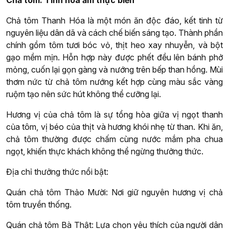
Chả tôm: Tinh hoa ẩm thực biển
Chả tôm Thanh Hóa là một món ăn độc đáo, kết tinh từ
nguyên liệu dân dã và cách chế biến sáng tạo. Thành phần
chính gồm tôm tươi bóc vỏ, thịt heo xay nhuyễn, và bột
gạo mềm mịn. Hỗn hợp này được phết đều lên bánh phở
mỏng, cuốn lại gọn gàng và nướng trên bếp than hồng. Mùi
thơm nức từ chả tôm nướng kết hợp cùng màu sắc vàng
ruộm tạo nên sức hút không thể cưỡng lại.
Hương vị của chả tôm là sự tổng hòa giữa vị ngọt thanh
của tôm, vị béo của thịt và hương khói nhẹ từ than. Khi ăn,
chả tôm thường được chấm cùng nước mắm pha chua
ngọt, khiến thực khách không thể ngừng thưởng thức.
Địa chỉ thưởng thức nổi bật:
Quán chả tôm Thảo Mười: Nơi giữ nguyên hương vị chả
tôm truyền thống.
Quán chả tôm Bà Thật: Lựa chọn yêu thích của người dân