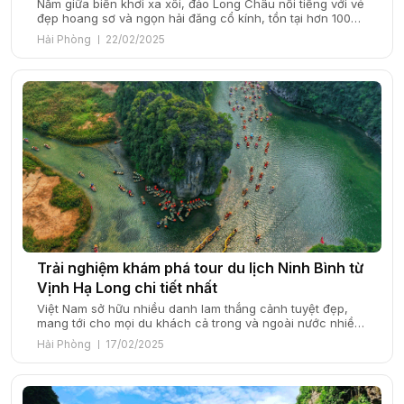
Nằm giữa biển khơi xa xôi, đảo Long Châu nổi tiếng với vẻ
đẹp hoang sơ và ngọn hải đăng cổ kính, tồn tại hơn 100
năm tuổi. Đây là một điểm đến lý tưởng cho những tâm
Hải Phòng
22/02/2025
hồn đam mê khám phá, muốn tìm về thiên nhiên nguyên
sơ và tận hưởng những khoảnh […]
Trải nghiệm khám phá tour du lịch Ninh Bình từ
Vịnh Hạ Long chi tiết nhất
Việt Nam sở hữu nhiều danh lam thắng cảnh tuyệt đẹp,
mang tới cho mọi du khách cả trong và ngoài nước nhiều
trải nghiệm tham quan, du lịch thú vị. Nếu Vịnh Hạ Long
Hải Phòng
17/02/2025
mê hoặc du khách bởi vẻ đẹp kỳ vĩ của biển cả, thì Ninh
Bình lại khiến lòng người xao […]