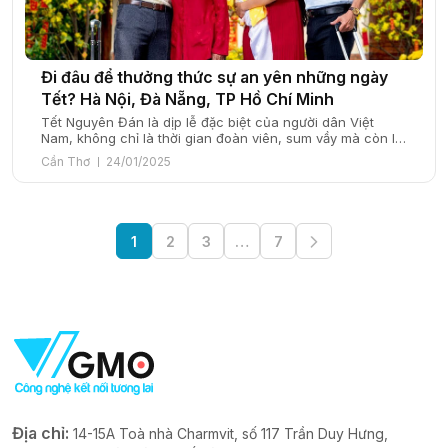
Đi đâu để thưởng thức sự an yên những ngày
Tết? Hà Nội, Đà Nẵng, TP Hồ Chí Minh
Tết Nguyên Đán là dịp lễ đặc biệt của người dân Việt
Nam, không chỉ là thời gian đoàn viên, sum vầy mà còn là
dịp để tận hưởng những ngày nghỉ ngơi, thư giãn và khám
Cần Thơ
24/01/2025
phá những địa điểm thú vị. Mỗi miền đất nước đều có
những điểm đến riêng biệt, mang […]
1
2
3
…
7
Địa chỉ:
14-15A Toà nhà Charmvit, số 117 Trần Duy Hưng,