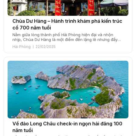
Chùa Dư Hàng – Hành trình khám phá kiến trúc
cổ 700 năm tuổi
Nằm giữa lòng thành phố Hải Phòng hiện đại và nhộn
nhịp, Chùa Dư Hàng là một điểm đến lặng lẽ nhưng đầy
sức hấp dẫn, nơi lưu giữ giá trị văn hóa và tâm linh suốt
Hải Phòng
22/02/2025
hơn 700 năm. Với lối kiến trúc cổ kính và bề dày lịch sử
phong phú, ngôi chùa […]
Về đảo Long Châu check-in ngọn hải đăng 100
năm tuổi