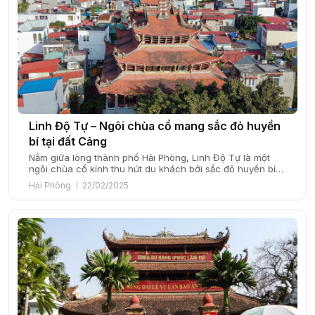
Linh Độ Tự – Ngôi chùa cổ mang sắc đỏ huyền
bí tại đất Cảng
Nằm giữa lòng thành phố Hải Phòng, Linh Độ Tự là một
ngôi chùa cổ kính thu hút du khách bởi sắc đỏ huyền bí
và lối kiến trúc độc đáo, mang đậm dấu ấn văn hóa Phật
Hải Phòng
22/02/2025
giáo. Được xây dựng từ thế kỷ trước, ngôi chùa không chỉ
là nơi thờ phụng linh […]