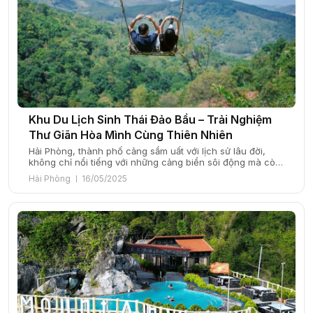
Khu Du Lịch Sinh Thái Đảo Bầu – Trải Nghiệm
Thư Giãn Hòa Mình Cùng Thiên Nhiên
Hải Phòng, thành phố cảng sầm uất với lịch sử lâu đời,
không chỉ nổi tiếng với những cảng biển sôi động mà còn
là một điểm đến du lịch hấp dẫn với nhiều danh lam thắng
Hải Phòng
16/05/2025
cảnh tuyệt đẹp. Đến với Hải Phòng, du khách có cơ hội
khám phá những bãi biển hoang […]