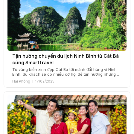
Tận hưởng chuyến du lịch Ninh Bình từ Cát Bà
cùng SmartTravel
Từ vùng biển xinh đẹp Cát Bà tới mảnh đất hùng vĩ Ninh
Bình, du khách sẽ có nhiều cơ hội để tận hưởng những
trải nghiệm đáng nhớ cùng cảnh sắc thiên nhiên tuyệt
Hải Phòng
17/02/2025
đẹp và văn hóa đặc sắc. Cùng SmartTravel khám phá
chuyến du lịch Ninh Bình từ Cát Bà trong bài […]