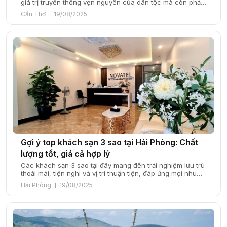
giá trị truyền thống vẹn nguyên của dân tộc mà còn phản
ánh hơi thở đương đại trong từng món ăn. Mâm cỗ Tết –
Cần Thơ
19/08/2025
Hành trình gói trọn văn hóa và ký ức Mâm cỗ Tết không
chỉ đơn thuần là nơi […]
Gợi ý top khách sạn 3 sao tại Hải Phòng: Chất
lượng tốt, giá cả hợp lý
Các khách sạn 3 sao tại đây mang đến trải nghiệm lưu trú
thoải mái, tiện nghi và vị trí thuận tiện, đáp ứng mọi nhu
cầu của du khách. Hải Phòng, thành phố cảng sầm uất
Hải Phòng
19/08/2025
của miền Bắc, không chỉ nổi tiếng với những điểm du lịch
hấp dẫn như Đồ Sơn, Cát […]