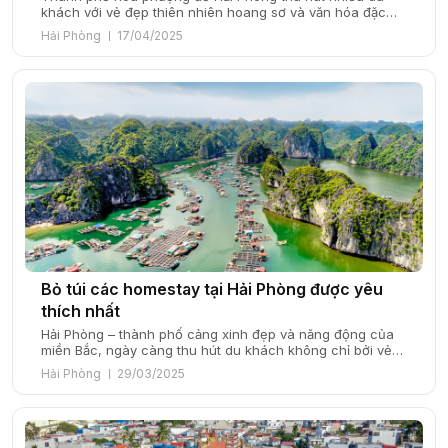
khách với vẻ đẹp thiên nhiên hoang sơ và văn hóa đặc
sắc, mà còn là điểm đến lý tưởng với những resort sang
Hải Phòng
17/04/2025
trọng, đẳng cấp. Cùng SmartTravel khám phá những
resort nổi tiếng nhất thành phố cảng biển này trong bài
viết […]
Bỏ túi các homestay tại Hải Phòng được yêu
thích nhất
Hải Phòng – thành phố cảng xinh đẹp và năng động của
miền Bắc, ngày càng thu hút du khách không chỉ bởi vẻ
đẹp thiên nhiên mà còn bởi những homestay độc đáo,
Hải Phòng
29/03/2025
thân thiện. Để mang đến cho bạn một chuyến du lịch
thoải mái và đáng nhớ, SmartTravel đã tổng hợp danh […]