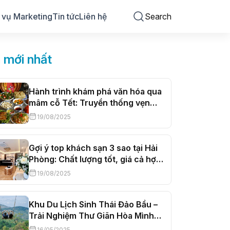
 vụ Marketing
Tin tức
Liên hệ
Search
n mới nhất
Hành trình khám phá văn hóa qua
mâm cỗ Tết: Truyền thống vẹn
nguyên, hơi thở đương đại
19/08/2025
Gợi ý top khách sạn 3 sao tại Hải
Phòng: Chất lượng tốt, giá cả hợp
lý
19/08/2025
Khu Du Lịch Sinh Thái Đảo Bầu –
Trải Nghiệm Thư Giãn Hòa Mình
Cùng Thiên Nhiên
16/05/2025