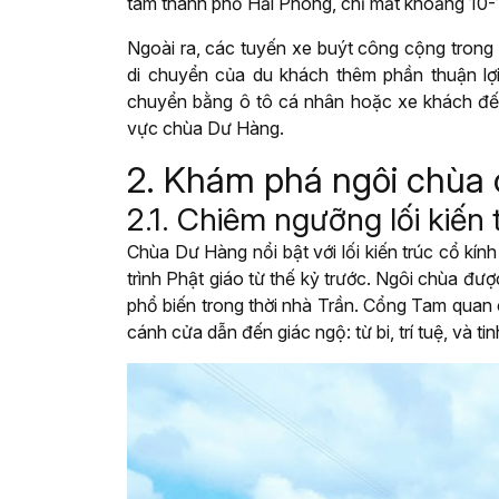
tâm thành phố Hải Phòng, chỉ mất khoảng 10-
Ngoài ra, các tuyến xe buýt công cộng trong
di chuyển của du khách thêm phần thuận lợi
chuyển bằng ô tô cá nhân hoặc xe khách đến
vực chùa Dư Hàng.
2. Khám phá ngôi chùa
2.1. Chiêm ngưỡng lối kiến 
Chùa Dư Hàng nổi bật với lối kiến trúc cổ k
trình Phật giáo từ thế kỷ trước. Ngôi chùa đư
phổ biến trong thời nhà Trần. Cổng Tam quan c
cánh cửa dẫn đến giác ngộ: từ bi, trí tuệ, và ti