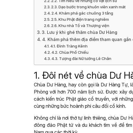
2.2. Tìm hiểu về những cổ vật lịch sử
2.3. Dạo bước trong khuôn viên xanh mát
2.4. Khám phá gác chuông 3 tầng
2.5. Khu Phật điện trang nghiêm
2.6. Khu nhà Tổ và Thượng viện
3. Lưu ý khi ghé thăm chùa Dư Hàng
4. Khám phá thêm địa điểm tham quan gần
4.1. Đình Tràng Kênh
4.2. Chùa Phổ Chiếu
4.3. Tượng đài Nữ tướng Lê Chân
1. Đôi nét về chùa Dư 
Chùa Dư Hàng, hay còn gọi là Dư Hàng Tự, là
Phòng với hơn 700 năm lịch sử. Được xây d
cách kiến trúc Phật giáo cổ truyền, với nhữn
cùng những bức hoành phi câu đối cổ kính.
Không chỉ là nơi thờ tự linh thiêng, chùa Dư H
đông đảo Phật tử và du khách tìm về để tìm 
Nam qua các thời kỳ.