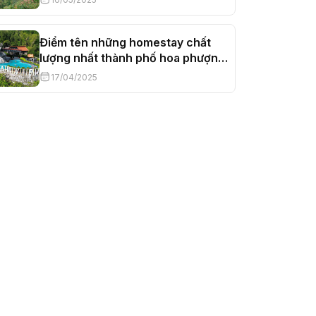
Điểm tên những homestay chất
lượng nhất thành phố hoa phượng
đỏ Hải Phòng
17/04/2025