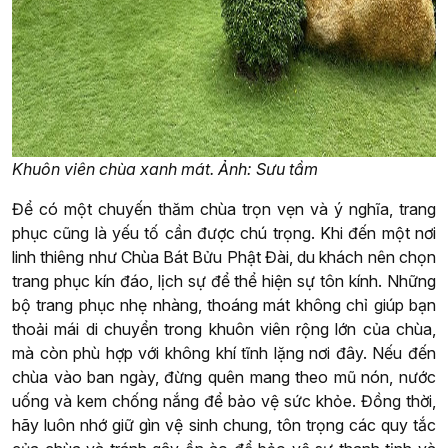
Khuôn viên chùa xanh mát. Ảnh: Sưu tầm
Để có một chuyến thăm chùa trọn vẹn và ý nghĩa, trang
phục cũng là yếu tố cần được chú trọng. Khi đến một nơi
linh thiêng như Chùa Bát Bửu Phật Đài, du khách nên chọn
trang phục kín đáo, lịch sự để thể hiện sự tôn kính. Những
bộ trang phục nhẹ nhàng, thoáng mát không chỉ giúp bạn
thoải mái di chuyển trong khuôn viên rộng lớn của chùa,
mà còn phù hợp với không khí tĩnh lặng nơi đây. Nếu đến
chùa vào ban ngày, đừng quên mang theo mũ nón, nước
uống và kem chống nắng để bảo vệ sức khỏe. Đồng thời,
hãy luôn nhớ giữ gìn vệ sinh chung, tôn trọng các quy tắc