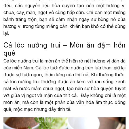
đều, các nguyên liệu hòa quyện tạo nên một hương vị
chua, cay, mặn, ngọt vô cùng hấp dẫn. Chỉ cần một miếng
bánh tráng trộn, bạn sẽ cảm nhận ngay sự bùng nổ của
hương vị trong từng miếng cắn, khiến bạn khó có thể dừng
lại.
Cá lóc nướng trui – Món ăn đậm hồn
quê
Cá lóc nướng trui là món ăn thể hiện rõ nét hương vị dân dã
của miền Nam. Cá lóc tươi được nướng trên lửa than, giữ lại
được sự tươi ngon, thơm lừng của thịt cá. Khi thưởng thức,
cá lóc nướng trui thường được ăn kèm với rau sống xanh
mát và nước mắm chua ngọt, tạo nên sự hòa quyện tuyệt
vời giữa vị ngọt và mặn của thịt cá. Đây không chỉ là một
món ăn, mà còn là một phần của văn hóa ẩm thực đồng
quê, mộc mạc nhưng đầy tinh tế.