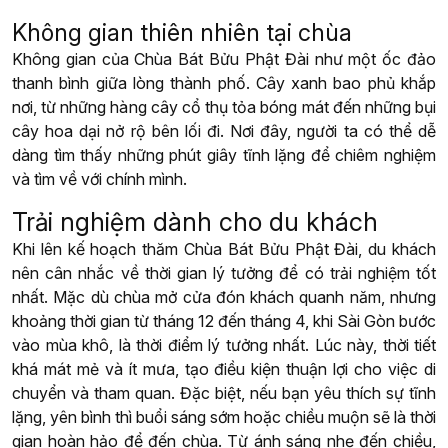
Không gian thiên nhiên tại chùa
Không gian của Chùa Bát Bửu Phật Đài như một ốc đảo
thanh bình giữa lòng thành phố. Cây xanh bao phủ khắp
nơi, từ những hàng cây cổ thụ tỏa bóng mát đến những bụi
cây hoa dại nở rộ bên lối đi. Nơi đây, người ta có thể dễ
dàng tìm thấy những phút giây tĩnh lặng để chiêm nghiệm
và tìm về với chính mình.
Trải nghiệm dành cho du khách
Khi lên kế hoạch thăm Chùa Bát Bửu Phật Đài, du khách
nên cân nhắc về thời gian lý tưởng để có trải nghiệm tốt
nhất. Mặc dù chùa mở cửa đón khách quanh năm, nhưng
khoảng thời gian từ tháng 12 đến tháng 4, khi Sài Gòn bước
vào mùa khô, là thời điểm lý tưởng nhất. Lúc này, thời tiết
khá mát mẻ và ít mưa, tạo điều kiện thuận lợi cho việc di
chuyển và tham quan. Đặc biệt, nếu bạn yêu thích sự tĩnh
lặng, yên bình thì buổi sáng sớm hoặc chiều muộn sẽ là thời
gian hoàn hảo để đến chùa. Từ ánh sáng nhẹ đến chiều,