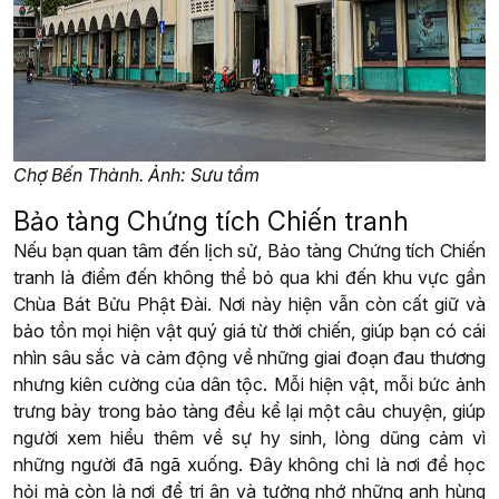
Chợ Bến Thành. Ảnh: Sưu tầm
Bảo tàng Chứng tích Chiến tranh
Nếu bạn quan tâm đến lịch sử, Bảo tàng Chứng tích Chiến
tranh là điểm đến không thể bỏ qua khi đến khu vực gần
Chùa Bát Bửu Phật Đài. Nơi này hiện vẫn còn cất giữ và
bảo tồn mọi hiện vật quý giá từ thời chiến, giúp bạn có cái
nhìn sâu sắc và cảm động về những giai đoạn đau thương
nhưng kiên cường của dân tộc. Mỗi hiện vật, mỗi bức ảnh
trưng bày trong bảo tàng đều kể lại một câu chuyện, giúp
người xem hiểu thêm về sự hy sinh, lòng dũng cảm vì
những người đã ngã xuống. Đây không chỉ là nơi để học
hỏi mà còn là nơi để tri ân và tưởng nhớ những anh hùng