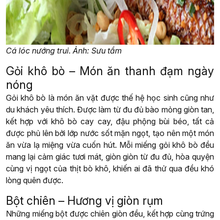
Cá lóc nướng trui. Ảnh: Sưu tầm
Gỏi khô bò – Món ăn thanh đạm ngày
nóng
Gỏi khô bò là món ăn vặt được thế hệ học sinh cũng như
du khách yêu thích. Được làm từ đu đủ bào mỏng giòn tan,
kết hợp với khô bò cay cay, đậu phộng bùi béo, tất cả
được phủ lên bởi lớp nước sốt mặn ngọt, tạo nên một món
ăn vừa lạ miệng vừa cuốn hút. Mỗi miếng gỏi khô bò đều
mang lại cảm giác tươi mát, giòn giòn từ đu đủ, hòa quyện
cùng vị ngọt của thịt bò khô, khiến ai đã thử qua đều khó
lòng quên được.
Bột chiên – Hương vị giòn rụm
Những miếng bột được chiên giòn đều, kết hợp cùng trứng