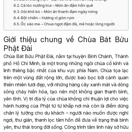
Cá lóc nướng trui – Món ăn đậm hồn quê
Gỏi khô bò – Món ăn thanh đạm ngày nóng
Bột chiên – Hương vị giòn rụm
Ốc xào me – Chua ngọt đậm đà, mê hoặc lòng người
Giới thiệu chung về Chùa Bát Bửu
Phật Đài
Chùa Bát Bửu Phật Đài, nằm tại huyện Bình Chánh, Thành
phố Hồ Chí Minh, là một trong những ngôi chùa cổ kính và
linh thiêng bậc nhất của khu vực phía Nam. Chùa tọa lạc
trên một vùng đất rộng lớn, được bao bọc bởi cảnh quan
thiên nhiên tươi đẹp, với những hàng cây xanh mát và dòng
sông chảy hiền hòa, tạo nên một không gian thanh bình,
yên tĩnh. Vị trí địa lý của chùa không chỉ thuận lợi cho việc
hành hương của Phật tử từ khắp nơi mà còn là điểm dừng
chân lý tưởng cho du khách – người nào muốn được nghỉ
ngơi, thư giãn, thanh lọc tâm hồn để đưa về trạng thái bình
yên, thư thái trong đời sống. Công trình tâm linh này sở hữu