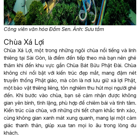
Công viên văn hóa Đầm Sen. Ảnh: Sưu tầm
Chùa Xá Lợi
Chùa Xá Lợi, một trong những ngôi chùa nổi tiếng và linh
thiêng tại Sài Gòn, là điểm đến tiếp theo mà bạn nên ghé
thăm khi đến khu vực gần Chùa Bát Bửu Phật Đài. Chùa
không chỉ nổi bật với kiến trúc đẹp mắt, mang đậm nét
truyền thống Phật giáo, mà còn là nơi lưu giữ xá lợi Phật,
một bảo vật thiêng liêng, tôn nghiêm thu hút mọi người ghé
đến. Khi bước vào chùa, bạn sẽ cảm nhận được không
gian yên bình, tĩnh lặng, phù hợp để chiêm bái và tĩnh tâm.
Kiến trúc của chùa, với những chi tiết chạm khắc tinh xảo,
cùng không gian xanh mát xung quanh, mang lại một cảm
giác thanh thản, giúp xua tan mọi lo âu trong lòng du
khách.