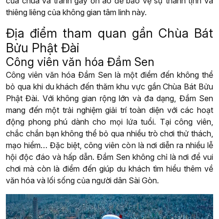
của chùa và tránh gây ồn ào để bảo vệ sự thanh tịnh và
thiêng liêng của không gian tâm linh này.
Địa điểm tham quan gần Chùa Bát
Bửu Phật Đài
Công viên văn hóa Đầm Sen
Công viên văn hóa Đầm Sen là một điểm đến không thể
bỏ qua khi du khách đến thăm khu vực gần Chùa Bát Bửu
Phật Đài. Với không gian rộng lớn và đa dạng, Đầm Sen
mang đến một trải nghiệm giải trí toàn diện với các hoạt
động phong phú dành cho mọi lứa tuổi. Tại công viên,
chắc chắn bạn không thể bỏ qua nhiều trò chơi thử thách,
mạo hiểm… Đặc biệt, công viên còn là nơi diễn ra nhiều lễ
hội độc đáo và hấp dẫn. Đầm Sen không chỉ là nơi để vui
chơi mà còn là điểm đến giúp du khách tìm hiểu thêm về
văn hóa và lối sống của người dân Sài Gòn.