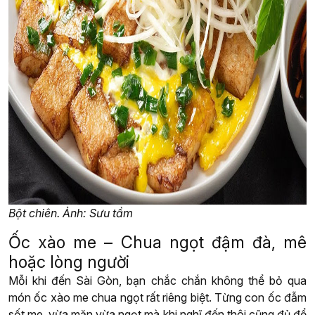
Bột chiên. Ảnh: Sưu tầm
Ốc xào me – Chua ngọt đậm đà, mê
hoặc lòng người
Mỗi khi đến Sài Gòn, bạn chắc chắn không thể bỏ qua
món ốc xào me chua ngọt rất riêng biệt. Từng con ốc đẫm
sốt me, vừa mặn vừa ngọt mà khi nghĩ đến thôi cũng đủ để