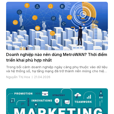
Doanh nghiệp nào nên dùng MetroWAN? Thời điểm
triển khai phù hợp nhất
Trong bối cảnh doanh nghiệp ngày càng phụ thuộc vào dữ liệu
và hệ thống số, hạ tầng mạng đã trở thành nền móng cho hiệu
quả vận hành và năng lực cạnh tranh. Khi quy mô mở rộng, chi
Nguyễn Thị Hoa
21.04.2026
nhánh gia tăng và yêu cầu bảo mật, ổn định ngày càng cao,
nhiều doanh […]