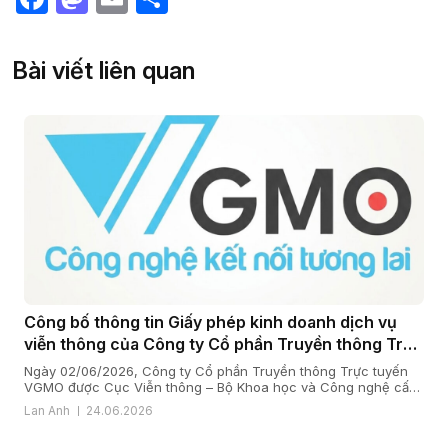
Bài viết liên quan
Công bố thông tin Giấy phép kinh doanh dịch vụ
viễn thông của Công ty Cổ phần Truyền thông Trực
tuyến VGMO
Ngày 02/06/2026, Công ty Cổ phần Truyền thông Trực tuyến
VGMO được Cục Viễn thông – Bộ Khoa học và Công nghệ cấp
Giấy phép kinh doanh dịch vụ viễn thông số 180/GP-CVT. Thực
Lan Anh
24.06.2026
hiện quy định tại khoản 6 Điều 35 Nghị định số 163/2024/NĐ-
CP ngày 24/12/2024 của Chính phủ quy định chi tiết […]