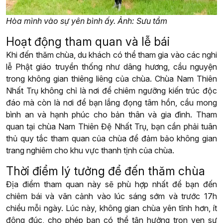
Hòa mình vào sự yên bình ấy. Ảnh: Sưu tầm
Hoạt động tham quan và lễ bái
Khi đến thăm chùa, du khách có thể tham gia vào các nghi
lễ Phật giáo truyền thống như dâng hương, cầu nguyện
trong không gian thiêng liêng của chùa. Chùa Nam Thiên
Nhất Trụ không chỉ là nơi để chiêm ngưỡng kiến trúc độc
đáo mà còn là nơi để bạn lắng đọng tâm hồn, cầu mong
bình an và hạnh phúc cho bản thân và gia đình. Tham
quan tại chùa Nam Thiên Đệ Nhất Trụ, bạn cần phải tuân
thủ quy tắc tham quan của chùa để đảm bảo không gian
trang nghiêm cho khu vực thanh tịnh của chùa.
Thời điểm lý tưởng để đến thăm chùa
Địa điểm tham quan này sẽ phù hợp nhất để bạn đến
chiêm bái và vãn cảnh vào lúc sáng sớm và trước 17h
chiều mỗi ngày. Lúc này, không gian chùa yên tĩnh hơn, ít
đông đúc, cho phép bạn có thể tận hưởng trọn vẹn sự