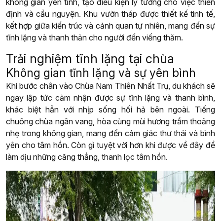
không gian yên tĩnh, tạo điều kiện lý tưởng cho việc thiền
định và cầu nguyện. Khu vườn tháp được thiết kế tinh tế,
kết hợp giữa kiến trúc và cảnh quan tự nhiên, mang đến sự
tĩnh lặng và thanh thản cho người đến viếng thăm.
Trải nghiệm tĩnh lặng tại chùa
Không gian tĩnh lặng và sự yên bình
Khi bước chân vào Chùa Nam Thiên Nhất Trụ, du khách sẽ
ngay lập tức cảm nhận được sự tĩnh lặng và thanh bình,
khác biệt hẳn với nhịp sống hối hả bên ngoài. Tiếng
chuông chùa ngân vang, hòa cùng mùi hương trầm thoảng
nhẹ trong không gian, mang đến cảm giác thư thái và bình
yên cho tâm hồn. Còn gì tuyệt vời hơn khi được về đây để
làm dịu những căng thẳng, thanh lọc tâm hồn.