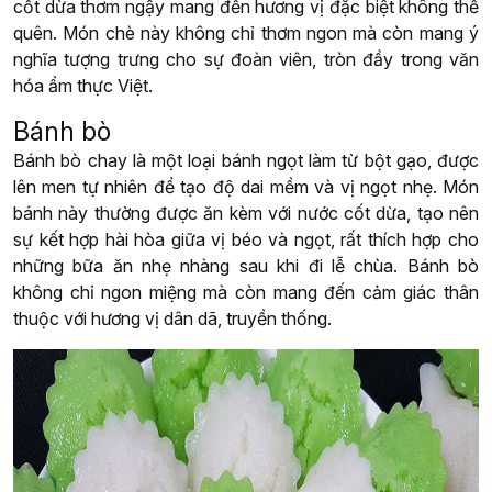
cốt dừa thơm ngậy mang đến hương vị đặc biệt không thể
quên. Món chè này không chỉ thơm ngon mà còn mang ý
nghĩa tượng trưng cho sự đoàn viên, tròn đầy trong văn
hóa ẩm thực Việt.
Bánh bò
Bánh bò chay là một loại bánh ngọt làm từ bột gạo, được
lên men tự nhiên để tạo độ dai mềm và vị ngọt nhẹ. Món
bánh này thường được ăn kèm với nước cốt dừa, tạo nên
sự kết hợp hài hòa giữa vị béo và ngọt, rất thích hợp cho
những bữa ăn nhẹ nhàng sau khi đi lễ chùa. Bánh bò
không chỉ ngon miệng mà còn mang đến cảm giác thân
thuộc với hương vị dân dã, truyền thống.