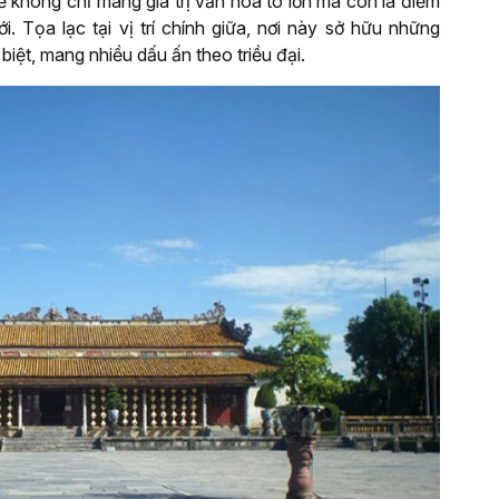
ế không chỉ mang giá trị văn hóa to lớn mà còn là điểm
i. Tọa lạc tại vị trí chính giữa, nơi này sở hữu những
biệt, mang nhiều dấu ấn theo triều đại.