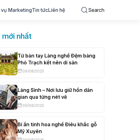
 vụ Marketing
Tin tức
Liên hệ
Search
n mới nhất
Từ bàn tay Làng nghề Đệm bàng
Phò Trạch kết nên di sản
09/08/2025
Làng Sình – Nơi lưu giữ hồn dân
gian qua từng nét vẽ
09/08/2025
Bí ẩn tinh hoa nghề Điêu khắc gỗ
Mỹ Xuyên
09/08/2025