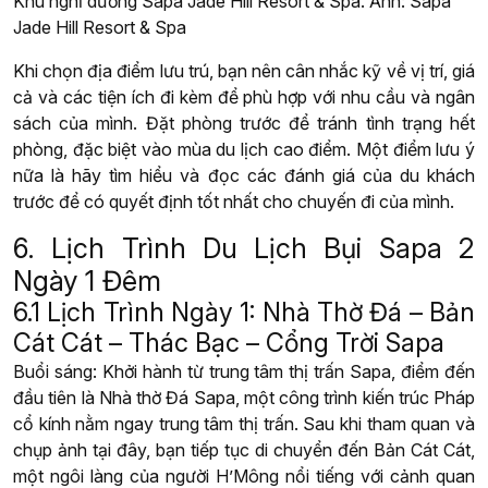
Khu nghỉ dưỡng Sapa Jade Hill Resort & Spa. Ảnh: Sapa
Jade Hill Resort & Spa
Khi chọn địa điểm lưu trú, bạn nên cân nhắc kỹ về vị trí, giá
cả và các tiện ích đi kèm để phù hợp với nhu cầu và ngân
sách của mình. Đặt phòng trước để tránh tình trạng hết
phòng, đặc biệt vào mùa du lịch cao điểm. Một điểm lưu ý
nữa là hãy tìm hiểu và đọc các đánh giá của du khách
trước để có quyết định tốt nhất cho chuyến đi của mình.
6. Lịch Trình Du Lịch Bụi Sapa 2
Ngày 1 Đêm
6.1 Lịch Trình Ngày 1: Nhà Thờ Đá – Bản
Cát Cát – Thác Bạc – Cổng Trời Sapa
Buổi sáng: Khởi hành từ trung tâm thị trấn Sapa, điểm đến
đầu tiên là Nhà thờ Đá Sapa, một công trình kiến trúc Pháp
cổ kính nằm ngay trung tâm thị trấn. Sau khi tham quan và
chụp ảnh tại đây, bạn tiếp tục di chuyển đến Bản Cát Cát,
một ngôi làng của người H’Mông nổi tiếng với cảnh quan