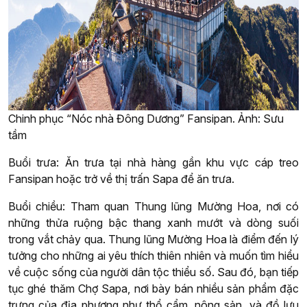
Chinh phục “Nóc nhà Đông Dương” Fansipan. Ảnh: Sưu
tầm
Buổi trưa: Ăn trưa tại nhà hàng gần khu vực cáp treo
Fansipan hoặc trở về thị trấn Sapa để ăn trưa.
Buổi chiều: Tham quan Thung lũng Mường Hoa, nơi có
những thửa ruộng bậc thang xanh mướt và dòng suối
trong vắt chảy qua. Thung lũng Mường Hoa là điểm đến lý
tưởng cho những ai yêu thích thiên nhiên và muốn tìm hiểu
về cuộc sống của người dân tộc thiểu số. Sau đó, bạn tiếp
tục ghé thăm Chợ Sapa, nơi bày bán nhiều sản phẩm đặc
trưng của địa phương như thổ cẩm, nông sản, và đồ lưu