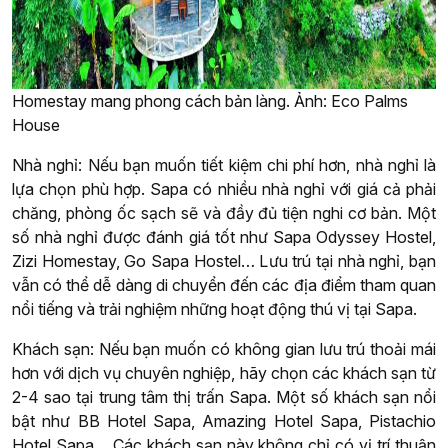
Homestay mang phong cách bản làng. Ảnh: Eco Palms
House
Nhà nghỉ: Nếu bạn muốn tiết kiệm chi phí hơn, nhà nghỉ là
lựa chọn phù hợp. Sapa có nhiều nhà nghỉ với giá cả phải
chăng, phòng ốc sạch sẽ và đầy đủ tiện nghi cơ bản. Một
số nhà nghỉ được đánh giá tốt như Sapa Odyssey Hostel,
Zizi Homestay, Go Sapa Hostel… Lưu trú tại nhà nghỉ, bạn
vẫn có thể dễ dàng di chuyển đến các địa điểm tham quan
nổi tiếng và trải nghiệm những hoạt động thú vị tại Sapa.
Khách sạn: Nếu bạn muốn có không gian lưu trú thoải mái
hơn với dịch vụ chuyên nghiệp, hãy chọn các khách sạn từ
2-4 sao tại trung tâm thị trấn Sapa. Một số khách sạn nổi
bật như BB Hotel Sapa, Amazing Hotel Sapa, Pistachio
Hotel Sapa… Các khách sạn này không chỉ có vị trí thuận