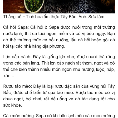
Thắng cố – Tinh hoa ẩm thực Tây Bắc. Ảnh: Sưu tầm
Cá hồi Sapa: Cá hồi ở Sapa được nuôi trong môi trường
nước lạnh, thịt cá tươi ngon, mềm và có vị béo ngậy. Bạn
có thể thưởng thức cá hồi nướng, lẩu cá hồi hoặc gỏi cá
hồi tại các nhà hàng địa phương.
Lợn cắp nách: Đây là giống lợn nhỏ, được nuôi thả rông
trong các bản làng. Thịt lợn cắp nách rất thơm, ngọt và có
thể chế biến thành nhiều món ngon như nướng, luộc, hấp,
xào…
Rượu táo mèo: Đây là loại rượu đặc sản của vùng núi Tây
Bắc, được chế biến từ quả táo mèo. Rượu táo mèo có vị
chua ngọt, hơi chát, rất dễ uống và có tác dụng tốt cho
sức khỏe.
Các món nướng: Sapa có khí hậu lạnh nên các món nướng