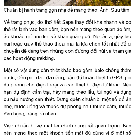
Chuẩn bị hành trang gọn nhẹ dễ mang theo. Ảnh: Sưu tầm
Về trang phục, do thời tiết Sapa thay đổi khá nhanh và có
thể rất lạnh vào ban đêm, bạn nên mang theo quần áo ấm,
áo khoác gió, mũ len và khăn quàng cổ. Ngoài ra, giày leo
núi hoặc giày thể thao thoải mái là lựa chọn tốt nhất để di
chuyển dễ dàng trên những con đường đồi núi và tham gia
các hoạt động trekking.
Một số vật dụng cần thiết khác bao gồm: balo chống thấm
nước, đèn pin, dao đa năng, bản đồ hoặc thiết bị GPS, pin
dự phòng cho điện thoại và các thiết bị điện tử khác. Nếu
bạn dự định cắm trại, hãy mang theo lều, túi ngủ và dụng
cụ nấu nướng cần thiết. Đừng quên chuẩn bị một số đồ ăn
nhẹ, nước uống và thuốc dự phòng như thuốc cảm, thuốc
đau bụng, băng cá nhân.
Việc chuẩn bị về mặt tài chính cũng rất quan trọng. Bạn
nên mang theo một khoản tiền mặt đủ dùng vì ở một số