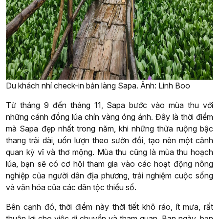
Du khách nhí check-in bản làng Sapa. Ảnh: Linh Boo
Từ tháng 9 đến tháng 11, Sapa bước vào mùa thu với
những cánh đồng lúa chín vàng óng ánh. Đây là thời điểm
mà Sapa đẹp nhất trong năm, khi những thửa ruộng bậc
thang trải dài, uốn lượn theo sườn đồi, tạo nên một cảnh
quan kỳ vĩ và thơ mộng. Mùa thu cũng là mùa thu hoạch
lúa, bạn sẽ có cơ hội tham gia vào các hoạt động nông
nghiệp của người dân địa phương, trải nghiệm cuộc sống
và văn hóa của các dân tộc thiểu số.
Bên cạnh đó, thời điểm này thời tiết khô ráo, ít mưa, rất
thuận lợi cho việc di chuyển và tham quan. Ban ngày, bạn