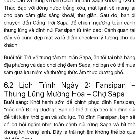
nước cao và hùng vĩ nằm cách thị trấn Sapa khoảng 12km.
Thác Bạc với dòng nước trắng xóa, mát lạnh sẽ mang lại
cho bạn cảm giác sảng khoái, thư giãn. Sau đó, bạn di
chuyển đến Cổng Trời Sapa để chiêm ngưỡng toàn cảnh
thung lũng và đỉnh núi Fansipan từ trên cao. Cảnh quan tại
đây vô cùng đẹp mắt và là điểm check-in lý tưởng cho du
khách.
Buổi tối: Trở về trung tâm thị trấn Sapa, ăn tối tại nhà hàng
địa phương và dạo chơi chợ đêm Sapa, nơi bạn có thể mua
sắm quà lưu niệm và thưởng thức ẩm thực đường phố.
6.2 Lịch Trình Ngày 2: Fansipan –
Thung Lũng Mường Hoa – Chợ Sapa
Buổi sáng: Khởi hành sớm để chinh phục đỉnh Fansipan,
“nóc nhà Đông Dương”. Bạn có thể đi cáp treo lên đỉnh núi
để tiết kiệm thời gian và sức lực. Từ đỉnh Fansipan, bạn sẽ
có cơ hội ngắm nhìn toàn cảnh núi rừng Sapa và hít thở
không khí trong lành. Đây là trải nghiệm không thể bỏ qua