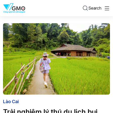
Search
Lào Cai
Trải nghiệm lý thú du lịch bụi