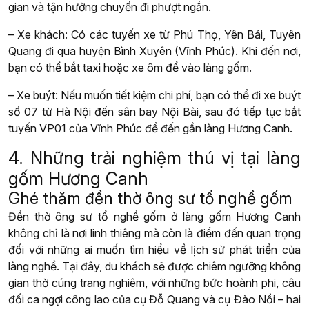
gian và tận hưởng chuyến đi phượt ngắn.
– Xe khách: Có các tuyến xe từ Phú Thọ, Yên Bái, Tuyên
Quang đi qua huyện Bình Xuyên (Vĩnh Phúc). Khi đến nơi,
bạn có thể bắt taxi hoặc xe ôm để vào làng gốm.
– Xe buýt: Nếu muốn tiết kiệm chi phí, bạn có thể đi xe buýt
số 07 từ Hà Nội đến sân bay Nội Bài, sau đó tiếp tục bắt
tuyến VP01 của Vĩnh Phúc để đến gần làng Hương Canh.
4. Những trải nghiệm thú vị tại làng
gốm Hương Canh
Ghé thăm đền thờ ông sư tổ nghề gốm
Đền thờ ông sư tổ nghề gốm ở làng gốm Hương Canh
không chỉ là nơi linh thiêng mà còn là điểm đến quan trọng
đối với những ai muốn tìm hiểu về lịch sử phát triển của
làng nghề. Tại đây, du khách sẽ được chiêm ngưỡng không
gian thờ cúng trang nghiêm, với những bức hoành phi, câu
đối ca ngợi công lao của cụ Đỗ Quang và cụ Đào Nồi – hai