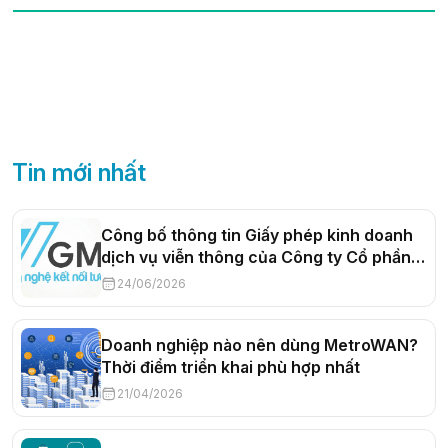
Tin mới nhất
Công bố thông tin Giấy phép kinh doanh
dịch vụ viễn thông của Công ty Cổ phần
Truyền thông Trực tuyến VGMO
24/06/2026
Doanh nghiệp nào nên dùng MetroWAN?
Thời điểm triển khai phù hợp nhất
21/04/2026