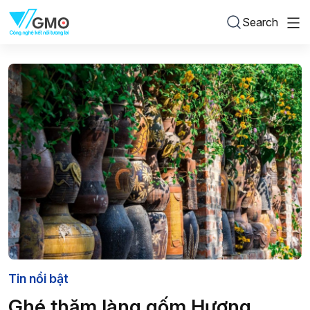
Search
Tin nổi bật
Ghé thăm làng gốm Hương