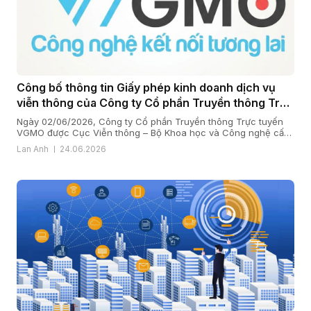
Công bố thông tin Giấy phép kinh doanh dịch vụ
viễn thông của Công ty Cổ phần Truyền thông Trực
tuyến VGMO
Ngày 02/06/2026, Công ty Cổ phần Truyền thông Trực tuyến
VGMO được Cục Viễn thông – Bộ Khoa học và Công nghệ cấp
Giấy phép kinh doanh dịch vụ viễn thông số 180/GP-CVT. Thực
Lan Anh
24.06.2026
hiện quy định tại khoản 6 Điều 35 Nghị định số 163/2024/NĐ-
CP ngày 24/12/2024 của Chính phủ quy định chi tiết […]