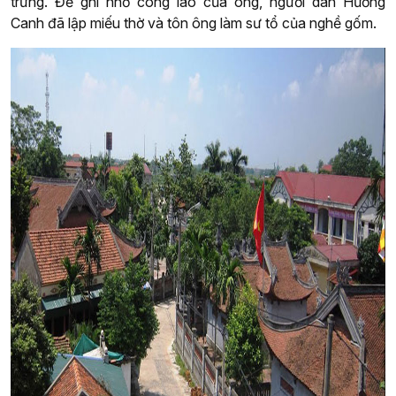
trưng. Để ghi nhớ công lao của ông, người dân Hương
Canh đã lập miếu thờ và tôn ông làm sư tổ của nghề gốm.