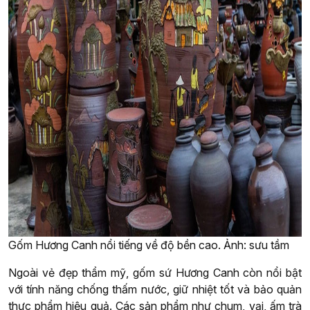
Gốm Hương Canh nổi tiếng về độ bền cao. Ảnh: sưu tầm
Ngoài vẻ đẹp thẩm mỹ, gốm sứ Hương Canh còn nổi bật
với tính năng chống thấm nước, giữ nhiệt tốt và bảo quản
thực phẩm hiệu quả. Các sản phẩm như chum, vại, ấm trà