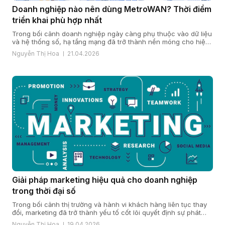
Doanh nghiệp nào nên dùng MetroWAN? Thời điểm
triển khai phù hợp nhất
Trong bối cảnh doanh nghiệp ngày càng phụ thuộc vào dữ liệu
và hệ thống số, hạ tầng mạng đã trở thành nền móng cho hiệu
quả vận hành và năng lực cạnh tranh. Khi quy mô mở rộng, chi
Nguyễn Thị Hoa
21.04.2026
nhánh gia tăng và yêu cầu bảo mật, ổn định ngày càng cao,
nhiều doanh […]
Giải pháp marketing hiệu quả cho doanh nghiệp
trong thời đại số
Trong bối cảnh thị trường và hành vi khách hàng liên tục thay
đổi, marketing đã trở thành yếu tố cốt lõi quyết định sự phát
triển của doanh nghiệp. Một giải pháp marketing hiệu quả nằm
Nguyễn Thị Hoa
19.04.2026