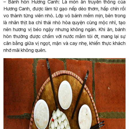
– Bánh hòn Hương Canh:
Là món ăn truyền thống của
Hương Canh, được làm từ gạo nếp dẻo thơm, hấp chín rồi
vo thành từng viên nhỏ. Lớp vỏ bánh mềm mịn, bên trong
là nhân thịt ba chỉ thái nhỏ hòa quyện cùng mộc nhĩ, tạo
nên hương vị béo ngậy nhưng không ngán. Khi ăn, bánh
hòn thường được chấm với nước mắm tỏi ớt, mang lại sự
cân bằng giữa vị ngọt, mặn và cay nhẹ, khiến thực khách
nhớ mãi không quên.