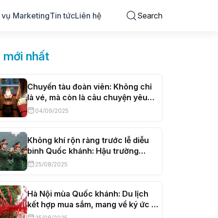
 vụ Marketing
Tin tức
Liên hệ
Search
n mới nhất
Chuyến tàu đoàn viên: Không chỉ
là vé, mà còn là câu chuyện yêu
thương phía sau
04/09/2025
Không khí rộn ràng trước lễ diễu
binh Quốc khánh: Hậu trường
luyện tập và khoảnh khắc đếm
25/08/2025
ngược
Hà Nội mùa Quốc khánh: Du lịch
kết hợp mua sắm, mang về ký ức lễ
hội 2/9
25/08/2025