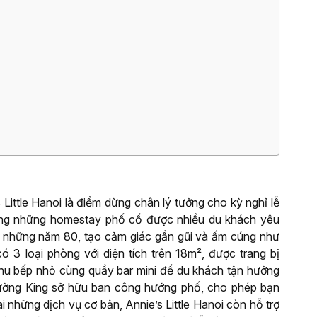
ittle Hanoi là điểm dừng chân lý tưởng cho kỳ nghỉ lễ
rong những homestay phố cổ được nhiều du khách yêu
m những năm 80, tạo cảm giác gần gũi và ấm cúng như
 3 loại phòng với diện tích trên 18m², được trang bị
à khu bếp nhỏ cùng quầy bar mini để du khách tận hưởng
giường King sở hữu ban công hướng phố, cho phép bạn
 những dịch vụ cơ bản, Annie’s Little Hanoi còn hỗ trợ