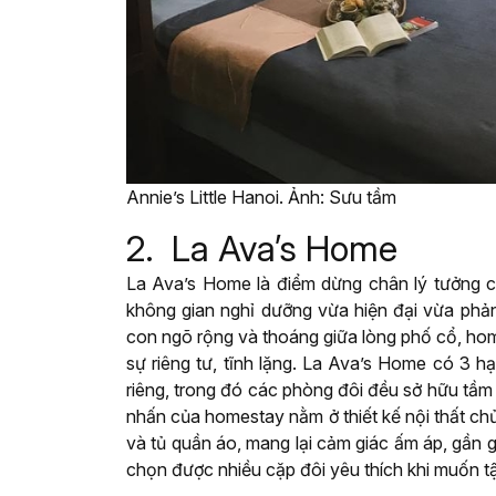
Annie’s Little Hanoi. Ảnh: Sưu tầm
2. La Ava’s Home
La Ava’s Home là điểm dừng chân lý tưởng c
không gian nghỉ dưỡng vừa hiện đại vừa phản
con ngõ rộng và thoáng giữa lòng phố cổ, ho
sự riêng tư, tĩnh lặng. La Ava’s Home có 3 
riêng, trong đó các phòng đôi đều sở hữu tầm
nhấn của homestay nằm ở thiết kế nội thất ch
và tủ quần áo, mang lại cảm giác ấm áp, gần gũi
chọn được nhiều cặp đôi yêu thích khi muốn tậ