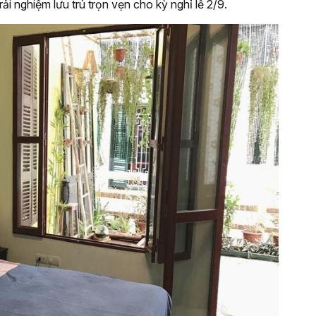
ải nghiệm lưu trú trọn vẹn cho kỳ nghỉ lễ 2/9.