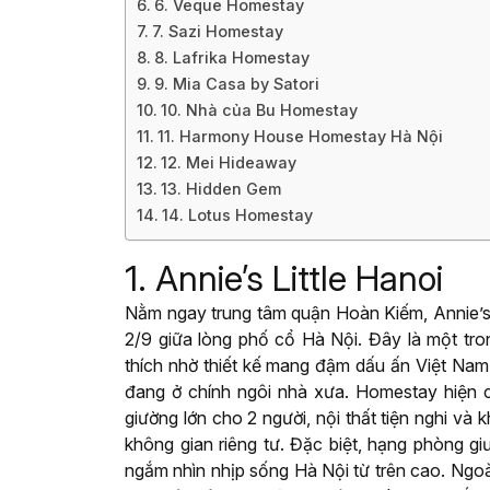
6. Veque Homestay
7. Sazi Homestay
8. Lafrika Homestay
9. Mia Casa by Satori
10. Nhà của Bu Homestay
11. Harmony House Homestay Hà Nội
12. Mei Hideaway
13. Hidden Gem
14. Lotus Homestay
1. Annie’s Little Hanoi
Nằm ngay trung tâm quận Hoàn Kiếm, Annie’s L
2/9 giữa lòng phố cổ Hà Nội. Đây là một t
thích nhờ thiết kế mang đậm dấu ấn Việt Na
đang ở chính ngôi nhà xưa. Homestay hiện có
giường lớn cho 2 người, nội thất tiện nghi v
không gian riêng tư. Đặc biệt, hạng phòng 
ngắm nhìn nhịp sống Hà Nội từ trên cao. Ngoài