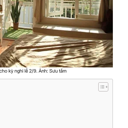
i cho kỳ nghỉ lễ 2/9. Ảnh: Sưu tầm