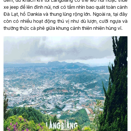
xe jeep để lên đỉnh núi, nơi có tầm nhìn bao quát toàn cảnh
Đà Lạt, hồ Dankia và thung lũng rộng lớn. Ngoài ra, tại đây
còn có nhiều hoạt động thú vị như dù lượn, cưỡi ngựa và
thưởng thức cà phê giữa khung cảnh thiên nhiên hùng vĩ.