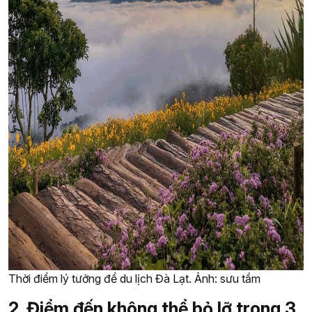
Thời điểm lý tưởng để du lịch Đà Lạt. Ảnh: sưu tầm
2. Điểm đến không thể bỏ lỡ trong 3