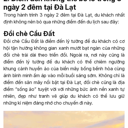
ngày 2 đêm tại Đà Lạt
Trong hành trình 3 ngày 2 đêm tại Đà Lạt, du khách nhất
định không nên bỏ qua những điểm đến du lịch sau đây:
Đồi chè Cầu Đất
Đồi chè Cầu Đất là điểm đến lý tưởng để du khách có cơ
hội tận hưởng không gian xanh mướt bạt ngàn của những
đồi chè trải dài theo triền đồi. Ngoài ra, nơi này cũng là
điểm đến lý tưởng để du khách có thể chiêm ngưỡng
khung cảnh huyền ảo của biển mây bồng bềnh hòa cùng
ánh bình minh ấm áp vào mỗi buổi sáng sớm. Không chỉ là
điểm đến săn mây nổi bật tại Đà Lạt, đồi chè cũng là địa
điểm “sống ảo” tuyệt vời với những bức ảnh nền xanh tự
nhiên, đẹp như tranh vẽ giúp du khách có thể lưu giữ
những kỉ niệm đáng nhớ cho chuyến đi này.