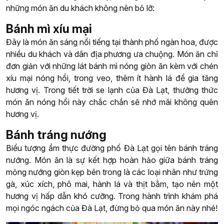
những món ăn du khách không nên bỏ lỡ:
Bánh mì xíu mại
Đây là món ăn sáng nổi tiếng tại thành phố ngàn hoa, được
nhiều du khách và dân địa phương ưa chuộng. Món ăn chỉ
đơn giản với những lát bánh mì nóng giòn ăn kèm với chén
xíu mại nóng hổi, trong veo, thêm ít hành lá để gia tăng
hương vị. Trong tiết trời se lạnh của Đà Lạt, thưởng thức
món ăn nóng hổi này chắc chắn sẽ nhớ mãi không quên
hương vị.
Bánh tráng nướng
Biểu tượng ẩm thực đường phố Đà Lạt gọi tên bánh tráng
nướng. Món ăn là sự kết hợp hoàn hảo giữa bánh tráng
mỏng nướng giòn kẹp bên trong là các loại nhân như trứng
gà, xúc xích, phô mai, hành lá và thịt bằm, tạo nên một
hương vị hấp dẫn khó cưỡng. Trong hành trình khám phá
mọi ngóc ngách của Đà Lạt, đừng bỏ qua món ăn này nhé!