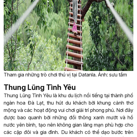
Tham gia những trò chơi thú vị tại Datanla. Ảnh: sưu tầm
Thung Lũng Tình Yêu
Thung Lũng Tình Yêu là khu du lịch nổi tiếng tại thành phố
ngàn hoa Đà Lạt, thu hút du khách bởi khung cảnh thơ
mộng và các hoạt động vui chơi giải trí phong phú. Nơi đây
được bao quanh bởi những đồi thông xanh mướt và hồ
nước yên bình, tạo nên không gian lãng mạn phù hợp cho
các cặp đôi và gia đình. Du khách có thể dạo bước trên