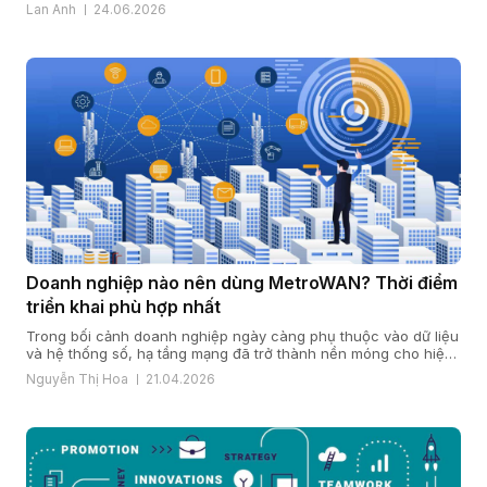
Giấy phép kinh doanh dịch vụ viễn thông số 180/GP-CVT. Thực
Lan Anh
24.06.2026
hiện quy định tại khoản 6 Điều 35 Nghị định số 163/2024/NĐ-
CP ngày 24/12/2024 của Chính phủ quy định chi tiết […]
Doanh nghiệp nào nên dùng MetroWAN? Thời điểm
triển khai phù hợp nhất
Trong bối cảnh doanh nghiệp ngày càng phụ thuộc vào dữ liệu
và hệ thống số, hạ tầng mạng đã trở thành nền móng cho hiệu
quả vận hành và năng lực cạnh tranh. Khi quy mô mở rộng, chi
Nguyễn Thị Hoa
21.04.2026
nhánh gia tăng và yêu cầu bảo mật, ổn định ngày càng cao,
nhiều doanh […]