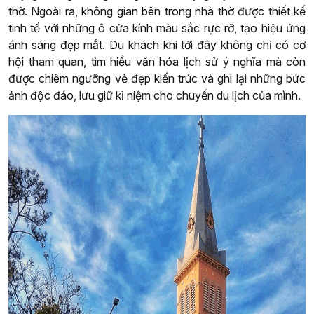
thờ. Ngoài ra, không gian bên trong nhà thờ được thiết kế
tinh tế với những ô cửa kính màu sắc rực rỡ, tạo hiệu ứng
ánh sáng đẹp mắt. Du khách khi tới đây không chỉ có cơ
hội tham quan, tìm hiểu văn hóa lịch sử ý nghĩa mà còn
được chiêm ngưỡng vẻ đẹp kiến trúc và ghi lại những bức
ảnh độc đáo, lưu giữ kỉ niệm cho chuyến du lịch của mình.