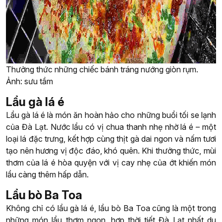
Thưởng thức những chiếc bánh tráng nướng giòn rụm.
Ảnh: sưu tầm
Lẩu gà lá é
Lẩu gà lá é là món ăn hoàn hảo cho những buổi tối se lạnh
của Đà Lạt. Nước lẩu có vị chua thanh nhẹ nhờ lá é – một
loại lá đặc trưng, kết hợp cùng thịt gà dai ngon và nấm tươi
tạo nên hương vị độc đáo, khó quên. Khi thưởng thức, mùi
thơm của lá é hòa quyện với vị cay nhẹ của ớt khiến món
lẩu càng thêm hấp dẫn.
Lẩu bò Ba Toa
Không chỉ có lẩu gà lá é, lẩu bò Ba Toa cũng là một trong
những món lẩu thơm ngon, hợp thời tiết Đà Lạt nhất du