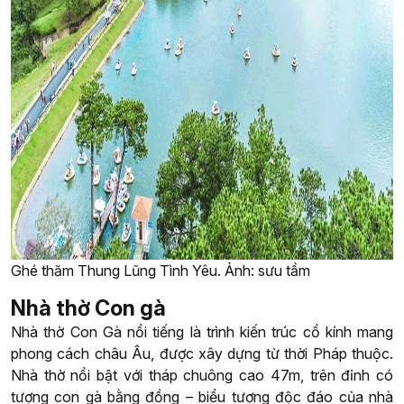
Ghé thăm Thung Lũng Tình Yêu. Ảnh: sưu tầm
Nhà thờ Con gà
Nhà thờ Con Gà nổi tiếng là trình kiến trúc cổ kính mang
phong cách châu Âu, được xây dựng từ thời Pháp thuộc.
Nhà thờ nổi bật với tháp chuông cao 47m, trên đỉnh có
tượng con gà bằng đồng – biểu tượng độc đáo của nhà