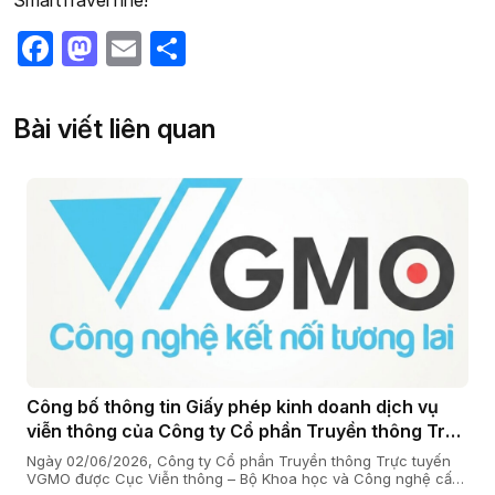
Facebook
Mastodon
Email
Share
Bài viết liên quan
Công bố thông tin Giấy phép kinh doanh dịch vụ
viễn thông của Công ty Cổ phần Truyền thông Trực
tuyến VGMO
Ngày 02/06/2026, Công ty Cổ phần Truyền thông Trực tuyến
VGMO được Cục Viễn thông – Bộ Khoa học và Công nghệ cấp