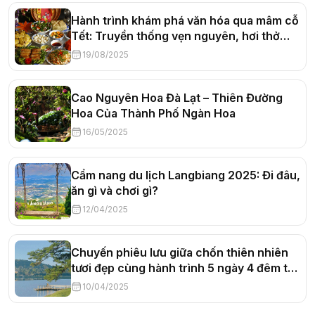
Hành trình khám phá văn hóa qua mâm cỗ
Tết: Truyền thống vẹn nguyên, hơi thở
đương đại
19/08/2025
Cao Nguyên Hoa Đà Lạt – Thiên Đường
Hoa Của Thành Phố Ngàn Hoa
16/05/2025
Cẩm nang du lịch Langbiang 2025: Đi đâu,
ăn gì và chơi gì?
12/04/2025
Chuyến phiêu lưu giữa chốn thiên nhiên
tươi đẹp cùng hành trình 5 ngày 4 đêm tại
Đà Lạt
10/04/2025