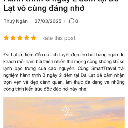
Lạt vô cùng đáng nhớ
Thuý Ngần
27/03/2025
0
Rate this post
Đà Lạt là điểm đến du lịch tuyệt đẹp thu hút hàng ngàn du
khách mỗi năm bởi thiên nhiên thơ mộng cùng không khí se
lạnh đặc trưng của cao nguyên. Cùng SmartTravel trải
nghiệm hành trình 3 ngày 2 đêm tại Đà Lạt để cảm nhận
trọn vẹn vẻ đẹp cảnh quan, ẩm thực đa dạng và những
công trình kiến trúc độc đáo nơi này nhé!