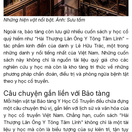
Những hiện vật nổi bật. Ảnh: Sưu tầm
Ngoài ra, bảo tàng còn lưu giữ nhiều cuốn sách y học cổ
quý hiếm như “Hải Thượng Lãn Ông Y Tông Tâm Lĩnh” –
tác phẩm kinh điển của danh y Lê Hữu Trác, một trong
những danh y nổi tiếng nhất của Việt Nam. Những cuốn
sách này không chỉ là nguồn tài liệu quý giá cho các
nghiên cứu y học mà còn là kho tàng tri thức về những
phương pháp chẩn đoán, điều trị và phòng ngừa bệnh tật
theo y học cổ truyền.
Câu chuyện gắn liền với Bảo tàng
Mỗi hiện vật tại Bảo tàng Y Học Cổ Truyền đều chứa đựng
một câu chuyện thú vị, gắn liền với lịch sử và văn hóa của
y học cổ truyền Việt Nam. Chẳng hạn, cuốn sách “Hải
Thượng Lãn Ông Y Tông Tâm Lĩnh” không chỉ là một tài
liệu y học mà còn là biểu tượng của sự kiên trì, tận tụy