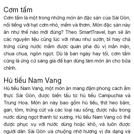
Cơm tấm
Cơm tấm là một trong những món ăn đặc sản của Sài Gòn,
nổi tiếng với hạt cơm nhỏ, mềm và thơm. Món đặc sản này
ăn như thế nào mới đúng? Theo SmartTravel, bạn sẽ ăn
các nguyên liệu cùng lúc với nhau như sườn, bì hay chả
trứng cùng nước mắm được quán pha đủ vị mằn mặn,
chua chua, ngòn ngọt. Dù là ban ngày hay tối, cơm tấm
cũng là ứng cử sáng giá để bạn dùng làm món ăn cho bữa
chính.
Hủ tiếu Nam Vang
Hủ tiếu Nam Vang, một món ăn mang đậm phong cách ẩm
thực Sài Gòn, được biến tấu từ hủ tiếu Campuchia và
Trung Hoa. Món ăn này bao gồm hủ tiếu, thịt heo băm,
gan, tôm, trứng cút và các loại rau sống, được nấu trong
nước dùng ngọt thanh từ xương. Hủ tiếu Nam Vang có thể
được phục vụ với nước dùng hoặc khô, và luôn được
người dân Sài Gòn ưa chuộng nhờ hương vị đa dạng và