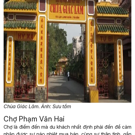
Chùa Giác Lâm. Ảnh: Sưu tầm
Chợ Phạm Văn Hai
Chợ là điểm đến mà du khách nhất định phải đến để cảm
nhận được sự náo nhiệt mua bán, cùng sự thân tình, gần