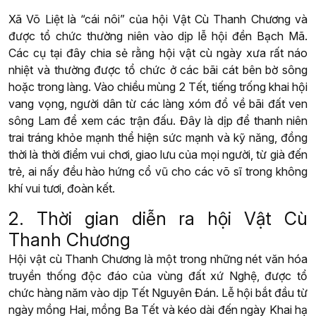
Xã Võ Liệt là “cái nôi” của hội Vật Cù Thanh Chương và
được tổ chức thường niên vào dịp lễ hội đền Bạch Mã.
Các cụ tại đây chia sẻ rằng hội vật cù ngày xưa rất náo
nhiệt và thường được tổ chức ở các bãi cát bên bờ sông
hoặc trong làng. Vào chiều mùng 2 Tết, tiếng trống khai hội
vang vọng, người dân từ các làng xóm đổ về bãi đất ven
sông Lam để xem các trận đấu. Đây là dịp để thanh niên
trai tráng khỏe mạnh thể hiện sức mạnh và kỹ năng, đồng
thời là thời điểm vui chơi, giao lưu của mọi người, từ già đến
trẻ, ai nấy đều hào hứng cổ vũ cho các võ sĩ trong không
khí vui tươi, đoàn kết.
2. Thời gian diễn ra hội Vật Cù
Thanh Chương
Hội vật cù Thanh Chương là một trong những nét văn hóa
truyền thống độc đáo của vùng đất xứ Nghệ, được tổ
chức hàng năm vào dịp Tết Nguyên Đán. Lễ hội bắt đầu từ
ngày mồng Hai, mồng Ba Tết và kéo dài đến ngày Khai hạ