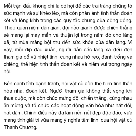
Mỗi trận đấu không chỉ là cơ hội để các trai tráng chứng tỏ
sức mạnh và sự khéo léo, mà còn phản ánh tinh thần đoàn
kết và lòng kính trọng các quy tắc chung của cộng đồng.
Theo quan niệm dân gian, đội nào giành được chiến thắng
sẽ mang lại may mắn và thuận lợi trong năm đó cho làng
xã, từ mùa màng bội thu đến sức khỏe của dân làng. Vì
vậy, mỗi dịp đầu xuân, người dân các làng xã đều đến
tham gia cổ vũ nhiệt tình, cùng nhau hò reo, đánh trống và
chiêng, thể hiện tinh thần đoàn kết và niềm vui trong ngày
hội.
Bên cạnh tính cạnh tranh, hội vật cù còn thể hiện tinh thần
hòa nhã, đoàn kết. Người tham gia không thất vọng khi
thua cuộc, mà còn chúc mừng đội chiến thắng, cùng nhau
ăn mừng và tổ chức các hoạt động văn hóa như hát đối,
hát dặm. Chính điều này đã làm nên nét đẹp độc đáo, vừa
mang tính giải trí vừa mang ý nghĩa tâm linh, của hội vật cù
Thanh Chương.