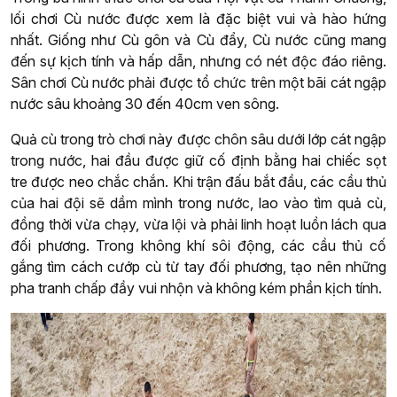
lối chơi Cù nước được xem là đặc biệt vui và hào hứng
nhất. Giống như Cù gôn và Cù đẩy, Cù nước cũng mang
đến sự kịch tính và hấp dẫn, nhưng có nét độc đáo riêng.
Sân chơi Cù nước phải được tổ chức trên một bãi cát ngập
nước sâu khoảng 30 đến 40cm ven sông.
Quả cù trong trò chơi này được chôn sâu dưới lớp cát ngập
trong nước, hai đầu được giữ cố định bằng hai chiếc sọt
tre được neo chắc chắn. Khi trận đấu bắt đầu, các cầu thủ
của hai đội sẽ dầm mình trong nước, lao vào tìm quả cù,
đồng thời vừa chạy, vừa lội và phải linh hoạt luồn lách qua
đối phương. Trong không khí sôi động, các cầu thủ cố
gắng tìm cách cướp cù từ tay đối phương, tạo nên những
pha tranh chấp đầy vui nhộn và không kém phần kịch tính.