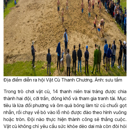
Địa điểm diễn ra hội Vật Cù Thanh Chương. Ảnh: sưu tầm
Trong trò chơi vật cù, 14 thanh niên trai tráng được chia
thành hai đội, cởi trần, đóng khố và tham gia tranh tài. Mục
tiêu là lừa đối phương và ôm quả bóng làm từ củ chuối gọt
nhẵn, rồi chạy về bỏ vào lỗ nhỏ được đào theo hình vuông
hoặc tròn. Đội nào thực hiện thành công sẽ thắng cuộc.
Vật cù không chỉ yêu cầu sức khỏe dẻo dai mà còn đòi hỏi