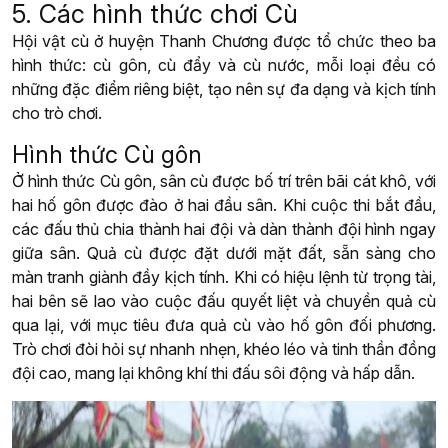
5. Các hình thức chơi Cù
Hội vật cù ở huyện Thanh Chương được tổ chức theo ba
hình thức: cù gôn, cù đẩy và cù nước, mỗi loại đều có
những đặc điểm riêng biệt, tạo nên sự đa dạng và kịch tính
cho trò chơi.
Hình thức Cù gôn
Ở hình thức Cù gôn, sân cù được bố trí trên bãi cát khô, với
hai hố gôn được đào ở hai đầu sân. Khi cuộc thi bắt đầu,
các đấu thủ chia thành hai đội và dàn thành đội hình ngay
giữa sân. Quả cù được đặt dưới mặt đất, sẵn sàng cho
màn tranh giành đầy kịch tính. Khi có hiệu lệnh từ trọng tài,
hai bên sẽ lao vào cuộc đấu quyết liệt và chuyền quả cù
qua lại, với mục tiêu đưa quả cù vào hố gôn đối phương.
Trò chơi đòi hỏi sự nhanh nhẹn, khéo léo và tinh thần đồng
đội cao, mang lại không khí thi đấu sôi động và hấp dẫn.