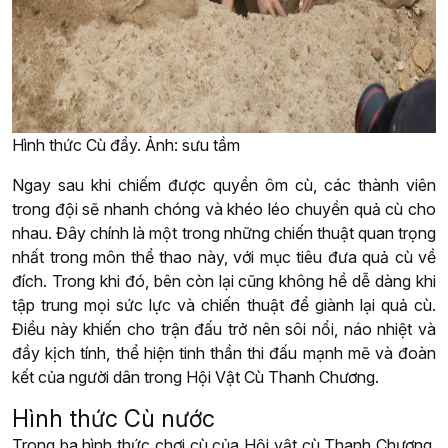
Hình thức Cù đẩy. Ảnh: sưu tầm
Ngay sau khi chiếm được quyền ôm cù, các thành viên
trong đội sẽ nhanh chóng và khéo léo chuyền quả cù cho
nhau. Đây chính là một trong những chiến thuật quan trọng
nhất trong môn thể thao này, với mục tiêu đưa quả cù về
đích. Trong khi đó, bên còn lại cũng không hề dễ dàng khi
tập trung mọi sức lực và chiến thuật để giành lại quả cù.
Điều này khiến cho trận đấu trở nên sôi nổi, náo nhiệt và
đầy kịch tính, thể hiện tinh thần thi đấu mạnh mẽ và đoàn
kết của người dân trong Hội Vật Cù Thanh Chương.
Hình thức Cù nước
Trong ba hình thức chơi cù của Hội vật cù Thanh Chương,