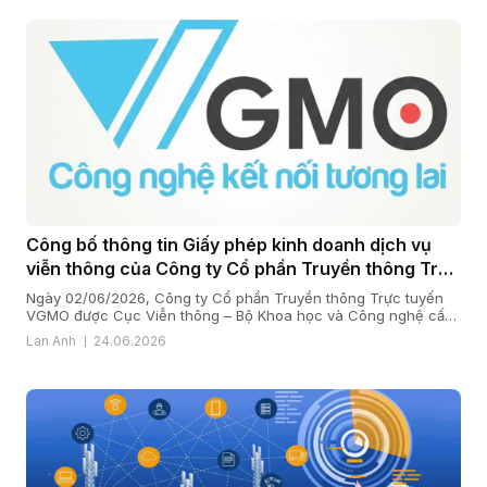
Công bố thông tin Giấy phép kinh doanh dịch vụ
viễn thông của Công ty Cổ phần Truyền thông Trực
tuyến VGMO
Ngày 02/06/2026, Công ty Cổ phần Truyền thông Trực tuyến
VGMO được Cục Viễn thông – Bộ Khoa học và Công nghệ cấp
Giấy phép kinh doanh dịch vụ viễn thông số 180/GP-CVT. Thực
Lan Anh
24.06.2026
hiện quy định tại khoản 6 Điều 35 Nghị định số 163/2024/NĐ-
CP ngày 24/12/2024 của Chính phủ quy định chi tiết […]