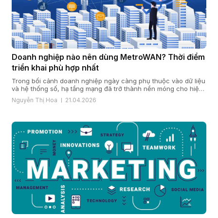
Doanh nghiệp nào nên dùng MetroWAN? Thời điểm
triển khai phù hợp nhất
Trong bối cảnh doanh nghiệp ngày càng phụ thuộc vào dữ liệu
và hệ thống số, hạ tầng mạng đã trở thành nền móng cho hiệu
quả vận hành và năng lực cạnh tranh. Khi quy mô mở rộng, chi
Nguyễn Thị Hoa
21.04.2026
nhánh gia tăng và yêu cầu bảo mật, ổn định ngày càng cao,
nhiều doanh […]