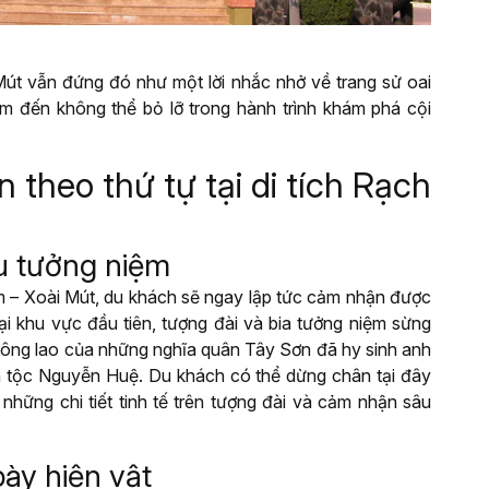
út vẫn đứng đó như một lời nhắc nhở về trang sử oai
iểm đến không thể bỏ lỡ trong hành trình khám phá cội
theo thứ tự tại di tích Rạch
u tưởng niệm
m – Xoài Mút, du khách sẽ ngay lập tức cảm nhận được
tại khu vực đầu tiên, tượng đài và bia tưởng niệm sừng
ông lao của những nghĩa quân Tây Sơn đã hy sinh anh
n tộc Nguyễn Huệ. Du khách có thể dừng chân tại đây
hững chi tiết tinh tế trên tượng đài và cảm nhận sâu
ày hiện vật