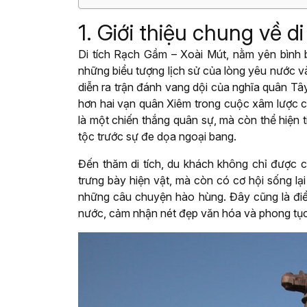
1. Giới thiệu chung về 
Di tích Rạch Gầm – Xoài Mút, nằm yên bình b
những biểu tượng lịch sử của lòng yêu nước và
diễn ra trận đánh vang dội của nghĩa quân Tâ
hơn hai vạn quân Xiêm trong cuộc xâm lược c
là một chiến thắng quân sự, mà còn thể hiện 
tộc trước sự đe dọa ngoại bang.
Đến thăm di tích, du khách không chỉ được 
trưng bày hiện vật, mà còn có cơ hội sống l
những câu chuyện hào hùng. Đây cũng là đi
nước, cảm nhận nét đẹp văn hóa và phong tụ