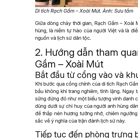
Di tích Rạch Gầm – Xoài Mút. Ảnh: Sưu tầm
Giữa dòng chảy thời gian, Rạch Gầm – Xoài M
hùng, là niềm tự hào của người Việt và là đ
nguồn và lịch sử dân tộc.
2. Hướng dẫn tham quan 
Gầm – Xoài Mút
Bắt đầu từ cổng vào và kh
Khi bước qua cổng chính của di tích Rạch Gầ
bầu không khí trang nghiêm, tĩnh lặng. Ngay 
sững đứng đó như một biểu tượng vinh danh c
dũng dưới sự chỉ huy của người anh hùng dâ
để thắp nén hương tưởng nhớ, chiêm ngưỡng n
sắc về ý nghĩa của trận đánh lịch sử này.
Tiếp tục đến phòng trưng b