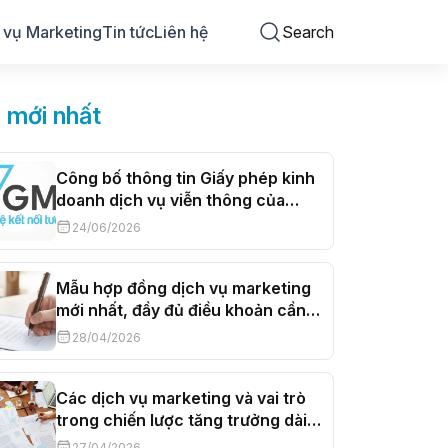
 vụ Marketing
Tin tức
Liên hệ
Search
n mới nhất
Công bố thông tin Giấy phép kinh
doanh dịch vụ viễn thông của
Công ty Cổ phần Truyền thông
24/06/2026
Trực tuyến VGMO
Mẫu hợp đồng dịch vụ marketing
mới nhất, đầy đủ điều khoản cần
thiết
28/04/2026
Các dịch vụ marketing và vai trò
trong chiến lược tăng trưởng dài
hạn
27/04/2026