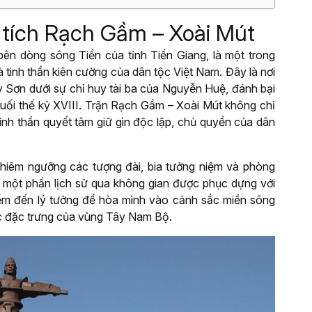
di tích Rạch Gầm – Xoài Mút
ên dòng sông Tiền của tỉnh Tiền Giang, là một trong
 tinh thần kiên cường của dân tộc Việt Nam. Đây là nơi
y Sơn dưới sự chỉ huy tài ba của Nguyễn Huệ, đánh bại
uối thế kỷ XVIII. Trận Rạch Gầm – Xoài Mút không chỉ
tinh thần quyết tâm giữ gìn độc lập, chủ quyền của dân
chiêm ngưỡng các tượng đài, bia tưởng niệm và phòng
ại một phần lịch sử qua không gian được phục dựng với
ểm đến lý tưởng để hòa mình vào cảnh sắc miền sông
c đặc trưng của vùng Tây Nam Bộ.