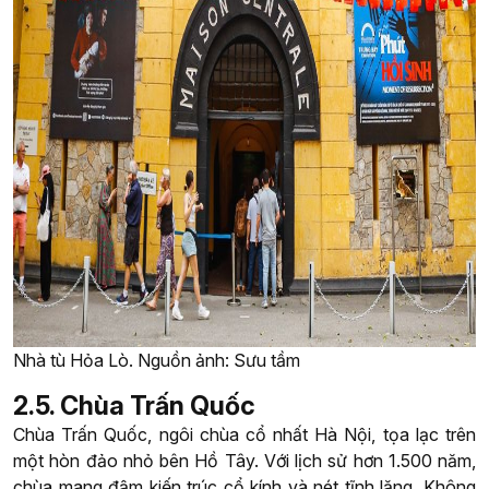
Nhà tù Hỏa Lò. Nguồn ảnh: Sưu tầm
2.5. Chùa Trấn Quốc
Chùa Trấn Quốc, ngôi chùa cổ nhất Hà Nội, tọa lạc trên
một hòn đảo nhỏ bên Hồ Tây. Với lịch sử hơn 1.500 năm,
chùa mang đậm kiến trúc cổ kính và nét tĩnh lặng. Không