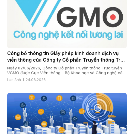
Công bố thông tin Giấy phép kinh doanh dịch vụ
viễn thông của Công ty Cổ phần Truyền thông Trực
tuyến VGMO
Ngày 02/06/2026, Công ty Cổ phần Truyền thông Trực tuyến
VGMO được Cục Viễn thông – Bộ Khoa học và Công nghệ cấp
Giấy phép kinh doanh dịch vụ viễn thông số 180/GP-CVT. Thực
Lan Anh
24.06.2026
hiện quy định tại khoản 6 Điều 35 Nghị định số 163/2024/NĐ-
CP ngày 24/12/2024 của Chính phủ quy định chi tiết […]