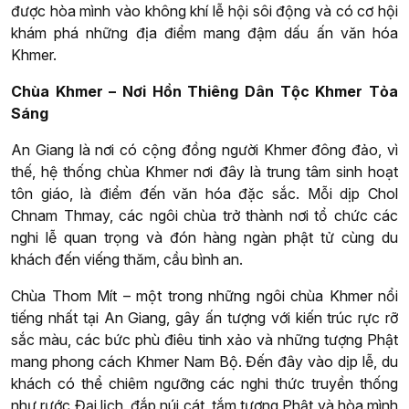
được hòa mình vào không khí lễ hội sôi động và có cơ hội
khám phá những địa điểm mang đậm dấu ấn văn hóa
Khmer.
Chùa Khmer – Nơi Hồn Thiêng Dân Tộc Khmer Tỏa
Sáng
An Giang là nơi có cộng đồng người Khmer đông đảo, vì
thế, hệ thống chùa Khmer nơi đây là trung tâm sinh hoạt
tôn giáo, là điểm đến văn hóa đặc sắc. Mỗi dịp Chol
Chnam Thmay, các ngôi chùa trở thành nơi tổ chức các
nghi lễ quan trọng và đón hàng ngàn phật tử cùng du
khách đến viếng thăm, cầu bình an.
Chùa Thom Mít – một trong những ngôi chùa Khmer nổi
tiếng nhất tại An Giang, gây ấn tượng với kiến trúc rực rỡ
sắc màu, các bức phù điêu tinh xảo và những tượng Phật
mang phong cách Khmer Nam Bộ. Đến đây vào dịp lễ, du
khách có thể chiêm ngưỡng các nghi thức truyền thống
như rước Đại lịch, đắp núi cát, tắm tượng Phật và hòa mình