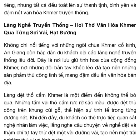
riêng, nhưng tất cả đều toát lên sự thanh tịnh, bình yên và
đậm nét văn hóa Khmer truyền thống.
Làng Nghề Truyền Thống – Hơi Thở Văn Hóa Khmer
Qua Từng Sợi Vải, Hạt Đường
Không chỉ nổi tiếng với những ngôi chùa Khmer cổ kính,
An Giang còn hấp dẫn du khách bởi các làng nghề truyền
thống lâu đời. Đây là nơi lưu giữ tinh hoa của cộng đồng
Khmer, nơi những đôi bàn tay khéo léo đã tạo nên những
sản phẩm thủ công tinh tế, mang đậm dấu ấn văn hóa bản
địa.
Làng dệt thổ cẩm Khmer là một điểm đến không thể bỏ
qua. Những tấm vải thổ cẩm rực rỡ sắc màu, được dệt thủ
công trên khung cửi gỗ, thể hiện sự tinh tế trong từng
đường nét. Khi đến đây, du khách có thể trực tiếp quan sát
nghệ nhân làm việc, lắng nghe câu chuyện về nghề dệt và
thậm chí tự tay thử dệt một vài đường vải, tạo nên một trải
nghiệm thú vị và khó quên.