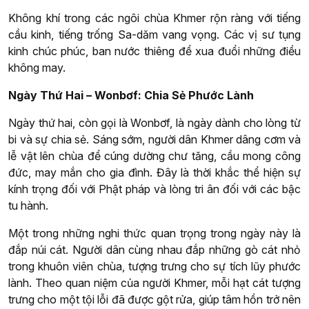
Không khí trong các ngôi chùa Khmer rộn ràng với tiếng
cầu kinh, tiếng trống Sa-dăm vang vọng. Các vị sư tụng
kinh chúc phúc, ban nước thiêng để xua đuổi những điều
không may.
Ngày Thứ Hai – Wonbơf: Chia Sẻ Phước Lành
Ngày thứ hai, còn gọi là Wonbơf, là ngày dành cho lòng từ
bi và sự chia sẻ. Sáng sớm, người dân Khmer dâng cơm và
lễ vật lên chùa để cúng dường chư tăng, cầu mong công
đức, may mắn cho gia đình. Đây là thời khắc thể hiện sự
kính trọng đối với Phật pháp và lòng tri ân đối với các bậc
tu hành.
Một trong những nghi thức quan trọng trong ngày này là
đắp núi cát. Người dân cùng nhau đắp những gò cát nhỏ
trong khuôn viên chùa, tượng trưng cho sự tích lũy phước
lành. Theo quan niệm của người Khmer, mỗi hạt cát tượng
trưng cho một tội lỗi đã được gột rửa, giúp tâm hồn trở nên