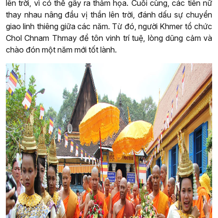
lên trời, vì có thể gây ra thảm họa. Cuối cùng, các tiên nữ
thay nhau nâng đầu vị thần lên trời, đánh dấu sự chuyển
giao linh thiêng giữa các năm. Từ đó, người Khmer tổ chức
Chol Chnam Thmay để tôn vinh trí tuệ, lòng dũng cảm và
chào đón một năm mới tốt lành.