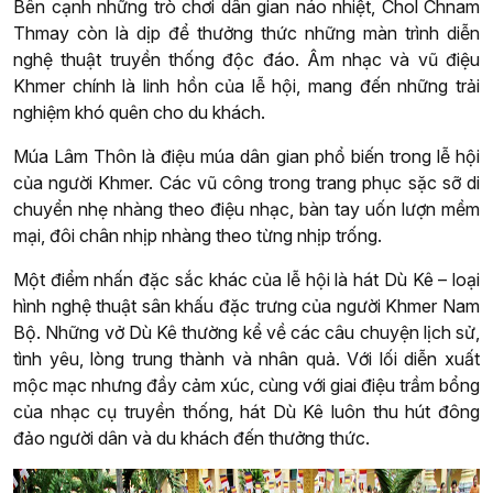
Bên cạnh những trò chơi dân gian náo nhiệt, Chol Chnam
Thmay còn là dịp để thưởng thức những màn trình diễn
nghệ thuật truyền thống độc đáo. Âm nhạc và vũ điệu
Khmer chính là linh hồn của lễ hội, mang đến những trải
nghiệm khó quên cho du khách.
Múa Lâm Thôn là điệu múa dân gian phổ biến trong lễ hội
của người Khmer. Các vũ công trong trang phục sặc sỡ di
chuyển nhẹ nhàng theo điệu nhạc, bàn tay uốn lượn mềm
mại, đôi chân nhịp nhàng theo từng nhịp trống.
Một điểm nhấn đặc sắc khác của lễ hội là hát Dù Kê – loại
hình nghệ thuật sân khấu đặc trưng của người Khmer Nam
Bộ. Những vở Dù Kê thường kể về các câu chuyện lịch sử,
tình yêu, lòng trung thành và nhân quả. Với lối diễn xuất
mộc mạc nhưng đầy cảm xúc, cùng với giai điệu trầm bổng
của nhạc cụ truyền thống, hát Dù Kê luôn thu hút đông
đảo người dân và du khách đến thưởng thức.