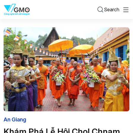
Search
An Giang
Khám Phá Lễ Hội Chol Chnam