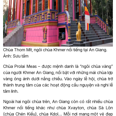
Chùa Thom Mít, ngôi chùa Khmer nổi tiếng tại An Giang.
Ảnh: Sưu tầm
Chùa Prolai Meas – được mệnh danh là “ngôi chùa vàng”
của người Khmer An Giang, nổi bật với những mái chùa lợp
vàng óng ánh dưới nắng chiều. Vào ngày lễ hội, chùa trở
thành trung tâm của các hoạt động cầu nguyện và nghi lễ
tâm linh.
Ngoài hai ngôi chùa trên, An Giang còn có rất nhiều chùa
Khmer nổi tiếng khác như chùa Xvayton, chùa Sà Lôn
(chùa Chén Kiểu), chùa Kdol… Mỗi nơi mang một vẻ đẹp