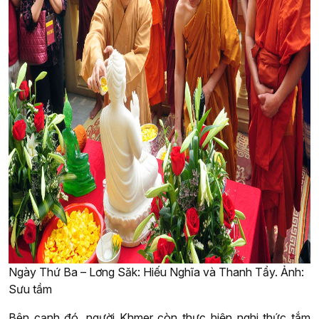
Ngày Thứ Ba – Lơng Săk: Hiếu Nghĩa và Thanh Tẩy. Ảnh:
Sưu tầm
Bên cạnh đó, người Khmer còn thực hiện nghi thức tắm