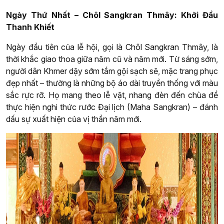
Ngày Thứ Nhất – Chôl Sangkran Thmây: Khởi Đầu
Thanh Khiết
Ngày đầu tiên của lễ hội, gọi là Chôl Sangkran Thmây, là
thời khắc giao thoa giữa năm cũ và năm mới. Từ sáng sớm,
người dân Khmer dậy sớm tắm gội sạch sẽ, mặc trang phục
đẹp nhất – thường là những bộ áo dài truyền thống với màu
sắc rực rỡ. Họ mang theo lễ vật, nhang đèn đến chùa để
thực hiện nghi thức rước Đại lịch (Maha Sangkran) – đánh
dấu sự xuất hiện của vị thần năm mới.