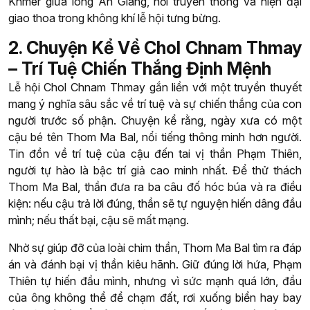
Khmer giữa lòng An Giang, nơi truyền thống và hiện đại
giao thoa trong không khí lễ hội tưng bừng.
2. Chuyện Kể Về Chol Chnam Thmay
– Trí Tuệ Chiến Thắng Định Mệnh
Lễ hội Chol Chnam Thmay gắn liền với một truyền thuyết
mang ý nghĩa sâu sắc về trí tuệ và sự chiến thắng của con
người trước số phận. Chuyện kể rằng, ngày xưa có một
cậu bé tên Thom Ma Bal, nổi tiếng thông minh hơn người.
Tin đồn về trí tuệ của cậu đến tai vị thần Phạm Thiên,
người tự hào là bậc trí giả cao minh nhất. Để thử thách
Thom Ma Bal, thần đưa ra ba câu đố hóc búa và ra điều
kiện: nếu cậu trả lời đúng, thần sẽ tự nguyện hiến dâng đầu
mình; nếu thất bại, cậu sẽ mất mạng.
Nhờ sự giúp đỡ của loài chim thần, Thom Ma Bal tìm ra đáp
án và đánh bại vị thần kiêu hãnh. Giữ đúng lời hứa, Phạm
Thiên tự hiến đầu mình, nhưng vì sức mạnh quá lớn, đầu
của ông không thể để chạm đất, rơi xuống biển hay bay