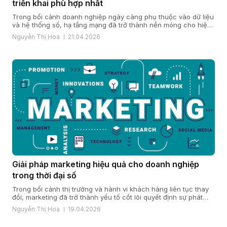
triển khai phù hợp nhất
Trong bối cảnh doanh nghiệp ngày càng phụ thuộc vào dữ liệu
và hệ thống số, hạ tầng mạng đã trở thành nền móng cho hiệu
quả vận hành và năng lực cạnh tranh. Khi quy mô mở rộng, chi
Nguyễn Thị Hoa
21.04.2026
nhánh gia tăng và yêu cầu bảo mật, ổn định ngày càng cao,
nhiều doanh […]
Giải pháp marketing hiệu quả cho doanh nghiệp
trong thời đại số
Trong bối cảnh thị trường và hành vi khách hàng liên tục thay
đổi, marketing đã trở thành yếu tố cốt lõi quyết định sự phát
triển của doanh nghiệp. Một giải pháp marketing hiệu quả nằm
Nguyễn Thị Hoa
19.04.2026
ở cách doanh nghiệp hiểu khách hàng, xây dựng chiến lược
đúng đắn và triển khai đồng bộ […]