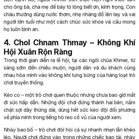
cho ông bà, cha mẹ để bày tỏ lòng biết ơn, kính trọng. Con
cháu thường dùng nước thơm, nhẹ nhàng đổ lên tay và vai
người lớn tuổi như một cách chúc sức khỏe và cầu mong
họ luôn bình an.
4. Chol Chnam Thmay – Không Khí
Hội Xuân Rộn Ràng
Trong thời gian diễn ra lễ hội, tại các ngôi chùa Khmer, từ
sáng sớm đến chiều muộn, người dân và du khách cùng
nhau hòa mình vào không khí tưng bừng của hàng loạt trò
chơi truyền thống.
Kéo co – một trò chơi quen thuộc nhưng chưa bao giờ mất
đi sức hấp dẫn. Những đội chơi đứng thành hai bên, nắm
chặt sợi dây thừng dài, dùng hết sức kéo đội đối phương
về phía mình trong tiếng hò reo cổ vũ của người xem.
Nhảy bao bố – trò chơi đòi hỏi cả sự nhanh nhẹn lẫn khéo
léo. Người chơi đứng vào trong những chiếc bao tải, nhảy