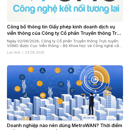
Công bố thông tin Giấy phép kinh doanh dịch vụ
viễn thông của Công ty Cổ phần Truyền thông Trực
tuyến VGMO
Ngày 02/06/2026, Công ty Cổ phần Truyền thông Trực tuyến
VGMO được Cục Viễn thông – Bộ Khoa học và Công nghệ cấp
Giấy phép kinh doanh dịch vụ viễn thông số 180/GP-CVT. Thực
Lan Anh
24.06.2026
hiện quy định tại khoản 6 Điều 35 Nghị định số 163/2024/NĐ-
CP ngày 24/12/2024 của Chính phủ quy định chi tiết […]
Doanh nghiệp nào nên dùng MetroWAN? Thời điểm