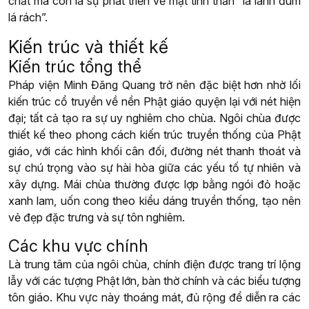
chất mà còn là sự phát triển về mặt tinh thần “lá lành đùm
lá rách”.
Kiến trúc và thiết kế
Kiến trúc tổng thể
Pháp viện Minh Đăng Quang trở nên đặc biệt hơn nhờ lối
kiến trúc cổ truyền về nền Phật giáo quyện lại với nét hiện
đại; tất cả tạo ra sự uy nghiêm cho chùa. Ngôi chùa được
thiết kế theo phong cách kiến trúc truyền thống của Phật
giáo, với các hình khối cân đối, đường nét thanh thoát và
sự chú trọng vào sự hài hòa giữa các yếu tố tự nhiên và
xây dựng. Mái chùa thường được lợp bằng ngói đỏ hoặc
xanh lam, uốn cong theo kiểu dáng truyền thống, tạo nên
vẻ đẹp đặc trưng và sự tôn nghiêm.
Các khu vực chính
Là trung tâm của ngôi chùa, chính điện được trang trí lộng
lẫy với các tượng Phật lớn, bàn thờ chính và các biểu tượng
tôn giáo. Khu vực này thoáng mát, đủ rộng để diễn ra các