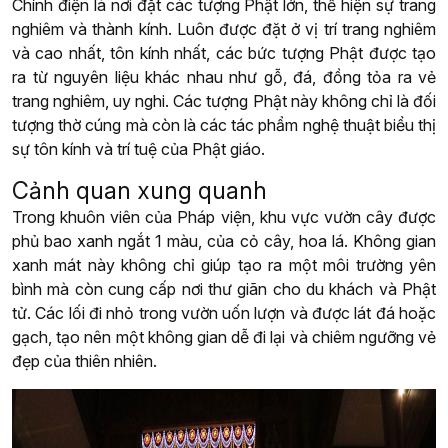
Chính điện là nơi đặt các tượng Phật lớn, thể hiện sự trang
nghiêm và thành kính. Luôn được đặt ở vị trí trang nghiêm
và cao nhất, tôn kính nhất, các bức tượng Phật được tạo
ra từ nguyên liệu khác nhau như gỗ, đá, đồng tỏa ra vẻ
trang nghiêm, uy nghi. Các tượng Phật này không chỉ là đối
tượng thờ cúng mà còn là các tác phẩm nghệ thuật biểu thị
sự tôn kính và trí tuệ của Phật giáo.
Cảnh quan xung quanh
Trong khuôn viên của Pháp viện, khu vực vườn cây được
phủ bao xanh ngắt 1 màu, của cỏ cây, hoa lá. Không gian
xanh mát này không chỉ giúp tạo ra một môi trường yên
bình mà còn cung cấp nơi thư giãn cho du khách và Phật
tử. Các lối đi nhỏ trong vườn uốn lượn và được lát đá hoặc
gạch, tạo nên một không gian dễ đi lại và chiêm ngưỡng vẻ
đẹp của thiên nhiên.