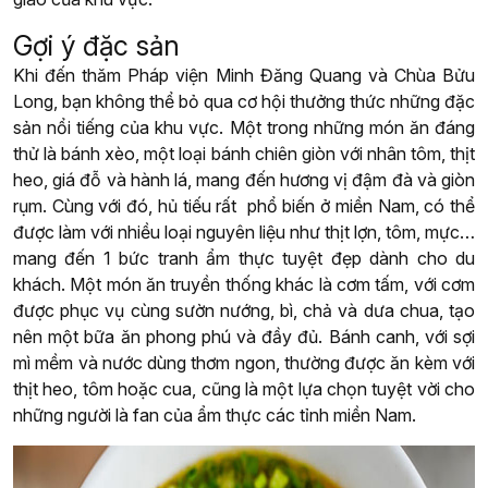
Gợi ý đặc sản
Khi đến thăm Pháp viện Minh Đăng Quang và Chùa Bửu
Long, bạn không thể bỏ qua cơ hội thưởng thức những đặc
sản nổi tiếng của khu vực. Một trong những món ăn đáng
thử là bánh xèo, một loại bánh chiên giòn với nhân tôm, thịt
heo, giá đỗ và hành lá, mang đến hương vị đậm đà và giòn
rụm. Cùng với đó, hủ tiếu rất phổ biến ở miền Nam, có thể
được làm với nhiều loại nguyên liệu như thịt lợn, tôm, mực…
mang đến 1 bức tranh ẩm thực tuyệt đẹp dành cho du
khách. Một món ăn truyền thống khác là cơm tấm, với cơm
được phục vụ cùng sườn nướng, bì, chả và dưa chua, tạo
nên một bữa ăn phong phú và đầy đủ. Bánh canh, với sợi
mì mềm và nước dùng thơm ngon, thường được ăn kèm với
thịt heo, tôm hoặc cua, cũng là một lựa chọn tuyệt vời cho
những người là fan của ẩm thực các tỉnh miền Nam.