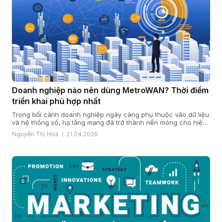
Doanh nghiệp nào nên dùng MetroWAN? Thời điểm
triển khai phù hợp nhất
Trong bối cảnh doanh nghiệp ngày càng phụ thuộc vào dữ liệu
và hệ thống số, hạ tầng mạng đã trở thành nền móng cho hiệu
quả vận hành và năng lực cạnh tranh. Khi quy mô mở rộng, chi
Nguyễn Thị Hoa
21.04.2026
nhánh gia tăng và yêu cầu bảo mật, ổn định ngày càng cao,
nhiều doanh […]