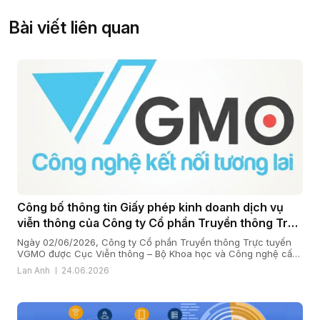
Bài viết liên quan
Công bố thông tin Giấy phép kinh doanh dịch vụ
viễn thông của Công ty Cổ phần Truyền thông Trực
tuyến VGMO
Ngày 02/06/2026, Công ty Cổ phần Truyền thông Trực tuyến
VGMO được Cục Viễn thông – Bộ Khoa học và Công nghệ cấp
Giấy phép kinh doanh dịch vụ viễn thông số 180/GP-CVT. Thực
Lan Anh
24.06.2026
hiện quy định tại khoản 6 Điều 35 Nghị định số 163/2024/NĐ-
CP ngày 24/12/2024 của Chính phủ quy định chi tiết […]