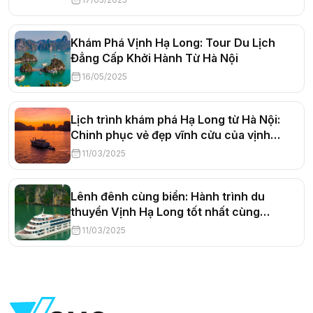
Khám Phá Vịnh Hạ Long: Tour Du Lịch
Đẳng Cấp Khởi Hành Từ Hà Nội
16/05/2025
Lịch trình khám phá Hạ Long từ Hà Nội:
Chinh phục vẻ đẹp vĩnh cửu của vịnh
xanh
11/03/2025
Lênh đênh cùng biển: Hành trình du
thuyền Vịnh Hạ Long tốt nhất cùng
SmartTravel (Phần 2)
11/03/2025