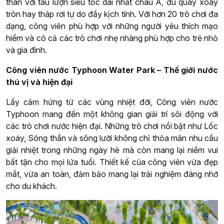
thân với tàu lượn siêu tốc dài nhất châu Á, đu quay xoay
tròn hay tháp rơi tự do đầy kịch tính. Với hơn 20 trò chơi đa
dạng, công viên phù hợp với những người yêu thích mạo
hiểm và có cả các trò chơi nhẹ nhàng phù hợp cho trẻ nhỏ
và gia đình.
Công viên nước Typhoon Water Park – Thế giới nước
thú vị và hiện đại
Lấy cảm hứng từ các vùng nhiệt đới, Công viên nước
Typhoon mang đến một không gian giải trí sôi động với
các trò chơi nước hiện đại. Những trò chơi nổi bật như Lốc
xoáy, Sóng thần và sông lười không chỉ thỏa mãn nhu cầu
giải nhiệt trong những ngày hè mà còn mang lại niềm vui
bất tận cho mọi lứa tuổi. Thiết kế của công viên vừa đẹp
mắt, vừa an toàn, đảm bảo mang lại trải nghiệm đáng nhớ
cho du khách.