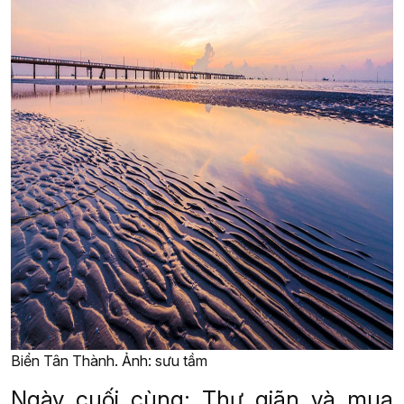
Biển Tân Thành. Ảnh: sưu tầm
Ngày cuối cùng: Thư giãn và mua