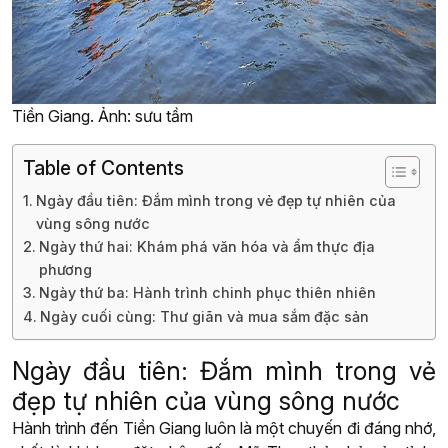
Tiền Giang. Ảnh: sưu tầm
Table of Contents
Ngày đầu tiên: Đắm mình trong vẻ đẹp tự nhiên của
vùng sông nước
Ngày thứ hai: Khám phá văn hóa và ẩm thực địa
phương
Ngày thứ ba: Hành trình chinh phục thiên nhiên
Ngày cuối cùng: Thư giãn và mua sắm đặc sản
Ngày đầu tiên: Đắm mình trong vẻ
đẹp tự nhiên của vùng sông nước
Hành trình đến Tiền Giang luôn là một chuyến đi đáng nhớ,