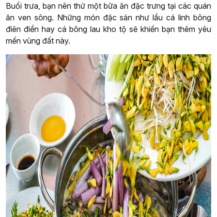
Buổi trưa, bạn nên thử một bữa ăn đặc trưng tại các quán
ăn ven sông. Những món đặc sản như lẩu cá linh bông
điên điển hay cá bông lau kho tộ sẽ khiến bạn thêm yêu
mến vùng đất này.