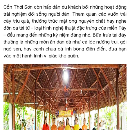
Cồn Thới Sơn còn hấp dẫn du khách bởi những hoạt động
trải nghiệm đời sống người dân. Tham quan các vườn trái
cây trĩu quả, thưởng thức mật ong nguyên chất hay nghe
đờn ca tài tử – loại hình nghệ thuật đặc trưng của miền Tây
– đều mang đến những kỷ niệm đáng nhớ. Bữa trưa tại đây
thường là những món ăn dân dã như cá lóc nướng trui, gỏi
ngó sen, hay canh chua cá linh bông điên điển, đưa bạn
vào một hành trình vị giác khó quên.