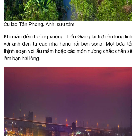
Cù lao Tân Phong. Ảnh: sưu tầm
Khi màn đêm buông xuống, Tiền Giang lại trở nên lung linh
với ánh đèn từ các nhà hàng nổi bên sông. Một bữa tối
thịnh soạn với lẩu mắm hoặc các món nướng chắc chắn sẽ
làm bạn hài lòng.