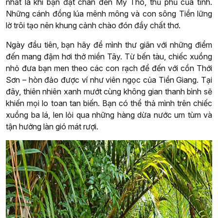
nhất là khi bạn đặt chân đến Mỹ Tho, thủ phủ của tỉnh.
Những cánh đồng lúa mênh mông và con sông Tiền lững
lờ trôi tạo nên khung cảnh chào đón đầy chất thơ.
Ngày đầu tiên, bạn hãy để mình thư giãn với những điểm
đến mang đậm hơi thở miền Tây. Từ bến tàu, chiếc xuồng
nhỏ đưa bạn men theo các con rạch để đến với cồn Thới
Sơn – hòn đảo được ví như viên ngọc của Tiền Giang. Tại
đây, thiên nhiên xanh mướt cùng không gian thanh bình sẽ
khiến mọi lo toan tan biến. Bạn có thể thả mình trên chiếc
xuồng ba lá, len lỏi qua những hàng dừa nước um tùm và
tận hưởng làn gió mát rượi.