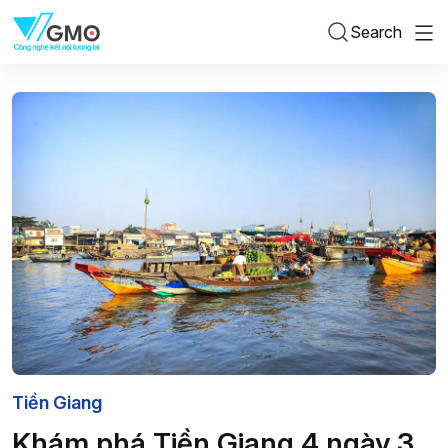
Search
Tiền Giang
Khám phá Tiền Giang 4 ngày 3