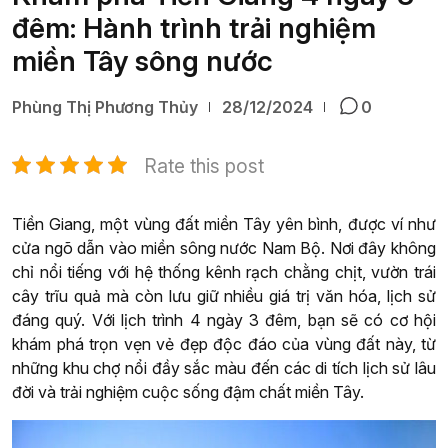
đêm: Hành trình trải nghiệm
miền Tây sông nước
Phùng Thị Phương Thủy
28/12/2024
0
Rate this post
Tiền Giang, một vùng đất miền Tây yên bình, được ví như
cửa ngõ dẫn vào miền sông nước Nam Bộ. Nơi đây không
chỉ nổi tiếng với hệ thống kênh rạch chằng chịt, vườn trái
cây trĩu quả mà còn lưu giữ nhiều giá trị văn hóa, lịch sử
đáng quý. Với lịch trình 4 ngày 3 đêm, bạn sẽ có cơ hội
khám phá trọn vẹn vẻ đẹp độc đáo của vùng đất này, từ
những khu chợ nổi đầy sắc màu đến các di tích lịch sử lâu
đời và trải nghiệm cuộc sống đậm chất miền Tây.