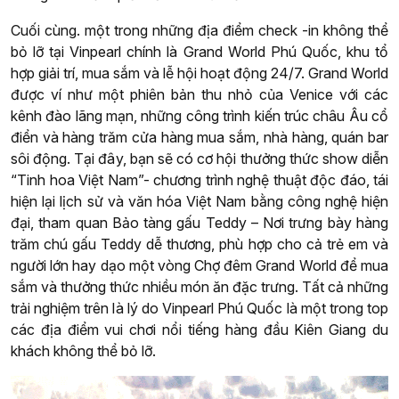
Cuối cùng. một trong những địa điểm check -in không thể
bỏ lỡ tại Vinpearl chính là Grand World Phú Quốc, khu tổ
hợp giải trí, mua sắm và lễ hội hoạt động 24/7. Grand World
được ví như một phiên bản thu nhỏ của Venice với các
kênh đào lãng mạn, những công trình kiến trúc châu Âu cổ
điển và hàng trăm cửa hàng mua sắm, nhà hàng, quán bar
sôi động. Tại đây, bạn sẽ có cơ hội thưởng thức show diễn
“Tinh hoa Việt Nam”- chương trình nghệ thuật độc đáo, tái
hiện lại lịch sử và văn hóa Việt Nam bằng công nghệ hiện
đại, tham quan Bảo tàng gấu Teddy – Nơi trưng bày hàng
trăm chú gấu Teddy dễ thương, phù hợp cho cả trẻ em và
người lớn hay dạo một vòng Chợ đêm Grand World để mua
sắm và thưởng thức nhiều món ăn đặc trưng. Tất cả những
trải nghiệm trên là lý do Vinpearl Phú Quốc là một trong top
các địa điểm vui chơi nổi tiếng hàng đầu Kiên Giang du
khách không thể bỏ lỡ.