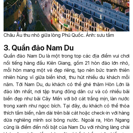
Châu Âu thu nhỏ giữa lòng Phú Quốc. Ảnh: sưu tầm
3. Quần đảo Nam Du
Quần đảo Nam Du là một trong top các địa điểm vui chơi
nổi tiếng hàng đầu Kiên Giang, gồm 21 hòn đảo lớn nhỏ,
mỗi hòn mang một vẻ đẹp riêng, tạo nên bức tranh thiên
nhiên hùng vĩ giữa biển khơi, thu hút nhiều du khách mỗi
năm. Tới Nam Du, du khách có thể ghé thăm Hòn Lớn là
đảo lớn nhất, nơi tập trung đông dân cư và có nhiều bãi
biển đẹp như bãi Cây Mến với bờ cát trắng mịn, làn nước
trong xanh như ngọc bích. Tại đây, du khách có thể thỏa
thích tắm biển, nằm dài trên bãi cát hoặc check-in với hàng
dừa nghiêng mình soi bóng nước. Ngoài ra, Hòn Ngang
cũng là điểm đến nổi bật của Nam Du với những làng chài