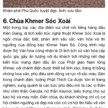
Khám phá Phú Quốc tuyệt đẹp. Ảnh: sưu tầm
6. Chùa Khmer Sóc Xoài
Một trong top các địa điểm vui chơi nổi tiếng hàng đầu
Kiên Giang, di tích kiến trúc nghệ thuật Khmer Sóc Xoài là
ngôi chùa đặc biệt, phản ánh sâu sắc văn hóa và tín
ngưỡng của đồng bào Khmer Nam Bộ. Công trình này
được Bộ Văn hóa công nhận là Di tích lịch sử văn hóa cấp
quốc gia, gây ấn tượng với du khách bởi những nét đẹp
kiến trúc mang đậm dấu ấn của Phật giáo Nam tông
Khmer, với chánh điện được thiết kế tinh xảo, trang trí bằng
những hoa văn, phù điêu sinh động và rực rỡ sắc màu. Bên
trong chánh điện, tượng Phật Thích Ca được tôn trí trang
nghiêm, xung quanh là các bức phù điêu mô tả các vị thần
như chim thần Garuda, nữ thần Kaynor, biểu trưng cho sự
bảo hộ và may mắn. Đến chùa, du khách không chỉ có cơ
hội chiêm ngưỡng vẻ đẹp mà còn có cơ hội tìm hiểu về văn