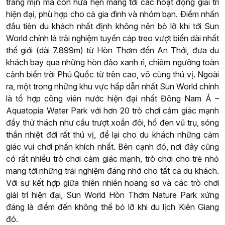
trắng mịn mà còn hứa hẹn mang tới các hoạt động giải trí
hiện đại, phù hợp cho cả gia đình và nhóm bạn. Điểm nhấn
đầu tiên du khách nhất định không nên bỏ lỡ khi tới Sun
World chính là trải nghiệm tuyến cáp treo vượt biển dài nhất
thế giới (dài 7.899m) từ Hòn Thơm đến An Thới, đưa du
khách bay qua những hòn đảo xanh rì, chiêm ngưỡng toàn
cảnh biển trời Phú Quốc từ trên cao, vô cùng thú vị. Ngoài
ra, một trong những khu vực hấp dẫn nhất Sun World chính
là tổ hợp công viên nước hiện đại nhất Đông Nam Á –
Aquatopia Water Park với hơn 20 trò chơi cảm giác mạnh
đầy thử thách như cầu trượt xoắn đôi, hố đen vũ trụ, sóng
thần nhiệt đới rất thú vị, để lại cho du khách những cảm
giác vui chơi phấn khích nhất. Bên cạnh đó, nơi đây cũng
có rất nhiều trò chơi cảm giác mạnh, trò chơi cho trẻ nhỏ
mang tới những trải nghiệm đáng nhớ cho tất cả du khách.
Với sự kết hợp giữa thiên nhiên hoang sơ và các trò chơi
giải trí hiện đại, Sun World Hòn Thơm Nature Park xứng
đáng là điểm đến không thể bỏ lỡ khi du lịch Kiên Giang
đó.