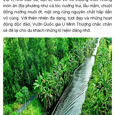
món ăn địa phương như cá lóc nướng trui, lẩu mắm, chuột
đồng nướng muối ớt, mật ong rừng nguyên chất hấp dẫn
vô cùng. Với thiên nhiên đa dạng, tươi đẹp và những hoạt
động độc đáo, Vườn Quốc gia U Minh Thượng chắc chắn
sẽ để lại cho du khách những kỉ niệm đáng nhớ.