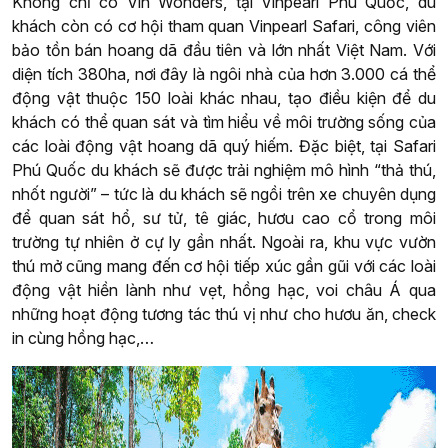
Không chỉ có Vin Wonders, tại Vinpearl Phú Quốc, du
khách còn có cơ hội tham quan Vinpearl Safari, công viên
bảo tồn bán hoang dã đầu tiên và lớn nhất Việt Nam. Với
diện tích 380ha, nơi đây là ngôi nhà của hơn 3.000 cá thể
động vật thuộc 150 loài khác nhau, tạo điều kiện để du
khách có thể quan sát và tìm hiểu về môi trường sống của
các loài động vật hoang dã quý hiếm. Đặc biệt, tại Safari
Phú Quốc du khách sẽ được trải nghiệm mô hình “thả thú,
nhốt người” – tức là du khách sẽ ngồi trên xe chuyên dụng
để quan sát hổ, sư tử, tê giác, hươu cao cổ trong môi
trường tự nhiên ở cự ly gần nhất. Ngoài ra, khu vực vườn
thú mở cũng mang đến cơ hội tiếp xúc gần gũi với các loài
động vật hiền lành như vẹt, hồng hạc, voi châu Á qua
những hoạt động tương tác thú vị như cho hươu ăn, check
in cùng hồng hạc,…