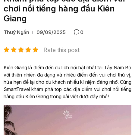
chơi nổi tiếng hàng đầu Kiên
Giang
Thuý Ngần
09/09/2025
0
Rate this post
Kiên Giang là điểm đến du lịch nổi bật nhất tại Tây Nam Bộ
với thiên nhiên đa dạng và nhiều điểm đến vui chơi thú vị,
hứa hẹn để lại cho du khách nhiều kỉ niệm đáng nhớ. Cùng
SmartTravel khám phá top các địa điểm vui chơi nổi tiếng
hàng đầu Kiên Giang trong bài viết dưới đây nhé!