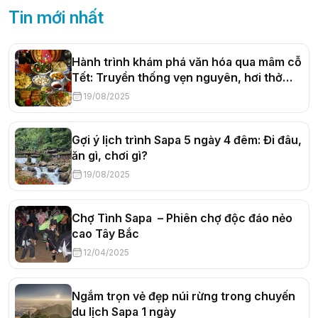
Tin mới nhất
Hành trình khám phá văn hóa qua mâm cỗ
Tết: Truyền thống vẹn nguyên, hơi thở
đương đại
19/08/2025
Gợi ý lịch trình Sapa 5 ngày 4 đêm: Đi đâu,
ăn gì, chơi gì?
19/08/2025
Chợ Tình Sapa – Phiên chợ độc đáo nẻo
cao Tây Bắc
12/04/2025
Ngắm trọn vẻ đẹp núi rừng trong chuyến
du lịch Sapa 1 ngày