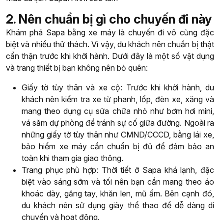
2. Nên chuẩn bị gì cho chuyến đi này
Khám phá Sapa bằng xe máy là chuyến đi vô cùng đặc
biệt và nhiều thử thách. Vì vậy, du khách nên chuẩn bị thật
cẩn thận trước khi khởi hành. Dưới đây là một số vật dụng
và trang thiết bị bạn không nên bỏ quên:
Giấy tờ tùy thân và xe cộ: Trước khi khởi hành, du
khách nên kiểm tra xe từ phanh, lốp, đèn xe, xăng và
mang theo dụng cụ sửa chữa nhỏ như bơm hơi mini,
vá săm dự phòng để tránh sự cố giữa đường. Ngoài ra
những giấy tờ tùy thân như CMND/CCCD, bằng lái xe,
bảo hiểm xe máy cần chuẩn bị đủ để đảm bảo an
toàn khi tham gia giao thông.
Trang phục phù hợp: Thời tiết ở Sapa khá lạnh, đặc
biệt vào sáng sớm và tối nên bạn cần mang theo áo
khoác dày, găng tay, khăn len, mũ ấm. Bên cạnh đó,
du khách nên sử dụng giày thể thao để dễ dàng di
chuyển và hoạt động.