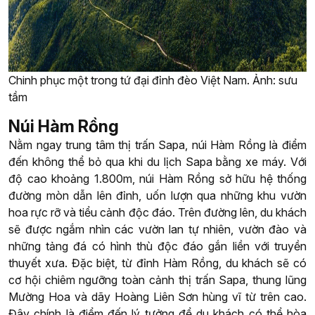
Chinh phục một trong tứ đại đỉnh đèo Việt Nam. Ảnh: sưu
tầm
Núi Hàm Rồng
Nằm ngay trung tâm thị trấn Sapa, núi Hàm Rồng là điểm
đến không thể bỏ qua khi du lịch Sapa bằng xe máy. Với
độ cao khoảng 1.800m, núi Hàm Rồng sở hữu hệ thống
đường mòn dẫn lên đỉnh, uốn lượn qua những khu vườn
hoa rực rỡ và tiểu cảnh độc đáo. Trên đường lên, du khách
sẽ được ngắm nhìn các vườn lan tự nhiên, vườn đào và
những tảng đá có hình thù độc đáo gắn liền với truyền
thuyết xưa. Đặc biệt, từ đỉnh Hàm Rồng, du khách sẽ có
cơ hội chiêm ngưỡng toàn cảnh thị trấn Sapa, thung lũng
Mường Hoa và dãy Hoàng Liên Sơn hùng vĩ từ trên cao.
Đây chính là điểm đến lý tưởng để du khách có thể hòa