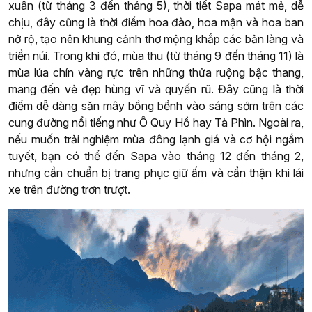
xuân (từ tháng 3 đến tháng 5), thời tiết Sapa mát mẻ, dễ
chịu, đây cũng là thời điểm hoa đào, hoa mận và hoa ban
nở rộ, tạo nên khung cảnh thơ mộng khắp các bản làng và
triền núi. Trong khi đó, mùa thu (từ tháng 9 đến tháng 11) là
mùa lúa chín vàng rực trên những thửa ruộng bậc thang,
mang đến vẻ đẹp hùng vĩ và quyến rũ. Đây cũng là thời
điểm dễ dàng săn mây bồng bềnh vào sáng sớm trên các
cung đường nổi tiếng như Ô Quy Hồ hay Tà Phìn. Ngoài ra,
nếu muốn trải nghiệm mùa đông lạnh giá và cơ hội ngắm
tuyết, bạn có thể đến Sapa vào tháng 12 đến tháng 2,
nhưng cần chuẩn bị trang phục giữ ấm và cẩn thận khi lái
xe trên đường trơn trượt.