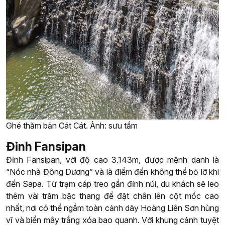
Ghé thăm bản Cát Cát. Ảnh: sưu tầm
Đỉnh Fansipan
Đỉnh Fansipan, với độ cao 3.143m, được mệnh danh là
“Nóc nhà Đông Dương” và là điểm đến không thể bỏ lỡ khi
đến Sapa. Từ trạm cáp treo gần đỉnh núi, du khách sẽ leo
thêm vài trăm bậc thang để đặt chân lên cột mốc cao
nhất, nơi có thể ngắm toàn cảnh dãy Hoàng Liên Sơn hùng
vĩ và biển mây trắng xóa bao quanh. Với khung cảnh tuyệt