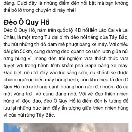
dàng. Dưới đây là những điểm đến nổi bật mà bạn không
thể bỏ lỡ trong chuyến đi này nhé!
Đèo Ô Quy Hồ
Đèo Ô Quy Hồ, nằm trên quốc lộ 4D nối liền Lào Cai và Lai
Châu, là một trong Tứ đại đỉnh đèo nổi tiếng của Tây Bắc,
thu hút những tín đồ đam mê phượt bằng xe máy. Với chiều
dài gần 50km, cung đường đèo quanh co uốn lượn giữa núi
rừng hùng vĩ, mang đến trải nghiệm vừa thách thức vừa
tuyệt vời trong hành trình khám phá Sapa bằng xe máy.
Đặc biệt, nếu tới đây vào lúc sáng sớm, du khách sẽ được
chiêm ngưỡng biển mây bồng bềnh, còn khi chiều tà đèo Ô
Quy Hồ mở ra khung cảnh hoàng hôn rực rỡ, nhuộm đỏ cả
một vùng trời, vô cùng đáng nhớ. Với vẻ đẹp thiên nhiên
hùng vĩ, độc đáo, đèo Ô Quy Hồ là điểm đến lý tưởng để
lưu lại những bức ảnh đầy ấn tượng giữa thiên nhiên hùng
vĩ của núi rừng Tây Bắc.