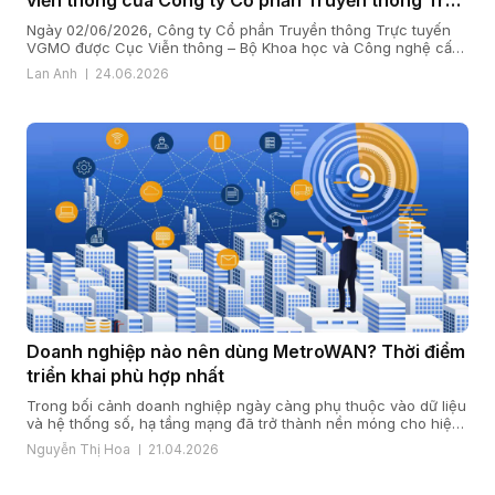
tuyến VGMO
Ngày 02/06/2026, Công ty Cổ phần Truyền thông Trực tuyến
VGMO được Cục Viễn thông – Bộ Khoa học và Công nghệ cấp
Giấy phép kinh doanh dịch vụ viễn thông số 180/GP-CVT. Thực
Lan Anh
24.06.2026
hiện quy định tại khoản 6 Điều 35 Nghị định số 163/2024/NĐ-
CP ngày 24/12/2024 của Chính phủ quy định chi tiết […]
Doanh nghiệp nào nên dùng MetroWAN? Thời điểm
triển khai phù hợp nhất
Trong bối cảnh doanh nghiệp ngày càng phụ thuộc vào dữ liệu
và hệ thống số, hạ tầng mạng đã trở thành nền móng cho hiệu
quả vận hành và năng lực cạnh tranh. Khi quy mô mở rộng, chi
Nguyễn Thị Hoa
21.04.2026
nhánh gia tăng và yêu cầu bảo mật, ổn định ngày càng cao,
nhiều doanh […]