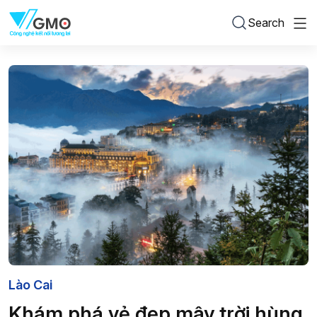
Search
Lào Cai
Khám phá vẻ đẹp mây trời hùng