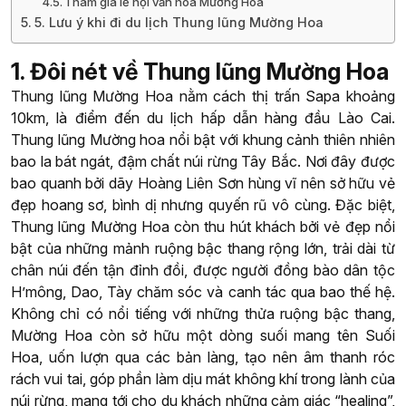
Tham gia lễ hội văn hóa Mường Hoa
5. Lưu ý khi đi du lịch Thung lũng Mường Hoa
1. Đôi nét về Thung lũng Mường Hoa
Thung lũng Mường Hoa nằm cách thị trấn Sapa khoảng
10km, là điểm đến du lịch hấp dẫn hàng đầu Lào Cai.
Thung lũng Mường hoa nổi bật với khung cảnh thiên nhiên
bao la bát ngát, đậm chất núi rừng Tây Bắc. Nơi đây được
bao quanh bởi dãy Hoàng Liên Sơn hùng vĩ nên sở hữu vẻ
đẹp hoang sơ, bình dị nhưng quyến rũ vô cùng. Đặc biệt,
Thung lũng Mường Hoa còn thu hút khách bởi vẻ đẹp nổi
bật của những mảnh ruộng bậc thang rộng lớn, trải dài từ
chân núi đến tận đỉnh đồi, được người đồng bào dân tộc
H’mông, Dao, Tày chăm sóc và canh tác qua bao thế hệ.
Không chỉ có nổi tiếng với những thửa ruộng bậc thang,
Mường Hoa còn sở hữu một dòng suối mang tên Suối
Hoa, uốn lượn qua các bản làng, tạo nên âm thanh róc
rách vui tai, góp phần làm dịu mát không khí trong lành của
núi rừng, mang tới cho du khách những cảm giác “healing”,