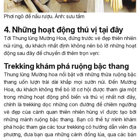
Phơi ngô để nấu rượu. Ảnh: sưu tầm
4. Những hoạt động thú vị tại đây
Tới Thung lũng Mường Hoa, đứng trước vẻ đẹp thiên nhiên
núi rừng, du khách nhất định không nên bỏ lỡ những hoạt
động sau đây để chuyến đi thêm trọn vẹn:
Trekking khám phá ruộng bậc thang
Thung lũng Mường hoa nổi bật với những thửa ruộng bậc
thang uốn lượn trải dài khắp mọi sườn núi. Đến Mường
Hoa, du khách không thể bỏ lỡ cơ hội được tham gia một
trong những hoạt động phổ biến và thú vị nhất nơi đây,
chính là trekking dọc những con đường để chiêm ngưỡng
vẻ đẹp của cảnh quan thiên nhiên hùng vĩ được tạo bởi
những mảnh ruộng bậc thang. Bạn có thể tự mình khám
phá hoặc tham gia các tour trekking có hướng dẫn viên địa
phương, đưa bạn qua những cánh đồng lúa, qua các bản