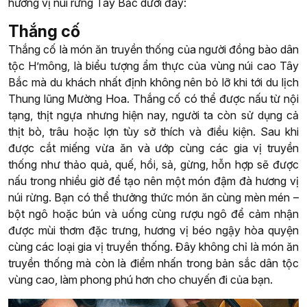
hương vị núi rừng Tây Bắc dưới đây:
Thắng cố
Thắng cố là món ăn truyền thống của người đồng bào dân
tộc H’mông, là biểu tượng ẩm thực của vùng núi cao Tây
Bắc mà du khách nhất định không nên bỏ lỡ khi tới du lịch
Thung lũng Mường Hoa. Thắng cố có thể được nấu từ nội
tạng, thịt ngựa nhưng hiện nay, người ta còn sử dụng cả
thịt bò, trâu hoặc lợn tùy sở thích và điều kiện. Sau khi
được cắt miếng vừa ăn và ướp cùng các gia vị truyền
thống như thảo quả, quế, hồi, sả, gừng, hỗn hợp sẽ được
nấu trong nhiều giờ để tạo nên một món đậm đà hương vị
núi rừng. Bạn có thể thưởng thức món ăn cùng mèn mén –
bột ngô hoặc bún và uống cùng rượu ngô để cảm nhận
được mùi thơm đặc trưng, hương vị béo ngậy hòa quyện
cùng các loại gia vị truyền thống. Đây không chỉ là món ăn
truyền thống mà còn là điểm nhấn trong bản sắc dân tộc
vùng cao, làm phong phú hơn cho chuyến đi của bạn.