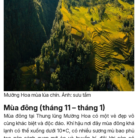
Mường Hoa mùa lúa chín. Ảnh: sưu tầm
Mùa đông (tháng 11 – tháng 1)
Mùa đông tại Thung lũng Mường Hoa có một vẻ đẹp vô
cùng khác biệt và độc đáo. Khí hậu nơi đây mùa đông khá
lạnh có thể xuống dưới 10*C, có nhiều sương mù bao phủ
tạo nên cảnh quan mở ảo và huyền bí, đôi khi còn có