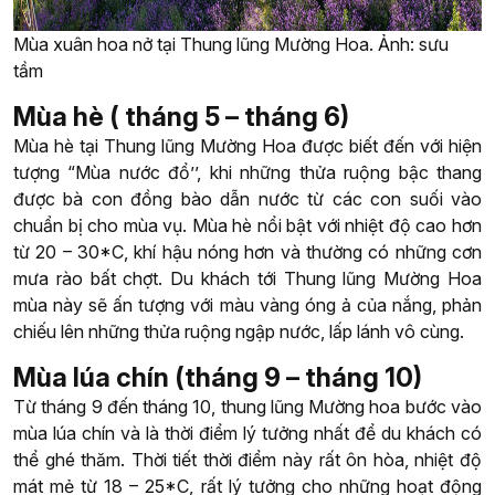
Mùa xuân hoa nở tại Thung lũng Mường Hoa. Ảnh: sưu
tầm
Mùa hè ( tháng 5 – tháng 6)
Mùa hè tại Thung lũng Mường Hoa được biết đến với hiện
tượng “Mùa nước đổ’’, khi những thửa ruộng bậc thang
được bà con đồng bào dẫn nước từ các con suối vào
chuẩn bị cho mùa vụ. Mùa hè nổi bật với nhiệt độ cao hơn
từ 20 – 30*C, khí hậu nóng hơn và thường có những cơn
mưa rào bất chợt. Du khách tới Thung lũng Mường Hoa
mùa này sẽ ấn tượng với màu vàng óng ả của nắng, phản
chiếu lên những thửa ruộng ngập nước, lấp lánh vô cùng.
Mùa lúa chín (tháng 9 – tháng 10)
Từ tháng 9 đến tháng 10, thung lũng Mường hoa bước vào
mùa lúa chín và là thời điểm lý tưởng nhất để du khách có
thể ghé thăm. Thời tiết thời điểm này rất ôn hòa, nhiệt độ
mát mẻ từ 18 – 25*C, rất lý tưởng cho những hoạt động