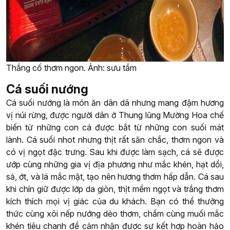
Thắng cố thơm ngon. Ảnh: sưu tầm
Cá suối nướng
Cá suối nướng là món ăn dân dã nhưng mang đậm hương
vị núi rừng, được người dân ở Thung lũng Mường Hoa chế
biến từ những con cá được bắt từ những con suối mát
lành. Cá suối nhot nhưng thịt rất săn chắc, thơm ngon và
có vị ngọt đặc trưng. Sau khi được làm sạch, cá sẽ được
ướp cùng những gia vị địa phương như mắc khén, hạt dổi,
sả, ớt, và lá mắc mật, tạo nên hương thơm hấp dẫn. Cá sau
khi chín giữ được lớp da giòn, thịt mềm ngọt và trắng thơm
kích thích mọi vị giác của du khách. Bạn có thể thưởng
thức cùng xôi nếp nướng dẻo thơm, chấm cùng muối mắc
khén tiêu chanh để cảm nhận được sự kết hợp hoàn hảo