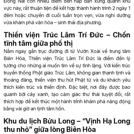
Đồng Nai còn nhiều điểm đến hấp dẫn xung quanh khu
vực này, rất thuận tiện để kết hợp thành hành trình 2 ngày 1
đêm hoặc chuyến đi cuối tuần trọn vẹn, vừa nghỉ dưỡng
vừa khám phá văn hóa – sinh thái địa phương.
Thiền viện Trúc Lâm Trí Đức – Chốn
tĩnh tâm giữa phố thị
Nằm ngay gần trục đường đi từ Vườn Xoài về trung tâm
Biên Hòa, Thiền viện Trúc Lâm Trí Đức là điểm đến lý
tưởng cho những ai muốn tìm về sự tĩnh lặng. Với kiến trúc
truyền thống Phật giáo Trúc Lâm, không gian thanh tịnh và
thoáng đãng, thiền viện thu hút Phật tử và du khách yêu
thích kiến trúc và thiền định. Đặc biệt, nơi đây được bao
quanh bởi cây xanh, tạo cảm giác thư thái tuyệt đối, rất
thích hợp để kết thúc một hành trình khám phá năng động
bằng vài giờ an tịnh tâm hồn.
Khu du lịch Bửu Long – “Vịnh Hạ Long
thu nhỏ” giữa lòng Biên Hòa