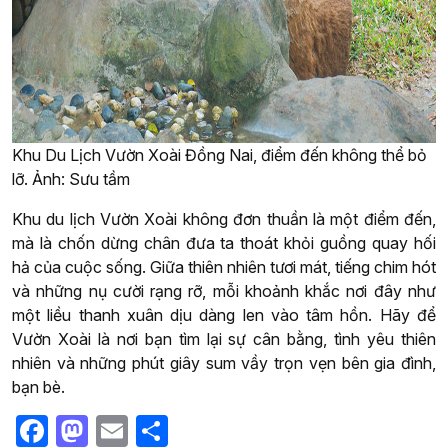
Khu Du Lịch Vườn Xoài Đồng Nai, điểm đến không thể bỏ
lỡ. Ảnh: Sưu tầm
Khu du lịch Vườn Xoài không đơn thuần là một điểm đến,
mà là chốn dừng chân đưa ta thoát khỏi guồng quay hối
hả của cuộc sống. Giữa thiên nhiên tươi mát, tiếng chim hót
và những nụ cười rạng rỡ, mỗi khoảnh khắc nơi đây như
một liều thanh xuân dịu dàng len vào tâm hồn. Hãy để
Vườn Xoài là nơi bạn tìm lại sự cân bằng, tình yêu thiên
nhiên và những phút giây sum vầy trọn vẹn bên gia đình,
bạn bè.
Facebook
Mastodon
Email
Share