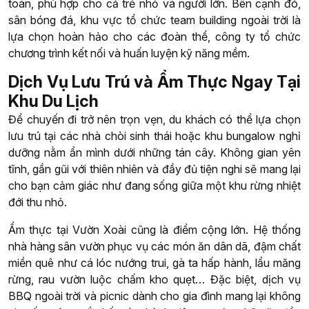
toàn, phù hợp cho cả trẻ nhỏ và người lớn. Bên cạnh đó,
sân bóng đá, khu vực tổ chức team building ngoài trời là
lựa chọn hoàn hảo cho các đoàn thể, công ty tổ chức
chương trình kết nối và huấn luyện kỹ năng mềm.
Dịch Vụ Lưu Trú và Ẩm Thực Ngay Tại
Khu Du Lịch
Để chuyến đi trở nên trọn vẹn, du khách có thể lựa chọn
lưu trú tại các nhà chòi sinh thái hoặc khu bungalow nghỉ
dưỡng nằm ẩn mình dưới những tán cây. Không gian yên
tĩnh, gần gũi với thiên nhiên và đầy đủ tiện nghi sẽ mang lại
cho bạn cảm giác như đang sống giữa một khu rừng nhiệt
đới thu nhỏ.
Ẩm thực tại Vườn Xoài cũng là điểm cộng lớn. Hệ thống
nhà hàng sân vườn phục vụ các món ăn dân dã, đậm chất
miền quê như cá lóc nướng trui, gà ta hấp hành, lẩu măng
rừng, rau vườn luộc chấm kho quẹt… Đặc biệt, dịch vụ
BBQ ngoài trời và picnic dành cho gia đình mang lại không