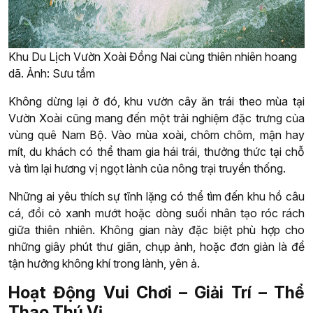
Khu Du Lịch Vườn Xoài Đồng Nai cùng thiên nhiên hoang
dã. Ảnh: Sưu tầm
Không dừng lại ở đó, khu vườn cây ăn trái theo mùa tại
Vườn Xoài cũng mang đến một trải nghiệm đặc trưng của
vùng quê Nam Bộ. Vào mùa xoài, chôm chôm, mận hay
mít, du khách có thể tham gia hái trái, thưởng thức tại chỗ
và tìm lại hương vị ngọt lành của nông trại truyền thống.
Những ai yêu thích sự tĩnh lặng có thể tìm đến khu hồ câu
cá, đồi cỏ xanh mướt hoặc dòng suối nhân tạo róc rách
giữa thiên nhiên. Không gian này đặc biệt phù hợp cho
những giây phút thư giãn, chụp ảnh, hoặc đơn giản là để
tận hưởng không khí trong lành, yên ả.
Hoạt Động Vui Chơi – Giải Trí – Thể
Thao Thú Vị