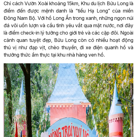
Chỉ cách Vườn Xoài khoảng 15km, Khu du lịch Bửu Long là
điểm đến được mệnh danh là “tiểu Hạ Long” của miền
Đông Nam Bộ. Với hồ Long Ẩn trong xanh, những ngọn núi
đá vôi uốn lượn và cầu tình yêu vắt qua mặt nước, nơi đây
là điểm check-in lý tưởng cho giới trẻ và các cặp đôi. Ngoài
cảnh quan tuyệt đẹp, Bửu Long còn có nhiều hoạt động
thú vị như đạp vịt, chèo thuyền, đi xe điện quanh hồ và
thưởng thức ẩm thực tại khu nhà hàng ven hồ.