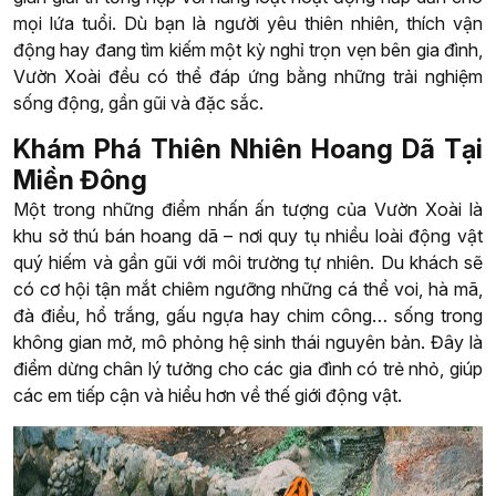
mọi lứa tuổi. Dù bạn là người yêu thiên nhiên, thích vận
động hay đang tìm kiếm một kỳ nghỉ trọn vẹn bên gia đình,
Vườn Xoài đều có thể đáp ứng bằng những trải nghiệm
sống động, gần gũi và đặc sắc.
Khám Phá Thiên Nhiên Hoang Dã Tại
Miền Đông
Một trong những điểm nhấn ấn tượng của Vườn Xoài là
khu sở thú bán hoang dã – nơi quy tụ nhiều loài động vật
quý hiếm và gần gũi với môi trường tự nhiên. Du khách sẽ
có cơ hội tận mắt chiêm ngưỡng những cá thể voi, hà mã,
đà điểu, hổ trắng, gấu ngựa hay chim công… sống trong
không gian mở, mô phỏng hệ sinh thái nguyên bản. Đây là
điểm dừng chân lý tưởng cho các gia đình có trẻ nhỏ, giúp
các em tiếp cận và hiểu hơn về thế giới động vật.