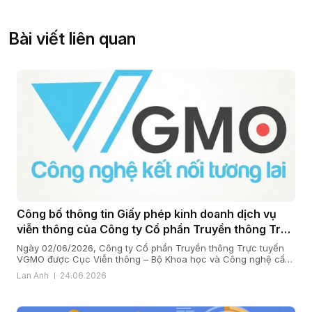
Bài viết liên quan
Công bố thông tin Giấy phép kinh doanh dịch vụ
viễn thông của Công ty Cổ phần Truyền thông Trực
tuyến VGMO
Ngày 02/06/2026, Công ty Cổ phần Truyền thông Trực tuyến
VGMO được Cục Viễn thông – Bộ Khoa học và Công nghệ cấp
Giấy phép kinh doanh dịch vụ viễn thông số 180/GP-CVT. Thực
Lan Anh
24.06.2026
hiện quy định tại khoản 6 Điều 35 Nghị định số 163/2024/NĐ-
CP ngày 24/12/2024 của Chính phủ quy định chi tiết […]