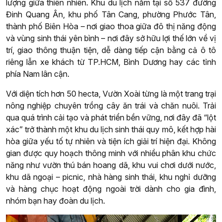
lượng giữa thiên nhiên. Khu du lịch nằm tại số 537 đường
Đinh Quang Ân, khu phố Tân Cang, phường Phước Tân,
thành phố Biên Hòa – nơi giao thoa giữa đô thị năng động
và vùng sinh thái yên bình – nơi đây sở hữu lợi thế lớn về vị
trí, giao thông thuận tiện, dễ dàng tiếp cận bằng cả ô tô
riêng lẫn xe khách từ TP.HCM, Bình Dương hay các tỉnh
phía Nam lân cận.
Với diện tích hơn 50 hecta, Vườn Xoài từng là một trang trại
nông nghiệp chuyên trồng cây ăn trái và chăn nuôi. Trải
qua quá trình cải tạo và phát triển bền vững, nơi đây đã “lột
xác” trở thành một khu du lịch sinh thái quy mô, kết hợp hài
hòa giữa yếu tố tự nhiên và tiện ích giải trí hiện đại. Không
gian được quy hoạch thông minh với nhiều phân khu chức
năng như vườn thú bán hoang dã, khu vui chơi dưới nước,
khu dã ngoại – picnic, nhà hàng sinh thái, khu nghỉ dưỡng
và hàng chục hoạt động ngoài trời dành cho gia đình,
nhóm bạn hay đoàn du lịch.