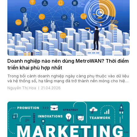
Doanh nghiệp nào nên dùng MetroWAN? Thời điểm
triển khai phù hợp nhất
Trong bối cảnh doanh nghiệp ngày càng phụ thuộc vào dữ liệu
và hệ thống số, hạ tầng mạng đã trở thành nền móng cho hiệu
quả vận hành và năng lực cạnh tranh. Khi quy mô mở rộng, chi
Nguyễn Thị Hoa
21.04.2026
nhánh gia tăng và yêu cầu bảo mật, ổn định ngày càng cao,
nhiều doanh […]