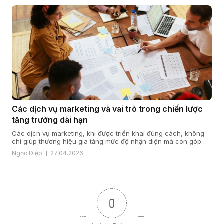
Các dịch vụ marketing và vai trò trong chiến lược
tăng trưởng dài hạn
Các dịch vụ marketing, khi được triển khai đúng cách, không
chỉ giúp thương hiệu gia tăng mức độ nhận diện mà còn góp
phần xây dựng niềm tin, tạo dòng khách hàng ổn định và hỗ trợ
Ngọc Diệp
27.04.2026
mục tiêu doanh thu một cách bền vững. Từ góc nhìn của
VGMO, marketing chỉ thực sự […]
0