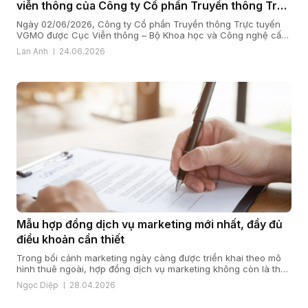
viễn thông của Công ty Cổ phần Truyền thông Trực
tuyến VGMO
Ngày 02/06/2026, Công ty Cổ phần Truyền thông Trực tuyến
VGMO được Cục Viễn thông – Bộ Khoa học và Công nghệ cấp
Giấy phép kinh doanh dịch vụ viễn thông số 180/GP-CVT. Thực
Lan Anh
24.06.2026
hiện quy định tại khoản 6 Điều 35 Nghị định số 163/2024/NĐ-
CP ngày 24/12/2024 của Chính phủ quy định chi tiết […]
Mẫu hợp đồng dịch vụ marketing mới nhất, đầy đủ
điều khoản cần thiết
Trong bối cảnh marketing ngày càng được triển khai theo mô
hình thuê ngoài, hợp đồng dịch vụ marketing không còn là thủ
tục mang tính hình thức, mà là nền tảng quyết định hiệu quả
Ngọc Diệp
28.04.2026
hợp tác giữa doanh nghiệp và đối tác. Từ kinh nghiệm triển
khai và tư vấn nội dung cho […]