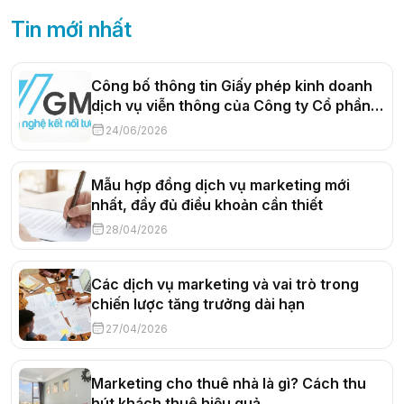
Tin mới nhất
Công bố thông tin Giấy phép kinh doanh
dịch vụ viễn thông của Công ty Cổ phần
Truyền thông Trực tuyến VGMO
24/06/2026
Mẫu hợp đồng dịch vụ marketing mới
nhất, đầy đủ điều khoản cần thiết
28/04/2026
Các dịch vụ marketing và vai trò trong
chiến lược tăng trưởng dài hạn
27/04/2026
Marketing cho thuê nhà là gì? Cách thu
hút khách thuê hiệu quả