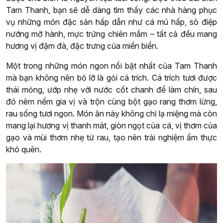
Tam Thanh, bạn sẽ dễ dàng tìm thấy các nhà hàng phục
vụ những món đặc sản hấp dẫn như cá mú hấp, sò điệp
nướng mỡ hành, mực trứng chiên mắm – tất cả đều mang
hương vị đậm đà, đặc trưng của miền biển.
Một trong những món ngon nổi bật nhất của Tam Thanh
mà bạn không nên bỏ lỡ là gỏi cá trích. Cá trích tươi được
thái mỏng, ướp nhẹ với nước cốt chanh để làm chín, sau
đó nêm nếm gia vị và trộn cùng bột gạo rang thơm lừng,
rau sống tươi ngon. Món ăn này không chỉ lạ miệng mà còn
mang lại hương vị thanh mát, giòn ngọt của cá, vị thơm của
gạo và mùi thơm nhẹ từ rau, tạo nên trải nghiệm ẩm thực
khó quên.