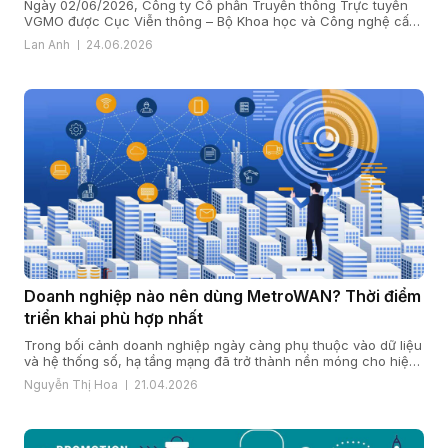
Ngày 02/06/2026, Công ty Cổ phần Truyền thông Trực tuyến
VGMO được Cục Viễn thông – Bộ Khoa học và Công nghệ cấp
Giấy phép kinh doanh dịch vụ viễn thông số 180/GP-CVT. Thực
Lan Anh
24.06.2026
hiện quy định tại khoản 6 Điều 35 Nghị định số 163/2024/NĐ-
CP ngày 24/12/2024 của Chính phủ quy định chi tiết […]
Doanh nghiệp nào nên dùng MetroWAN? Thời điểm
triển khai phù hợp nhất
Trong bối cảnh doanh nghiệp ngày càng phụ thuộc vào dữ liệu
và hệ thống số, hạ tầng mạng đã trở thành nền móng cho hiệu
quả vận hành và năng lực cạnh tranh. Khi quy mô mở rộng, chi
Nguyễn Thị Hoa
21.04.2026
nhánh gia tăng và yêu cầu bảo mật, ổn định ngày càng cao,
nhiều doanh […]