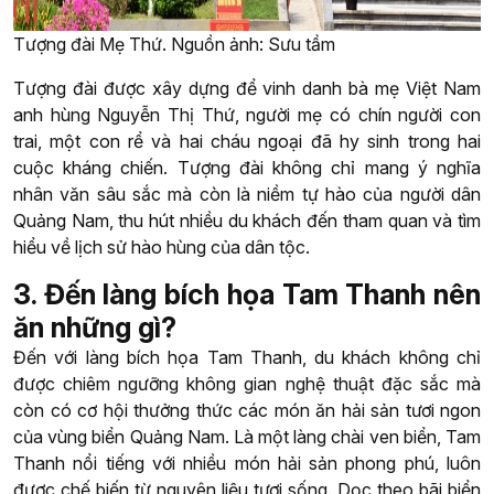
Tượng đài Mẹ Thứ. Nguồn ảnh: Sưu tầm
Tượng đài được xây dựng để vinh danh bà mẹ Việt Nam
anh hùng Nguyễn Thị Thứ, người mẹ có chín người con
trai, một con rể và hai cháu ngoại đã hy sinh trong hai
cuộc kháng chiến. Tượng đài không chỉ mang ý nghĩa
nhân văn sâu sắc mà còn là niềm tự hào của người dân
Quảng Nam, thu hút nhiều du khách đến tham quan và tìm
hiểu về lịch sử hào hùng của dân tộc.
3. Đến làng bích họa Tam Thanh nên
ăn những gì?
Đến với làng bích họa Tam Thanh, du khách không chỉ
được chiêm ngưỡng không gian nghệ thuật đặc sắc mà
còn có cơ hội thưởng thức các món ăn hải sản tươi ngon
của vùng biển Quảng Nam. Là một làng chài ven biển, Tam
Thanh nổi tiếng với nhiều món hải sản phong phú, luôn
được chế biến từ nguyên liệu tươi sống. Dọc theo bãi biển