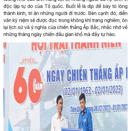
độc lập tự do của Tổ quốc. Buổi lễ là dịp để bày tỏ lòng
thành kính, tri ân những người đi trước. Bên cạnh đó, diễn
văn kỷ niệm sẽ được đọc trong không khí trang nghiêm, ôn
lại lịch sử và ý nghĩa của chiến thắng Ấp Bắc, nhắc nhớ về
những tháng ngày chiến đấu gian khổ mà đầy tự hào.