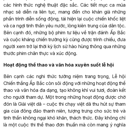
các hình thức nghệ thuật đặc sắc. Các tiết mục ca múa
nhạc sẽ diễn ra liên tục, mang đến cho khán giả những
phần trình diễn sống động, tái hiện lại cuộc chiến khốc liệt
và ca ngợi tinh thần yêu nước, lòng kiên trung của dân tộc.
Bên cạnh đó, những bộ phim tư liệu về trận đánh Ấp Bắc
và cuộc kháng chiến trường kỳ cũng được trình chiếu, đưa
người xem trở lại thời kỳ lịch sử hào hùng thông qua những
thước phim chân thực và xúc động.
Hoạt động thể thao và văn hóa xuyên suốt lễ hội
Bên cạnh các nghi thức tưởng niệm trang trọng, Lễ hội
Chiến thắng Ấp Bắc còn sôi động với những hoạt động thể
thao và văn hóa đa dạng, tạo không khí vui tươi, đoàn kết
cho người tham dự. Một trong những hoạt động được chờ
đón là Giải việt dã – cuộc thi chạy việt dã thu hút sự tham
gia của đông đảo thanh niên, tượng trưng cho sức trẻ và
tinh thần không ngại khó khăn, thách thức. Đây không chỉ
là một cuộc thi thể thao đơn thuần mà còn mang ý nghĩa