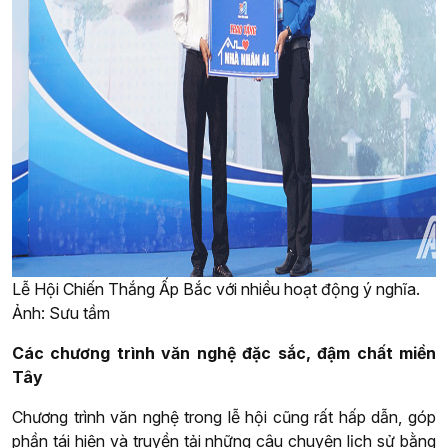
Lễ Hội Chiến Thắng Ấp Bắc với nhiều hoạt động ý nghĩa.
Ảnh: Sưu tầm
Các chương trình văn nghệ đặc sắc, đậm chất miền
Tây
Chương trình văn nghệ trong lễ hội cũng rất hấp dẫn, góp
phần tái hiện và truyền tải những câu chuyện lịch sử bằng