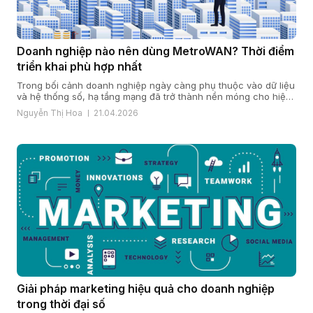
Doanh nghiệp nào nên dùng MetroWAN? Thời điểm
triển khai phù hợp nhất
Trong bối cảnh doanh nghiệp ngày càng phụ thuộc vào dữ liệu
và hệ thống số, hạ tầng mạng đã trở thành nền móng cho hiệu
quả vận hành và năng lực cạnh tranh. Khi quy mô mở rộng, chi
Nguyễn Thị Hoa
21.04.2026
nhánh gia tăng và yêu cầu bảo mật, ổn định ngày càng cao,
nhiều doanh […]
Giải pháp marketing hiệu quả cho doanh nghiệp
trong thời đại số