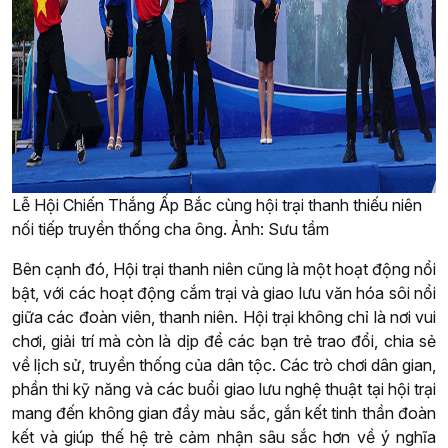
Lễ Hội Chiến Thắng Ấp Bắc cùng hội trại thanh thiếu niên
nối tiếp truyền thống cha ông. Ảnh: Sưu tầm
Bên cạnh đó, Hội trại thanh niên cũng là một hoạt động nổi
bật, với các hoạt động cắm trại và giao lưu văn hóa sôi nổi
giữa các đoàn viên, thanh niên. Hội trại không chỉ là nơi vui
chơi, giải trí mà còn là dịp để các bạn trẻ trao đổi, chia sẻ
về lịch sử, truyền thống của dân tộc. Các trò chơi dân gian,
phần thi kỹ năng và các buổi giao lưu nghệ thuật tại hội trại
mang đến không gian đầy màu sắc, gắn kết tinh thần đoàn
kết và giúp thế hệ trẻ cảm nhận sâu sắc hơn về ý nghĩa