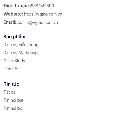
Điện thoại:
0938.189.699
Website:
https://vgmo.com.vn
Email:
Admin@vgmo.com.vn
Sản phẩm
Dịch vụ viễn thông
Dịch vụ Marketing
Case Study
Liên hệ
Tin tức
Tất cả
Tin nổi bật
Tin nội bộ