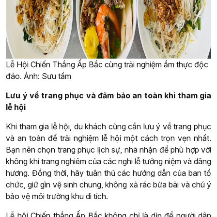
Lễ Hội Chiến Thắng Ấp Bắc cùng trải nghiệm ẩm thực độc
đáo. Ảnh: Sưu tầm
Lưu ý về trang phục và đảm bảo an toàn khi tham gia
lễ hội
Khi tham gia lễ hội, du khách cũng cần lưu ý về trang phục
và an toàn để trải nghiệm lễ hội một cách trọn vẹn nhất.
Bạn nên chọn trang phục lịch sự, nhã nhặn để phù hợp với
không khí trang nghiêm của các nghi lễ tưởng niệm và dâng
hương. Đồng thời, hãy tuân thủ các hướng dẫn của ban tổ
chức, giữ gìn vệ sinh chung, không xả rác bừa bãi và chú ý
bảo vệ môi trường khu di tích.
Lễ hội Chiến thắng Ấp Bắc không chỉ là dịp để người dân