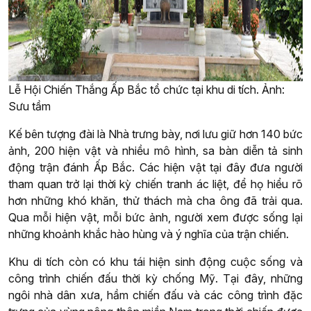
Lễ Hội Chiến Thắng Ấp Bắc tổ chức tại khu di tích. Ảnh:
Sưu tầm
Kế bên tượng đài là Nhà trưng bày, nơi lưu giữ hơn 140 bức
ảnh, 200 hiện vật và nhiều mô hình, sa bàn diễn tả sinh
động trận đánh Ấp Bắc. Các hiện vật tại đây đưa người
tham quan trở lại thời kỳ chiến tranh ác liệt, để họ hiểu rõ
hơn những khó khăn, thử thách mà cha ông đã trải qua.
Qua mỗi hiện vật, mỗi bức ảnh, người xem được sống lại
những khoảnh khắc hào hùng và ý nghĩa của trận chiến.
Khu di tích còn có khu tái hiện sinh động cuộc sống và
công trình chiến đấu thời kỳ chống Mỹ. Tại đây, những
ngôi nhà dân xưa, hầm chiến đấu và các công trình đặc