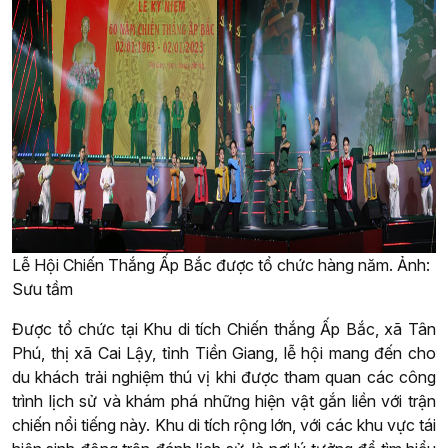
Lễ Hội Chiến Thắng Ấp Bắc được tổ chức hàng năm. Ảnh:
Sưu tầm
Được tổ chức tại Khu di tích Chiến thắng Ấp Bắc, xã Tân
Phú, thị xã Cai Lậy, tỉnh Tiền Giang, lễ hội mang đến cho
du khách trải nghiệm thú vị khi được tham quan các công
trình lịch sử và khám phá những hiện vật gắn liền với trận
chiến nổi tiếng này. Khu di tích rộng lớn, với các khu vực tái