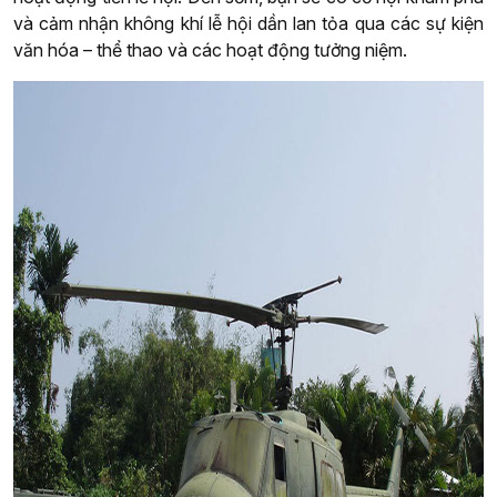
và cảm nhận không khí lễ hội dần lan tỏa qua các sự kiện
văn hóa – thể thao và các hoạt động tưởng niệm.