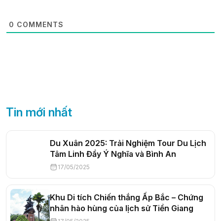
0
COMMENTS
Tin mới nhất
Du Xuân 2025: Trải Nghiệm Tour Du Lịch
Tâm Linh Đầy Ý Nghĩa và Bình An
17/05/2025
Khu Di tích Chiến thắng Ấp Bắc – Chứng
nhân hào hùng của lịch sử Tiền Giang