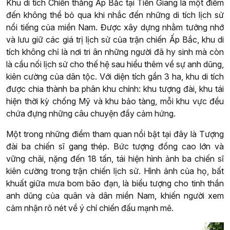
Khu di tích Chiến thắng Ấp Bắc tại Tiền Giang là một điểm
đến không thể bỏ qua khi nhắc đến những di tích lịch sử
nổi tiếng của miền Nam. Được xây dựng nhằm tưởng nhớ
và lưu giữ các giá trị lịch sử của trận chiến Ấp Bắc, khu di
tích không chỉ là nơi tri ân những người đã hy sinh mà còn
là cầu nối lịch sử cho thế hệ sau hiểu thêm về sự anh dũng,
kiên cường của dân tộc. Với diện tích gần 3 ha, khu di tích
được chia thành ba phân khu chính: khu tượng đài, khu tái
hiện thời kỳ chống Mỹ và khu bảo tàng, mỗi khu vực đều
chứa đựng những câu chuyện đầy cảm hứng.
Một trong những điểm tham quan nổi bật tại đây là Tượng
đài ba chiến sĩ gang thép. Bức tượng đồng cao lớn và
vững chãi, nặng đến 18 tấn, tái hiện hình ảnh ba chiến sĩ
kiên cường trong trận chiến lịch sử. Hình ảnh của họ, bất
khuất giữa mưa bom bão đạn, là biểu tượng cho tinh thần
anh dũng của quân và dân miền Nam, khiến người xem
cảm nhận rõ nét về ý chí chiến đấu mạnh mẽ.