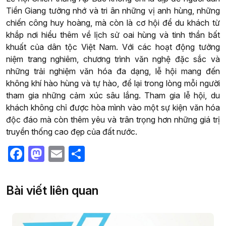
Tiền Giang tưởng nhớ và tri ân những vị anh hùng, những
chiến công huy hoàng, mà còn là cơ hội để du khách từ
khắp nơi hiểu thêm về lịch sử oai hùng và tinh thần bất
khuất của dân tộc Việt Nam. Với các hoạt động tưởng
niệm trang nghiêm, chương trình văn nghệ đặc sắc và
những trải nghiệm văn hóa đa dạng, lễ hội mang đến
không khí hào hùng và tự hào, để lại trong lòng mỗi người
tham gia những cảm xúc sâu lắng. Tham gia lễ hội, du
khách không chỉ được hòa mình vào một sự kiện văn hóa
độc đáo mà còn thêm yêu và trân trọng hơn những giá trị
truyền thống cao đẹp của đất nước.
Facebook
Mastodon
Email
Share
Bài viết liên quan