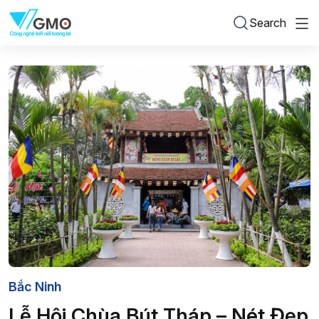
Search
Bắc Ninh
Lễ Hội Chùa Bút Tháp – Nét Đẹp