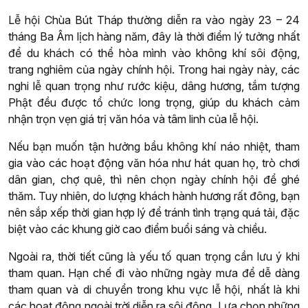
Lễ hội Chùa Bút Tháp thường diễn ra vào ngày 23 – 24
tháng Ba Âm lịch hàng năm, đây là thời điểm lý tưởng nhất
để du khách có thể hòa mình vào không khí sôi động,
trang nghiêm của ngày chính hội. Trong hai ngày này, các
nghi lễ quan trọng như rước kiệu, dâng hương, tắm tượng
Phật đều được tổ chức long trọng, giúp du khách cảm
nhận trọn vẹn giá trị văn hóa và tâm linh của lễ hội.
Nếu bạn muốn tận hưởng bầu không khí náo nhiệt, tham
gia vào các hoạt động văn hóa như hát quan họ, trò chơi
dân gian, chợ quê, thì nên chọn ngày chính hội để ghé
thăm. Tuy nhiên, do lượng khách hành hương rất đông, bạn
nên sắp xếp thời gian hợp lý để tránh tình trạng quá tải, đặc
biệt vào các khung giờ cao điểm buổi sáng và chiều.
Ngoài ra, thời tiết cũng là yếu tố quan trọng cần lưu ý khi
tham quan. Hạn chế đi vào những ngày mưa để dễ dàng
tham quan và di chuyển trong khu vực lễ hội, nhất là khi
các hoạt động ngoài trời diễn ra sôi động. Lựa chọn những