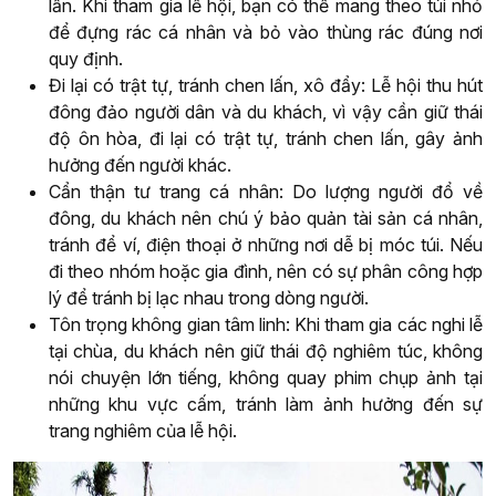
lần. Khi tham gia lễ hội, bạn có thể mang theo túi nhỏ
để đựng rác cá nhân và bỏ vào thùng rác đúng nơi
quy định.
Đi lại có trật tự, tránh chen lấn, xô đẩy: Lễ hội thu hút
đông đảo người dân và du khách, vì vậy cần giữ thái
độ ôn hòa, đi lại có trật tự, tránh chen lấn, gây ảnh
hưởng đến người khác.
Cẩn thận tư trang cá nhân: Do lượng người đổ về
đông, du khách nên chú ý bảo quản tài sản cá nhân,
tránh để ví, điện thoại ở những nơi dễ bị móc túi. Nếu
đi theo nhóm hoặc gia đình, nên có sự phân công hợp
lý để tránh bị lạc nhau trong dòng người.
Tôn trọng không gian tâm linh: Khi tham gia các nghi lễ
tại chùa, du khách nên giữ thái độ nghiêm túc, không
nói chuyện lớn tiếng, không quay phim chụp ảnh tại
những khu vực cấm, tránh làm ảnh hưởng đến sự
trang nghiêm của lễ hội.