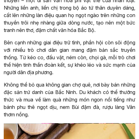
thuyền – một di sản văn hóa phi vật thể của nhân loại.
Những liền anh, liền chị trong bộ áo tứ thân duyên dáng,
cất lên những làn điệu quan họ ngọt ngào trên những con
thuyền trôi nhẹ nhàng giữa dòng nước, tạo nên một bức
tranh nên thơ, đậm chất văn hóa Bắc Bộ.
Bên cạnh những giai điệu trữ tình, phần hội còn sôi động
với nhiều trò chơi dân gian mang đậm bản sắc truyền
thống. Từ kéo co, đấu vật, ném còn, chọi gà, mỗi trò chơi
thể hiện tinh thần đoàn kết, sự khéo léo và sức mạnh của
người dân địa phương.
Không thể bỏ qua không gian chợ quê, nơi bày bán những
đặc sản trứ danh của Bắc Ninh. Du khách có thể thưởng
thức và mua về làm quà những món ngon nổi tiếng như
bánh phu thê ngọt dịu, nem Bùi đậm đà, rượu làng Vân
thơm nồng.