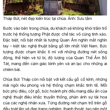
Tháp Bút, nét đẹp kiến trúc tại chùa. Ảnh: Sưu tầm
Bước vào bên trong chùa, du khách sẽ không khỏi trầm trồ
trước hệ thống tượng Phật được chế tác vô cùng tinh xảo.
Đặc biệt, nổi bật nhất là tượng Quan Âm nghìn mắt nghìn
tay – kiệt tác nghệ thuật bằng gỗ lớn nhất Việt Nam. Bức
tượng được chạm khắc tỉ mỉ với những đường nét sống
động, thể hiện vẻ từ bi, độ lượng của Quan Thế Âm Bồ
Tát, mang đến cảm giác bình yên và an lạc cho những ai
chiêm bái.
Chùa Bút Tháp còn nổi bật với kết cấu gỗ cổ kính, những
mái ngói rêu phong và hệ thống chạm khắc tinh tế. Mỗi
bức phù điêu, cột gỗ, bức hoành phi đều mang dấu ấn của
nghệ thuật điêu khắc truyền thống, phản ánh sự tài hoa
của các nghệ nhân xưa. Từng đường nét chạm trổ trên gỗ
đều toát lên vẻ đẹp trang nghiêm, thanh thoát, tạo nên một