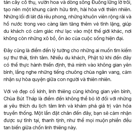
tán cây cổ thụ, vườn hoa và dòng sông Đuống lững lờ trôi,
tạo nên một khung cảnh hữu tình, hài hòa với thiên nhiên.
Những lối đi lát đá rêu phong, những khuôn viên rộng rãi và
hồ nước trong veo càng làm tăng thêm vẻ tĩnh lặng, giúp
du khách có cảm giác như lạc vào một thế giới khác, nơi
không còn những xô bồ, ồn ào của cuộc sống hiện đại.
Đây cũng là điểm đến lý tưởng cho những ai muốn tìm kiếm
sự thư thái, tĩnh tâm. Nhiều du khách, Phật tử khi đến đây
có thể thực hành thiền định, thả mình vào không gian yên
bình, lắng nghe những tiếng chuông chùa ngân vang, cảm
nhận sự hòa quyện giữa con người và thiên nhiên.
Với vẻ đẹp cổ kính, linh thiêng cùng không gian yên bình,
Chùa Bút Tháp là điểm đến không thể bỏ lỡ đối với những
ai yêu thích du lịch tâm linh và khám phá giá trị văn hóa
truyền thống. Một lần đặt chân đến đây, bạn sẽ cảm nhận
được sự tĩnh tại, thanh tịnh, như thể mọi muộn phiền đều
tan biến giữa chốn linh thiêng này.